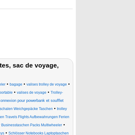
tes, sac de voyage,
•
•
•
eler
bagage
valises trolley de voyage
•
•
portable
valises de voyage
Trolley-
connexion pour powerbank et soufflet
•
tschalen Weichgepäcke Taschen
trolley
en Travels Flights Aufbewahrungen Ferien
•
Businesstaschen Packs Multiwheeler
•
eys
Schlösser Notebooks Laptoptaschen