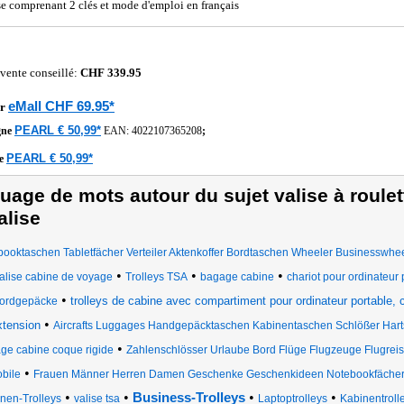
se comprenant 2 clés et mode d'emploi en français
 vente conseillé:
CHF 339.95
eMall CHF 69.95*
r
PEARL € 50,99*
gne
EAN:
4022107365208
;
PEARL € 50,99*
he
uage de mots autour du sujet valise à roulet
alise
ooktaschen Tabletfächer Verteiler Aktenkoffer Bordtaschen Wheeler Businesswhe
•
•
•
alise cabine de voyage
Trolleys TSA
bagage cabine
chariot pour ordinateur 
•
trolleys de cabine avec compartiment pour ordinateur portable, 
ordgepäcke
•
xtension
Aircrafts Luggages Handgepäcktaschen Kabinentaschen Schlößer Har
•
ge cabine coque rigide
Zahlenschlösser Urlaube Bord Flüge Flugzeuge Flugreis
•
bile
Frauen Männer Herren Damen Geschenke Geschenkideen Notebookfächer 
•
•
•
•
Business-Trolleys
nen-Trolleys
valise tsa
Laptoptrolleys
Kabinentroll