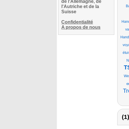
de l'Allemagne, de
l'Autriche et de la
B
Suisse
Confidentialité
Hand
A propos de nous
va
Handk
voy
étu
N
T
Wei
e
Tr
(1