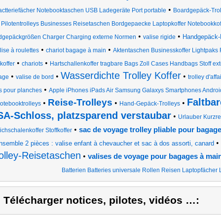
•
actteriefächer Notebooktaschen USB Ladegeräte Port portable
Boardgepäck-Trol
Pilotentrolleys Businesses Reisetaschen Bordgepaecke Laptopkoffer Notebookkof
•
•
Handgepäck-
gepäckgrößen Charger Charging externe Normen
valise rigide
•
•
lise à roulettes
chariot bagage à main
Aktentaschen Businesskoffer Lightpaks 
•
•
offer
chariots
Hartschallenkoffer tragbare Bags Zoll Cases Handbags Stoff ex
Wasserdichte Trolley Koffer
•
•
•
age
valise de bord
trolley d'aff
•
is pour planches
Apple iPhones iPads Air Samsung Galaxys Smartphones Androi
Faltbar
Reise-Trolleys
•
•
•
otebooktrolleys
Hand-Gepäck-Trolleys
SA-Schloss, platzsparend verstaubar
•
Urlauber Kurzre
•
sac de voyage trolley pliable pour bagag
chschalenkoffer Stoffkoffer
•
nsemble 2 pièces : valise enfant à chevaucher et sac à dos assorti, canard
olley-Reisetaschen
•
valises de voyage pour bagages à mai
Batterien Batteries universale Rollen Reisen Laptopfächer 
) Télécharger notices, pilotes, vidéos …: