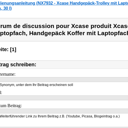
ienungsanleitung (NX7932 - Xcase Handgepäck-Trolley mit Lap
, 30 l)
rum de discussion pour Xcase produit Xcase
ptopfach, Handgepäck Koffer mit Laptopfac
ite: [1]
trag schreiben:
zername:
Synonym, unter dem Ihr Beitrag erscheinen soll
l:
um Beitrag:
Weiterführender Link zu Ihrem Beitrag z.B. (Youtube, Picasa, Blogeintrag o.a.)