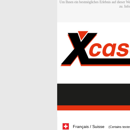
Um Ihnen ein bestmögliches Erlebnis auf dieser We
zu. Inf
Français / Suisse
(Certains texte