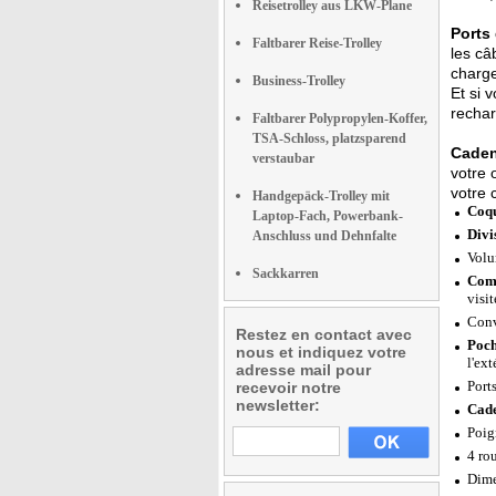
Reisetrolley aus LKW-Plane
Ports
Faltbarer Reise-Trolley
les câ
charge
Business-Trolley
Et si 
rechar
Faltbarer Polypropylen-Koffer,
TSA-Schloss, platzsparend
Caden
verstaubar
votre 
votre
Handgepäck-Trolley mit
Coqu
Laptop-Fach, Powerbank-
Divi
Anschluss und Dehnfalte
Volu
Sackkarren
Comp
visit
Conv
Restez en contact avec
Poch
nous et indiquez votre
l'ext
adresse mail pour
Port
recevoir notre
newsletter:
Cade
Poig
4 ro
Dime