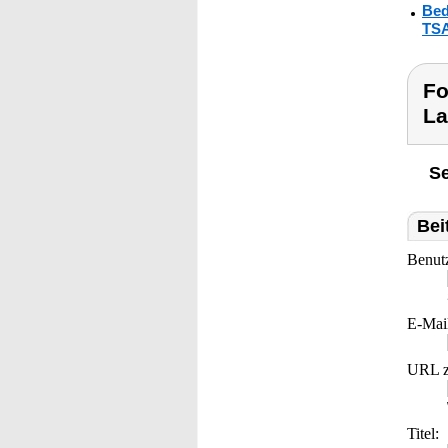
Bed
TSA
Fo
La
Se
Bei
Benut
E-Mai
URL z
Titel: