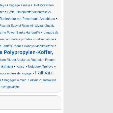
•
•
leys
bagage à main
Trolleytaschen
•
fer
Griffe Pilotenkoffer Aktentrolleys
•
Rucksäcke mit Powerbank-Anschluss
Ryanair Easyjet Ryan-Air Wizzair Zusatz
•
terne Power Banks Handgriffe
bagage de
•
•
aires, ordinateur portable
valise cabine
•
d Tablets Phones Handys Mobiltelefone
e Polypropylen-Koffer,
isen Flieger Airplanes Flughafen Fliegen
•
•
•
e à main
valise
Notebook-Trolleys
Faltbare
•
accessoires de voyage
•
•
n
bagages à main
Akkus Zusatzakkus
Leichtgewichte