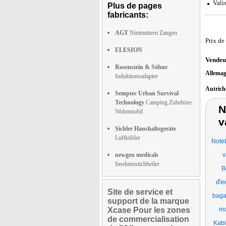
Vali
Plus de pages
fabricants:
AGT
Nietmuttern Zangen
Prix de
ELESION
Vendeu
Rosenstein & Söhne
Allema
Induktionsadapter
Autric
Semptec Urban Survival
Technology
Camping Zubehöre
N
Wohnmobil
v
Sichler Haushaltsgeräte
Luftkühler
Noteb
newgen medicals
v
Insektenstichheiler
B
d'e
Site de service et
baga
support de la marque
Xcase Pour les zones
mo
de commercialisation
Kabi