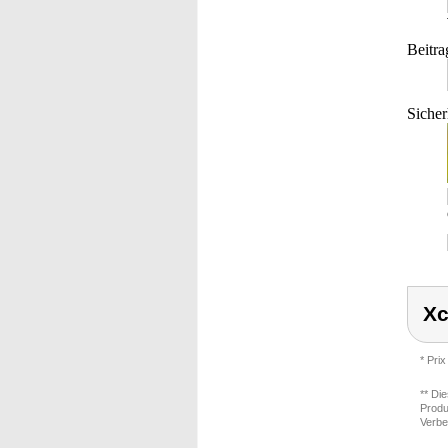
Beitra
Sicher
Xc
* Prix
** Di
Produ
Verbe