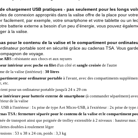
 de chargement USB pratiques - pas seulement pour les longs vols
bles de connexion appropriés dans la valise offre de la place pour votr
r facilement, par exemple, votre smartphone et votre tablette ou un lec
votre batterie externe a besoin d'un peu d'énergie, vous pouvez égalem
ger à la valise.
as pour le contenu de la valise et le compartiment pour ordinateu
ordinateur portable sont en sécurité grâce au cadenas TSA. Vous gard
 compagnon de voyage.
e ABS :
résistante aux chocs et aux rayures
seur intérieur avec poche en filet
d'un côté et
sangle croisée
de l'autre
me de la valise (intérieur) :
30 litres
artiment pour ordinateur portable
à l'avant, avec des compartiments supplémenta
e, etc.
ient pour un ordinateur portable jusqu'à 24 x 29 cm
e intérieure pour batterie externe de smartphone
(à commander séparément) avec 
érieur de la valise
s USB à l'intérieur : 1x prise de type A et Micro-USB, à l'extérieur : 2x prise de typ
nas TSA : fermeture séparée pour le contenu de la valise et le compartiment po
née de transport ainsi que poignée de trolley extensible à 2 niveaux : hauteur max.
ulettes doubles à roulement léger
nsions : 53 x 38 x 24 cm, poids : 3,3 kg