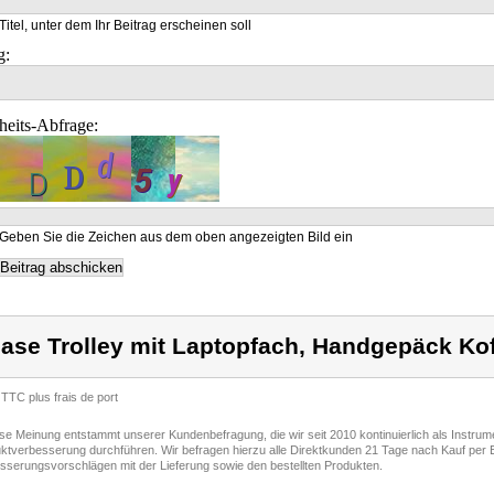
Titel, unter dem Ihr Beitrag erscheinen soll
g:
heits-Abfrage:
Geben Sie die Zeichen aus dem oben angezeigten Bild ein
ase Trolley mit Laptopfach, Handgepäck Kof
 TTC plus frais de port
ese Meinung entstammt unserer Kundenbefragung, die wir seit 2010 kontinuierlich als Instru
ktverbesserung durchführen. Wir befragen hierzu alle Direktkunden 21 Tage nach Kauf per E
sserungsvorschlägen mit der Lieferung sowie den bestellten Produkten.