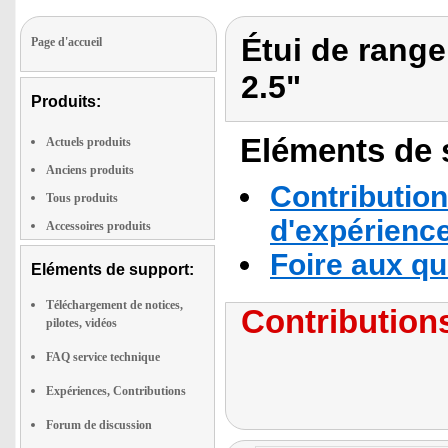
Étui de rang
Page d'accueil
2.5"
Produits:
Eléments de s
Actuels produits
Anciens produits
Contribution
Tous produits
d'expérienc
Accessoires produits
Foire aux q
Eléments de support:
Téléchargement de notices,
Contributions
pilotes, vidéos
FAQ service technique
Expériences, Contributions
Forum de discussion