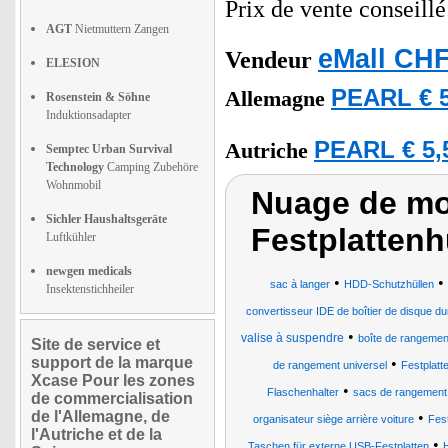
Prix de vente conseill
AGT
Nietmuttern Zangen
eMall CHF
Vendeur
ELESION
PEARL € 5
Allemagne
Rosenstein & Söhne
Induktionsadapter
PEARL € 5,
Autriche
Semptec Urban Survival
Technology
Camping Zubehöre
Wohnmobil
Nuage de mot
Sichler Haushaltsgeräte
Festplattenh
Luftkühler
newgen medicals
•
•
sac à langer
HDD-Schutzhüllen
Insektenstichheiler
convertisseur IDE de boîtier de disque d
•
valise à suspendre
boîte de rangemen
Site de service et
support de la marque
•
de rangement universel
Festplatt
Xcase Pour les zones
•
Flaschenhalter
sacs de rangement
de commercialisation
de l'Allemagne, de
•
organisateur siège arrière voiture
Fes
l'Autriche et de la
•
Taschen für externe USB-Festplatten
H