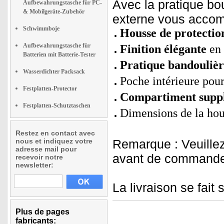
Avec la pratique bo
Aufbewahrungstasche für PC-
& Mobilgeräte-Zubehör
externe vous acc
Schwimmboje
Housse de protectio
Aufbewahrungstasche für
Finition élégante
en 
Batterien mit Batterie-Tester
Pratique bandouliè
Wasserdichter Packsack
Poche intérieure pou
Festplatten-Protector
Compartiment suppl
Festplatten-Schutztaschen
Dimensions de la hou
Restez en contact avec
nous et indiquez votre
Remarque : Veuillez
adresse mail pour
avant de commande
recevoir notre
newsletter:
La livraison se fait
Plus de pages
fabricants: