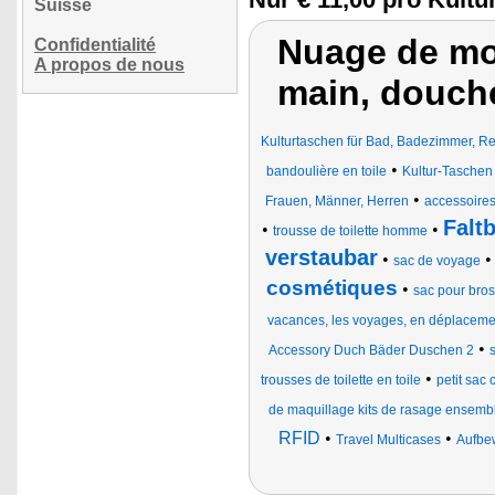
Suisse
Nuage de mo
Confidentialité
A propos de nous
main, douch
Kulturtaschen für Bad, Badezimmer, R
•
bandoulière en toile
Kultur-Taschen
•
Frauen, Männer, Herren
accessoire
Falt
•
•
trousse de toilette homme
verstaubar
•
sac de voyage
cosmétiques
•
sac pour bros
vacances, les voyages, en déplacement
•
Accessory Duch Bäder Duschen 2
s
•
trousses de toilette en toile
petit sac
de maquillage kits de rasage ensembl
RFID
•
•
Travel Multicases
Aufbe