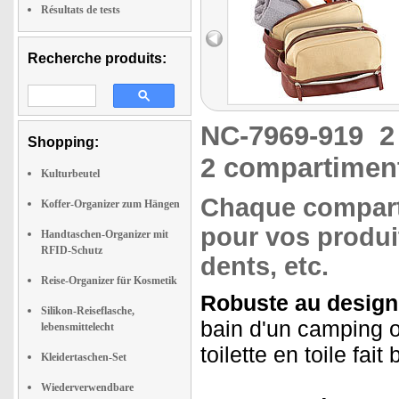
Résultats de tests
Recherche produits:
NC-7969-919
2
Shopping:
2 compartimen
Kulturbeutel
Chaque compart
Koffer-Organizer zum Hängen
pour vos produi
Handtaschen-Organizer mit
RFID-Schutz
dents, etc.
Reise-Organizer für Kosmetik
Robuste au design 
Silikon-Reiseflasche,
bain d'un camping o
lebensmittelecht
toilette en toile fai
Kleidertaschen-Set
Wiederverwendbare