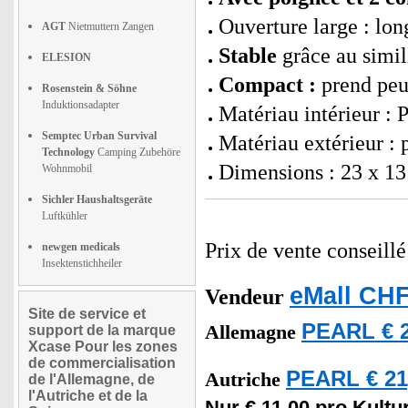
Ouverture large : lon
AGT
Nietmuttern Zangen
Stable
grâce au simil
ELESION
Compact :
prend peu
Rosenstein & Söhne
Induktionsadapter
Matériau intérieur :
Semptec Urban Survival
Matériau extérieur : p
Technology
Camping Zubehöre
Dimensions : 23 x 13 
Wohnmobil
Sichler Haushaltsgeräte
Luftkühler
Prix de vente conseill
newgen medicals
Insektenstichheiler
eMall CHF
Vendeur
Site de service et
PEARL € 2
Allemagne
support de la marque
Xcase Pour les zones
de commercialisation
PEARL € 21
Autriche
de l'Allemagne, de
l'Autriche et de la
Nur € 11,00 pro Kultu