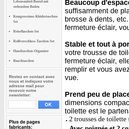
Beaucoup d'espace
Lebensmittel-Beutel mit
stehendem Boden
suffisamment de pla
Kompressions-Kleidertaschen-
brosse à dents, et
Set
fermeture éclair, v
Reiseflaschen-Set
Reißverschluss-Taschen-Set
Stable et tout à po
votre trousse de toi
Handtaschen-Organizer
fermeture éclair, ell
Bauchtaschen
remplir et vous ave
vue.
Restez en contact avec
nous et indiquez votre
adresse mail pour
recevoir notre
Prend peu de plac
newsletter:
dimensions compacte
toilette est le part
2 trousses de toilette
Plus de pages
Avec poignée et 2 c
fabricants: