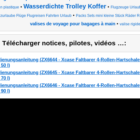
Wasserdichte Trolley Koffer
•
•
n plastique
Flugzeuge Urlaub
•
zurlaube Flüge Flugreisen Fahrten Urlaub
Packs Sets mini kleine Stück Räder R
•
valises de voyage pour bagages à main
valise rigid
) Télécharger notices, pilotes, vidéos …:
ienungsanleitung (ZX6644 - Xcase Faltbarer 4-Rollen-Hartschalen
50 l)
ienungsanleitung (ZX6645 - Xcase Faltbarer 4-Rollen-Hartschalen
70 l)
ienungsanleitung (ZX6646 - Xcase Faltbarer 4-Rollen-Hartschalen
90 l)