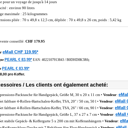
le pour un voyage de jusqu'à 14 jours
cité : environ 90 litres
ge maximale : 25 kilogrammes
nsions pliée : 70 x 49,8 x 12,5 cm, dépliée : 70 x 49,8 x 26 cm, poids : 5,42 kg
 vente conseillé:
CHF 179.95
eMall CHF 119.95*
r
PEARL € 83,99*
gne
EAN:
4022107913843
/
B0DHD8K5R6
;
PEARL € 83,99*
he
8,00 pro Koffer.
essoires / Les clients ont également acheté:
eMal
ressions-Packtasche für Handgepäck, Größe M, 30 x 20 x 11 cm •
Vendeur
:
eMall 
Set faltbare 4-Rollen-Hartschalen-Koffer, TSA, 20" / 50 cm, 50 l •
Vendeur
:
eMall 
Set faltbare 4-Rollen-Hartschalen-Koffer, TSA, 26" / 66 cm, 90 l •
Vendeur
:
eMall 
ressions-Packtasche für Handgepäck, Größe L, 37 x 27 x 7 cm •
Vendeur
:
eMa
Set stabile Gepäck- & Koffergurte 5 x 200 cm mit Kofferanhängern •
Vendeur
:
eMall
e-Reißverschluss-Tasche mit 7 Behältern fürs Flug-Handgepäck •
Vendeur
: