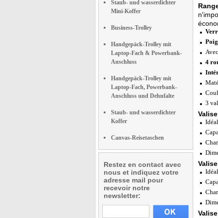
Staub- und wasserdichter
Range
Mini-Koffer
n'impo
écono
Business-Trolley
Verr
Poig
Handgepäck-Trolley mit
Avec
Laptop-Fach & Powerbank-
Anschluss
4 ro
Inté
Handgepäck-Trolley mit
Maté
Laptop-Fach, Powerbank-
Coul
Anschluss und Dehnfalte
3 va
Staub- und wasserdichter
Valise
Koffer
Idéa
Capa
Canvas-Reisetaschen
Char
Dime
Valise
Restez en contact avec
Idéa
nous et indiquez votre
adresse mail pour
Capa
recevoir notre
Char
newsletter:
Dime
Valise