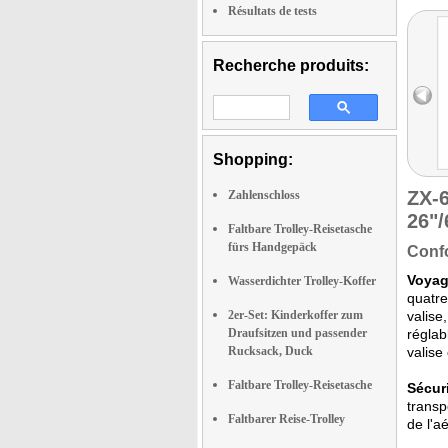
Résultats de tests
Recherche produits:
Shopping:
ZX-
Zahlenschloss
26"
Faltbare Trolley-Reisetasche
fürs Handgepäck
Confo
Voyag
Wasserdichter Trolley-Koffer
quatre
2er-Set: Kinderkoffer zum
valise
Draufsitzen und passender
réglab
Rucksack, Duck
valise
Faltbare Trolley-Reisetasche
Sécuri
transp
Faltbarer Reise-Trolley
de l'a