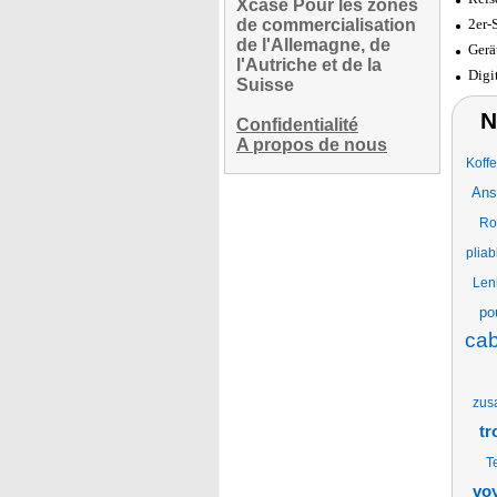
Xcase Pour les zones
de commercialisation
2er-
de l'Allemagne, de
Gerä
l'Autriche et de la
Digi
Suisse
N
Confidentialité
A propos de nous
Koffe
Ans
Rol
pliab
Len
po
cab
zus
tr
T
voy