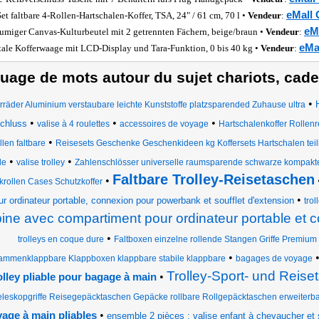
eMall 
Set faltbare 4-Rollen-Hartschalen-Koffer, TSA, 24" / 61 cm, 70 l •
Vendeur
:
eM
umiger Canvas-Kulturbeutel mit 2 getrennten Fächern, beige/braun •
Vendeur
:
eMa
tale Kofferwaage mit LCD-Display und Tara-Funktion, 0 bis 40 kg •
Vendeur
:
uage de mots autour du sujet chariots, caden
•
rräder Aluminium verstaubare leichte Kunststoffe platzsparended Zuhause ultra
•
•
•
chluss
valise à 4 roulettes
accessoires de voyage
Hartschalenkoffer Rollen
•
len faltbare
Reisesets Geschenke Geschenkideen kg Koffersets Hartschalen teili
•
•
le
valise trolley
Zahlenschlösser universelle raumsparende schwarze kompakt
Faltbare Trolley-Reisetaschen
•
krollen Cases Schutzkoffer
•
ur ordinateur portable, connexion pour powerbank et soufflet d'extension
tro
ine avec compartiment pour ordinateur portable et
•
trolleys en coque dure
Faltboxen einzelne rollende Stangen Griffe Premium 
•
ammenklappbare Klappboxen klappbare stabile klappbare
bagages de voyage
Trolley-Sport- und Reise
•
olley pliable pour bagage à main
eleskopgriffe Reisegepäcktaschen Gepäcke rollbare Rollgepäcktaschen erweiterb
•
age à main pliables
ensemble 2 pièces : valise enfant à chevaucher et 