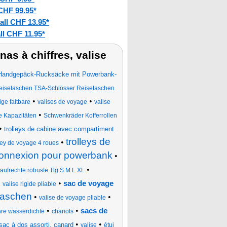
CHF 99.95*
all CHF 13.95*
ll CHF 11.95*
as à chiffres, valise
Handgepäck-Rucksäcke mit Powerbank-
reisetaschen TSA-Schlösser Reisetaschen
•
•
ge faltbare
valises de voyage
valise
•
e Kapazitäten
Schwenkräder Kofferrollen
•
trolleys de cabine avec compartiment
trolleys de
•
lley de voyage 4 roues
 connexion pour powerbank
•
•
aufrechte robuste Tlg S M L XL
•
•
sac de voyage
valise rigide pliable
taschen
•
•
valise de voyage pliable
•
•
sacs de
are wasserdichte
chariots
•
•
sac à dos assorti, canard
valise
étui