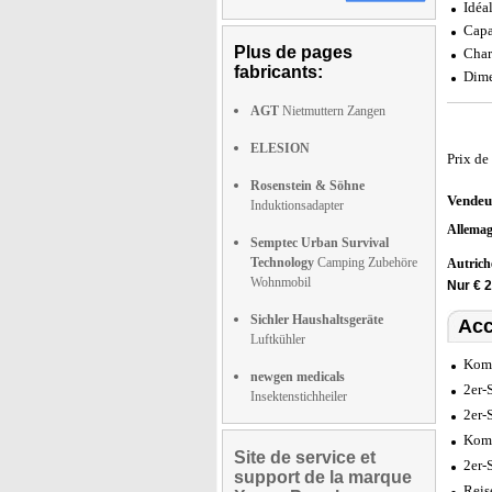
Idéa
Capa
Plus de pages
Char
fabricants:
Dime
AGT
Nietmuttern Zangen
ELESION
Prix de
Rosenstein & Söhne
Vendeu
Induktionsadapter
Allema
Semptec Urban Survival
Technology
Camping Zubehöre
Autric
Wohnmobil
Nur € 2
Sichler Haushaltsgeräte
Acc
Luftkühler
Komp
newgen medicals
2er-
Insektenstichheiler
2er-
Komp
Site de service et
2er-
support de la marque
Reis