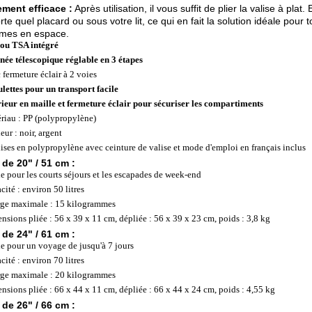
ment efficace :
Après utilisation, il vous suffit de plier la valise à plat
rte quel placard ou sous votre lit, ce qui en fait la solution idéale pour
mes en espace.
ou TSA intégré
née télescopique réglable en 3 étapes
 fermeture éclair à 2 voies
ulettes pour un transport facile
rieur en maille et fermeture éclair pour sécuriser les compartiments
riau : PP (polypropylène)
eur : noir, argent
lises en polypropylène avec ceinture de valise et mode d'emploi en français inclus
 de 20" / 51 cm :
le pour les courts séjours et les escapades de week-end
cité : environ 50 litres
ge maximale : 15 kilogrammes
nsions pliée : 56 x 39 x 11 cm, dépliée : 56 x 39 x 23 cm, poids : 3,8 kg
 de 24" / 61 cm :
le pour un voyage de jusqu'à 7 jours
cité : environ 70 litres
ge maximale : 20 kilogrammes
nsions pliée : 66 x 44 x 11 cm, dépliée : 66 x 44 x 24 cm, poids : 4,55 kg
 de 26" / 66 cm :