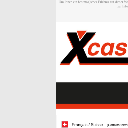
Um Ihnen ein bestmögliches Erlebnis auf dieser We
zu. Inf
Français / Suisse
(Certains texte