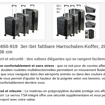
Verstau-Logik, die man
nach der Reise wirklich zu
schätzen lernt."
Getestet wurde ZX-6644.
6650-919
3er-Set faltbare Hartschalen-Koffer, 2
/66 cm
rt et sécurité : des valises élégantes qui se rangent facile
er confortablement et sans stress
- que ce soit pour de courtes affa
 doubles roulettes multidirectionnelles permettent un mouvement fluid
, que vous naviguiez dans des aéroports animés ou dans des couloirs é
le vous permet d'ajuster la hauteur de la poignée selon vos besoins, vo
 confortablement derrière vous.
sé et robuste :
Le matériau en polypropylène durable protège vos af
ort. Le verrou TSA intégré offre une sécurité supplémentaire et vous p
éroport avec votre valise.