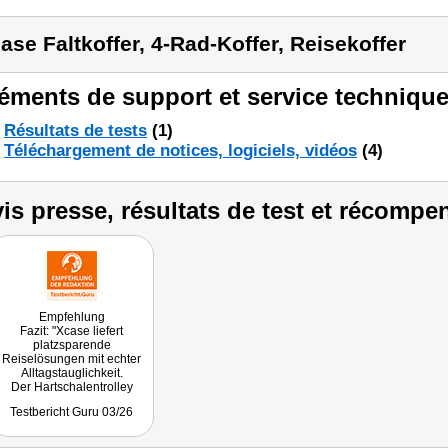
ase Faltkoffer, 4-Rad-Koffer, Reisekoffer
éments de support et service technique
Résultats de tests
(1)
Téléchargement de notices, logiciels, vidéos
(4)
is presse, résultats de test et récompe
Empfehlung
Fazit: "Xcase liefert
platzsparende
Reiselösungen mit echter
Alltagstauglichkeit.
Der Hartschalentrolley
punktet als faltbarer
Testbericht Guru 03/26
Hardcase Koffer mit Schloss
inklusive TSA-Thema, 4-
Rollen-Komfort und einer