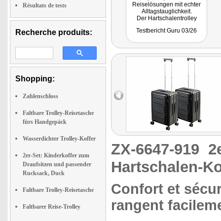
Reiselösungen mit echter
Résultats de tests
Alltagstauglichkeit.
Der Hartschalentrolley
punktet als faltbarer
Testbericht Guru 03/26
Recherche produits:
Hardcase Koffer mit Schloss
inklusive TSA-Thema, 4-
Rollen-Komfort und einer
Verstau-Logik, die man
nach der Reise wirklich zu
schätzen lernt."
Shopping:
Zahlenschloss
Faltbare Trolley-Reisetasche
fürs Handgepäck
Wasserdichter Trolley-Koffer
ZX-6647-919
2
2er-Set: Kinderkoffer zum
Hartschalen-Kof
Draufsitzen und passender
Rucksack, Duck
Confort et sécur
Faltbare Trolley-Reisetasche
rangent facilem
Faltbarer Reise-Trolley