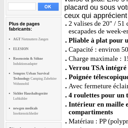
placard ou sous votre
ceux qui apprécien
2 valises de 20" / 51 
Plus de pages
fabricants:
escapades de week-e
Pliable à plat pour
AGT
Nietmuttern Zangen
Capacité : environ 50 
ELESION
Charge maximale : 1
Rosenstein & Söhne
Induktionsadapter
Verrou TSA intégré
Semptec Urban Survival
Poignée télescopique
Technology
Camping Zubehöre
Wohnmobil
Avec fermeture éclair
Sichler Haushaltsgeräte
4 roulettes pour un 
Luftkühler
Intérieur en maille 
newgen medicals
compartiments
Insektenstichheiler
Matériau : PP (polyp