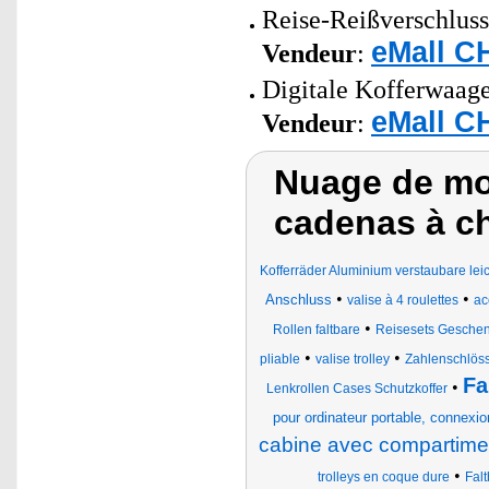
Reise-Reißverschluss
eMall C
Vendeur
:
Digitale Kofferwaage
eMall C
Vendeur
:
Nuage de mot
cadenas à chi
Kofferräder Aluminium verstaubare lei
•
•
Anschluss
valise à 4 roulettes
ac
•
Rollen faltbare
Reisesets Geschenk
•
•
pliable
valise trolley
Zahlenschlöss
Fa
•
Lenkrollen Cases Schutzkoffer
pour ordinateur portable, connexio
cabine avec compartimen
•
trolleys en coque dure
Fal