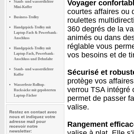
Voyager confortab
Staub- und wasserdichter
Mini-Koffer
courtes affaires ou
Business-Trolley
roulettes multidire
360 degrés de la va
Handgepäck-Trolley mit
Laptop-Fach & Powerbank-
animés ou dans des 
Anschluss
réglable vous perme
Handgepäck-Trolley mit
vos besoins et de ti
Laptop-Fach, Powerbank-
Anschluss und Dehnfalte
Staub- und wasserdichter
Sécurisé et robust
Koffer
protège vos affaire
Wasserfeste Rolltop-
verrou TSA intégré 
Rucksäcke mit gepolsterten
Laptop-Fächer
permet de passer fac
valise.
Restez en contact avec
nous et indiquez votre
adresse mail pour
Rangement efficac
recevoir notre
newsletter:
valise à plat. Elle 