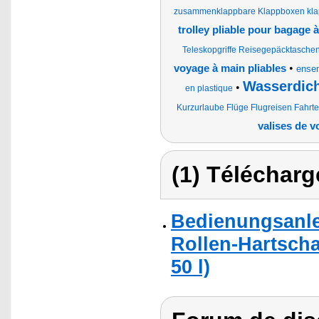
zusammenklappbare Klappboxen klap
trolley pliable pour bagage 
Teleskopgriffe Reisegepäcktaschen
•
voyage à main pliables
ensem
Wasserdich
•
en plastique
Kurzurlaube Flüge Flugreisen Fahrt
valises de 
(1) Télécharg
Bedienungsanlei
Rollen-Hartscha
50 l)