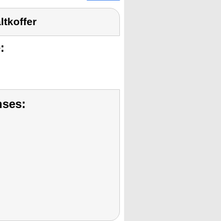
ltkoffer
:
nses: