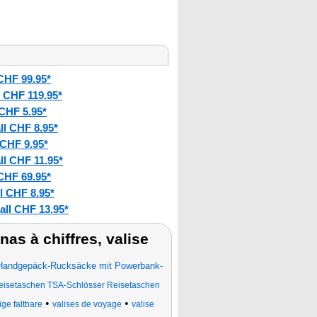
CHF 99.95*
 CHF 119.95*
CHF 5.95*
ll CHF 8.95*
 CHF 9.95*
ll CHF 11.95*
CHF 69.95*
l CHF 8.95*
all CHF 13.95*
as à chiffres, valise
Handgepäck-Rucksäcke mit Powerbank-
reisetaschen TSA-Schlösser Reisetaschen
•
•
ge faltbare
valises de voyage
valise