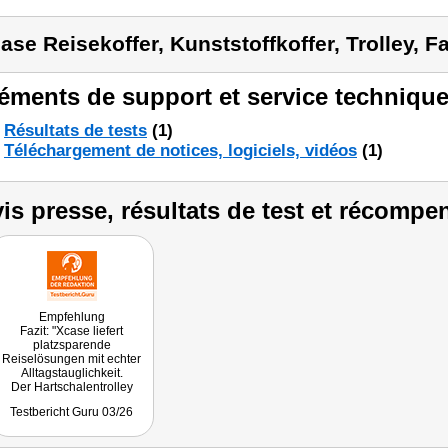
ase Reisekoffer, Kunststoffkoffer, Trolley, Fa
éments de support et service technique
Résultats de tests
(1)
Téléchargement de notices, logiciels, vidéos
(1)
is presse, résultats de test et récompe
Empfehlung
Fazit: "Xcase liefert
platzsparende
Reiselösungen mit echter
Alltagstauglichkeit.
Der Hartschalentrolley
punktet als faltbarer
Testbericht Guru 03/26
Hardcase Koffer mit Schloss
inklusive TSA-Thema, 4-
Rollen-Komfort und einer