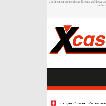
Um Ihnen ein bestmögliches Erlebnis auf dieser We
zu. Inf
Français / Suisse
(Certains texte