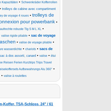
•
e Kapazitäten
Schwenkräder Kofferrollen
•
trolleys de cabine avec compartiment
trolleys de
•
lley de voyage 4 roues
 connexion pour powerbank
•
•
aufrechte robuste Tlg S M L XL
•
•
sac de voyage
valise rigide pliable
taschen
•
•
valise de voyage pliable
•
•
sacs de
are wasserdichte
chariots
•
•
sac à dos assorti, canard
valise
étui
e Reisen Ferien Kurztrips Trips Travel
•
eisekoffersets Aufbewahrungs Alu 360°
•
e
valise à roulettes
-Koffer, TSA-Schloss, 24" / 61