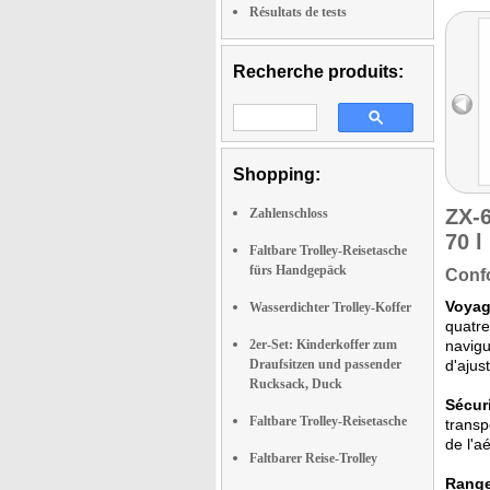
Résultats de tests
Recherche produits:
Shopping:
ZX-
Zahlenschloss
70 l
Faltbare Trolley-Reisetasche
fürs Handgepäck
Confo
Voyag
Wasserdichter Trolley-Koffer
quatre
2er-Set: Kinderkoffer zum
navigu
Draufsitzen und passender
d'ajus
Rucksack, Duck
Sécuri
Faltbare Trolley-Reisetasche
transp
de l'a
Faltbarer Reise-Trolley
Range