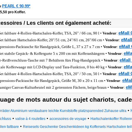
PEARL € 90,99*
he
5,50 pro Koffer.
essoires / Les clients ont également acheté:
eMall 
Set faltbare 4-Rollen-Hartschalen-Koffer, TSA, 26" / 66 cm, 90 l •
Vendeur
:
eMall
Set faltbare Hartschalen-Koffer, 20"/51 cm, 24"/61 cm, 26"/66 cm •
Vendeur
:
eMall 
ressions-Packtasche für Handgepäck, Größe L, 37 x 27 x 7 cm •
Vendeur
:
eMa
Set stabile Gepäck- & Koffergurte 5 x 200 cm mit Kofferanhängern •
Vendeur
:
eMall
e-Reißverschluss-Tasche mit 7 Behältern fürs Flug-Handgepäck •
Vendeur
:
eMa
tale Kofferwaage mit LCD-Display und Tara-Funktion, 0 bis 40 kg •
Vendeur
:
eMall 
Set faltbare 4-Rollen-Hartschalen-Koffer, TSA, 20" / 50 cm, 50 l •
Vendeur
:
eMal
ressions-Packtasche für Handgepäck, Größe M, 30 x 20 x 11 cm •
Vendeur
:
eM
umiger Canvas-Kulturbeutel mit 2 getrennten Fächern, beige/braun •
Vendeur
:
uage de mots autour du sujet chariots, caden
•
rräder Aluminium verstaubare leichte Kunststoffe platzsparended Zuhause ultra
•
•
•
chluss
valise à 4 roulettes
accessoires de voyage
Hartschalenkoffer Rollen
•
len faltbare
Reisesets Geschenke Geschenkideen kg Koffersets Hartschalen teili