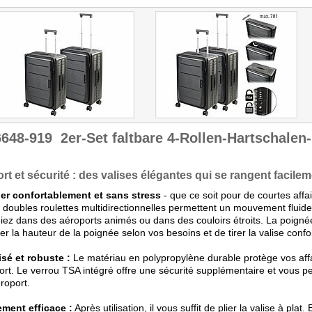
Verstau-Logik, die man
nach der Reise wirklich zu
schätzen lernt."
Getestet wurde ZX-6644.
6648-919
2er-Set faltbare 4-Rollen-Hartschalen-
rt et sécurité : des valises élégantes qui se rangent facile
er confortablement et sans stress
- que ce soit pour de courtes affa
 doubles roulettes multidirectionnelles permettent un mouvement fluide
iez dans des aéroports animés ou dans des couloirs étroits. La poigné
ter la hauteur de la poignée selon vos besoins et de tirer la valise conf
sé et robuste :
Le matériau en polypropylène durable protège vos af
ort. Le verrou TSA intégré offre une sécurité supplémentaire et vous p
éroport.
ment efficace :
Après utilisation, il vous suffit de plier la valise à plat