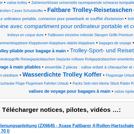
•
•
le
valise trolley
Zahlenschlösser universelle raumsparende schwarze kompakt
Faltbare Trolley-Reisetaschen
•
krollen Cases Schutzkoffer
•
ur ordinateur portable, connexion pour powerbank et soufflet d'extension
tro
ine avec compartiment pour ordinateur portable et
•
trolleys en coque dure
Faltboxen einzelne rollende Stangen Griffe Premium 
•
ammenklappbare Klappboxen klappbare stabile klappbare
bagages de voyage
Trolley-Sport- und Reise
•
olley pliable pour bagage à main
eleskopgriffe Reisegepäcktaschen Gepäcke rollbare Rollgepäcktaschen erweiterb
•
age à main pliables
ensemble 2 pièces : valise enfant à chevaucher et 
Wasserdichte Trolley Koffer
•
•
n plastique
Flugzeuge Urlaub
•
zurlaube Flüge Flugreisen Fahrten Urlaub
Packs Sets mini kleine Stück Räder R
•
valises de voyage pour bagages à main
valise rigid
) Télécharger notices, pilotes, vidéos …:
ienungsanleitung (ZX6645 - Xcase Faltbarer 4-Rollen-Hartschalen
70 l)