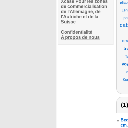
Xcase Pour les zones
pliab
de commercialisation
Len
de l'Allemagne, de
l'Autriche et de la
po
Suisse
cab
Confidentialité
A propos de nous
zus
tr
T
voy
e
Kur
(1
Bed
cm, 