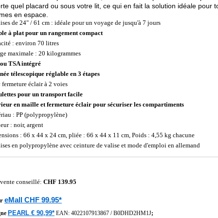
rte quel placard ou sous votre lit, ce qui en fait la solution idéale pour
mes en espace.
lises de 24" / 61 cm : idéale pour un voyage de jusqu'à 7 jours
ble à plat pour un rangement compact
cité : environ 70 litres
ge maximale : 20 kilogrammes
ou TSA intégré
née télescopique réglable en 3 étapes
 fermeture éclair à 2 voies
ulettes pour un transport facile
rieur en maille et fermeture éclair pour sécuriser les compartiments
riau : PP (polypropylène)
eur : noir, argent
nsions : 66 x 44 x 24 cm, pliée : 66 x 44 x 11 cm, Poids : 4,55 kg chacune
lises en polypropylène avec ceinture de valise et mode d'emploi en allemand
 vente conseillé:
CHF 139.95
eMall CHF 99.95*
r
PEARL € 90,99*
gne
EAN:
4022107913867
/
B0DHD2HM1J
;