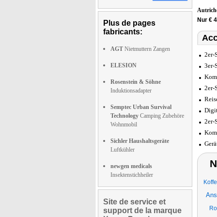
Autric
Nur € 4
Plus de pages
fabricants:
Acc
AGT
Nietmuttern Zangen
2er-
ELESION
3er-
Komp
Rosenstein & Söhne
2er-
Induktionsadapter
Reis
Semptec Urban Survival
Digi
Technology
Camping Zubehöre
2er-
Wohnmobil
Komp
Sichler Haushaltsgeräte
Gerä
Luftkühler
N
newgen medicals
Insektenstichheiler
Koffe
Ans
Site de service et
Rol
support de la marque