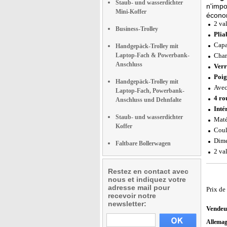
Staub- und wasserdichter
n'impo
Mini-Koffer
écono
2 va
Business-Trolley
Plia
Capa
Handgepäck-Trolley mit
Laptop-Fach & Powerbank-
Char
Anschluss
Verr
Poig
Handgepäck-Trolley mit
Avec
Laptop-Fach, Powerbank-
4 ro
Anschluss und Dehnfalte
Inté
Staub- und wasserdichter
Maté
Koffer
Coul
Dime
Faltbare Bollerwagen
2 va
Restez en contact avec
nous et indiquez votre
adresse mail pour
Prix de
recevoir notre
newsletter:
Vendeu
Allema