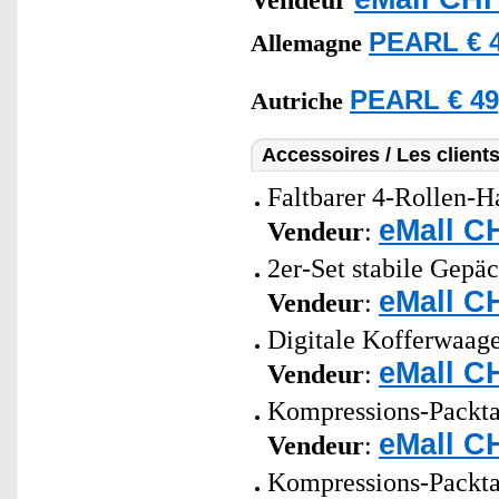
Vendeur
PEARL € 4
Allemagne
PEARL € 49
Autriche
Accessoires / Les client
Faltbarer 4-Rollen-Ha
eMall C
Vendeur
:
2er-Set stabile Gepä
eMall C
Vendeur
:
Digitale Kofferwaage
eMall C
Vendeur
:
Kompressions-Packta
eMall C
Vendeur
:
Kompressions-Packta