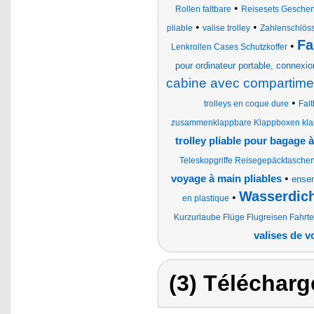
•
Rollen faltbare
Reisesets Geschenk
•
•
pliable
valise trolley
Zahlenschlöss
Fa
•
Lenkrollen Cases Schutzkoffer
pour ordinateur portable, connexio
cabine avec compartimen
•
trolleys en coque dure
Fal
zusammenklappbare Klappboxen klap
trolley pliable pour bagage 
Teleskopgriffe Reisegepäcktaschen
•
voyage à main pliables
ensem
Wasserdich
•
en plastique
Kurzurlaube Flüge Flugreisen Fahrt
valises de 
(3) Télécharg