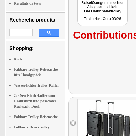
Reiselösungen mit echter
Résultats de tests
Alltagstauglichkeit.
Der Hartschalentrolley
punktet als faltbarer
Testbericht Guru 03/26
Recherche produits:
Hardcase Koffer mit Schloss
inklusive TSA-Thema, 4-
Rollen-Komfort und einer
Contributions
Verstau-Logik, die man
nach der Reise wirklich zu
schätzen lernt."
Getestet wurde ZX-6644.
Shopping:
Koffer
Faltbare Trolley-Reisetasche
fürs Handgepäck
Wasserdichter Trolley-Koffer
2er-Set: Kinderkoffer zum
Draufsitzen und passender
Rucksack, Duck
Faltbare Trolley-Reisetasche
Faltbarer Reise-Trolley