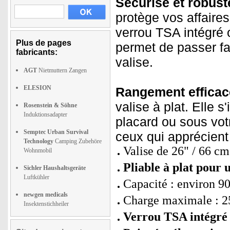
Sécurisé et robust
protège vos affaire
verrou TSA intégré 
Plus de pages
permet de passer fac
fabricants:
valise.
AGT
Nietmuttern Zangen
ELESION
Rangement efficac
valise à plat. Elle 
Rosenstein & Söhne
Induktionsadapter
placard ou sous votre
Semptec Urban Survival
ceux qui apprécien
Technology
Camping Zubehöre
Valise de 26" / 66 cm
Wohnmobil
Pliable à plat pour
Sichler Haushaltsgeräte
Luftkühler
Capacité : environ 90 
newgen medicals
Charge maximale : 2
Insektenstichheiler
Verrou TSA intégré