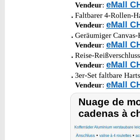
eMall C
Vendeur
:
Faltbarer 4-Rollen-Ha
eMall C
Vendeur
:
Geräumiger Canvas-Ku
eMall C
Vendeur
:
Reise-Reißverschluss
eMall C
Vendeur
:
3er-Set faltbare Har
eMall C
Vendeur
:
Nuage de mot
cadenas à chi
Kofferräder Aluminium verstaubare lei
•
•
Anschluss
valise à 4 roulettes
ac