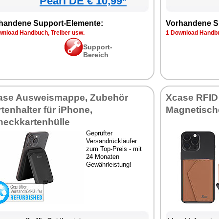
Pearl DE € 10,99*
handene Support-Elemente:
Vorhandene S
wnload Handbuch, Treiber usw.
1 Download Handbu
Support-
Bereich
ase Ausweismappe, Zubehör
Xcase RFID
tenhalter für iPhone,
Magnetisch
heckkartenhülle
Geprüfter
Versandrückläufer
zum Top-Preis - mit
24 Monaten
Gewährleistung!