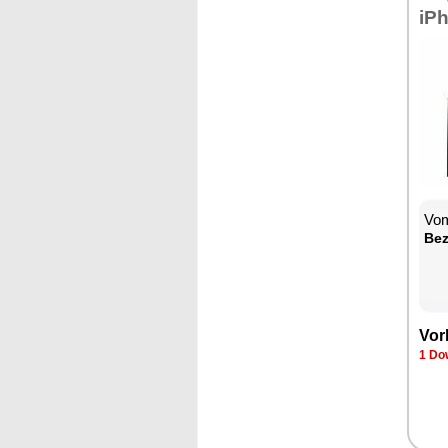
iP
Vom
Bez
Vor
1 Do