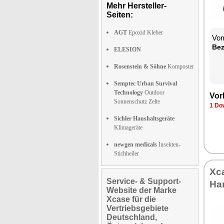
Mehr Hersteller-
Seiten:
AGT
Epoxid Kleber
Vom
Bez
ELESION
Rosenstein & Söhne
Komposter
Semptec Urban Survival
Technology
Outdoor
Vor
Sonnenschutz Zelte
1 Do
Sichler Haushaltsgeräte
Klimageräte
newgen medicals
Insekten-
Stichheiler
Xc
Service- & Support-
Ha
Website der Marke
Xcase für die
Vertriebsgebiete
Deutschland,