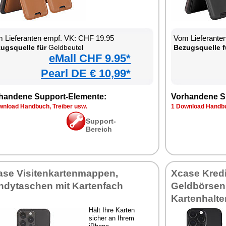
 Lieferanten empf. VK: CHF 19.95
Vom Lieferante
ugsquelle für
Geldbeutel
Bezugsquelle f
eMall CHF 9.95*
Pearl DE € 10,99*
handene Support-Elemente:
Vorhandene S
wnload Handbuch, Treiber usw.
1 Download Handbu
Support-
Bereich
ase Visitenkartenmappen,
Xcase Kredi
ndytaschen mit Kartenfach
Geldbörsen
Kartenhalte
Hält Ihre Karten
sicher an Ihrem