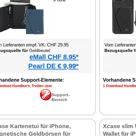
iPhone
 Lieferanten empf. VK: CHF 29.95
Vom Lieferante
ugsquelle für
Geldbeutel
Bezugsquelle f
eMall CHF 8.95*
Pearl DE € 9,99*
handene Support-Elemente:
Vorhandene S
wnload Handbuch, Treiber usw.
1 Download Handbu
Support-
Bereich
se Kartenetui für iPhone,
Xcase slim 
gnetische Geldbörsen für
Wallet für 