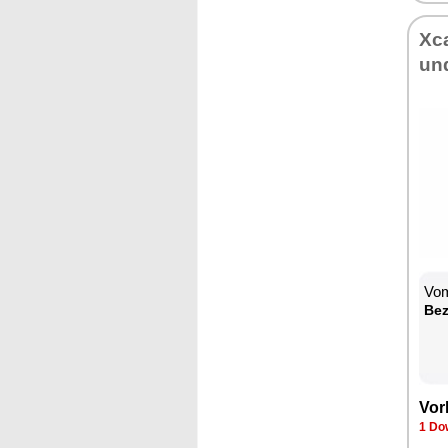
Xc
un
Vom
Bez
Vor
1 Do