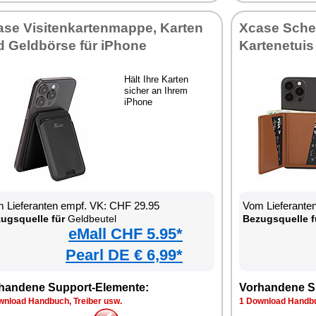
ase Visitenkartenmappe, Karten
Xcase Sche
d Geldbörse für iPhone
Kartenetuis
Hält Ihre Karten
sicher an Ihrem
iPhone
 Lieferanten empf. VK: CHF 29.95
Vom Lieferante
ugsquelle für
Geldbeutel
Bezugsquelle f
eMall CHF 5.95*
Pearl DE € 6,99*
handene Support-Elemente:
Vorhandene S
wnload Handbuch, Treiber usw.
1 Download Handbu