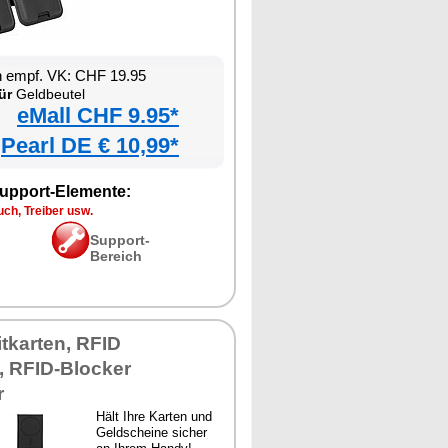
n empf. VK: CHF 19.95
ür
Geldbeutel
eMall CHF 9.95*
Pearl DE € 10,99*
upport-Elemente:
ch, Treiber usw.
Support-
Bereich
tkarten, RFID
, RFID-Blocker
r
Hält Ihre Karten und
Geldscheine sicher