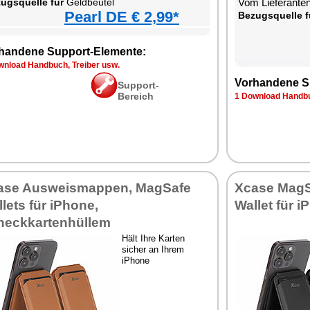
ugsquelle für
Geldbeutel
Vom Lieferante
Pearl DE € 2,99*
Bezugsquelle f
handene Support-Elemente:
wnload Handbuch, Treiber usw.
Vorhandene S
Support-
Bereich
1 Download Handbu
ase Ausweismappen, MagSafe
Xcase MagS
lets für iPhone,
Wallet für 
heckkartenhüllem
Hält Ihre Karten
sicher an Ihrem
iPhone