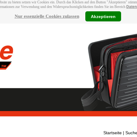
bsite zu bieten setzen wir Cookies ein. Durch das Klicken auf den Button "Akzeptieren" stim
ormationen zur Verwendung und den Widerspruchsmöglichkeiten finden Sie im Bereich
Daten
Nur essenzielle Cookies zulassen
Akzeptieren
Startseite
| Suche