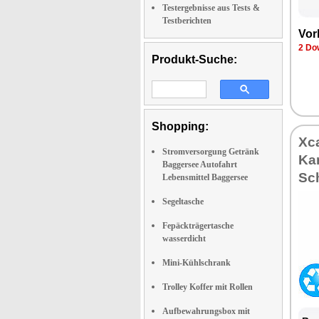
Testergebnisse aus Tests &
Testberichten
Vor
2 Do
Produkt-Suche:
Shopping:
Xc
Stromversorgung Getränk
Kar
Baggersee Autofahrt
Sc
Lebensmittel Baggersee
Segeltasche
Fepäckträgertasche
wasserdicht
Mini-Kühlschrank
Trolley Koffer mit Rollen
Aufbewahrungsbox mit