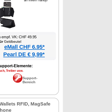
an Ihrem Handy!
n empf. VK: CHF 49.95
ür
Geldbeutel
eMall CHF 6.95*
Pearl DE € 9,99*
upport-Elemente:
ch, Treiber usw.
Support-
Bereich
Wallets RFID, MagSafe
iPhone