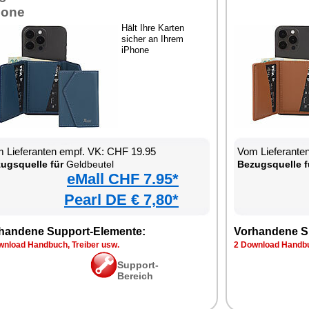
hone
Hält Ihre Karten
sicher an Ihrem
iPhone
 Lieferanten empf. VK: CHF 19.95
Vom Lieferante
ugsquelle für
Geldbeutel
Bezugsquelle f
eMall CHF 7.95*
Pearl DE € 7,80*
handene Support-Elemente:
Vorhandene S
wnload Handbuch, Treiber usw.
2 Download Handbu
Support-
Bereich