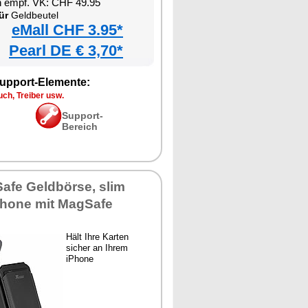
n empf. VK: CHF 49.95
ür
Geldbeutel
eMall CHF 3.95*
Pearl DE € 3,70*
upport-Elemente:
ch, Treiber usw.
Support-
Bereich
afe Geldbörse, slim
iPhone mit MagSafe
Hält Ihre Karten
sicher an Ihrem
iPhone