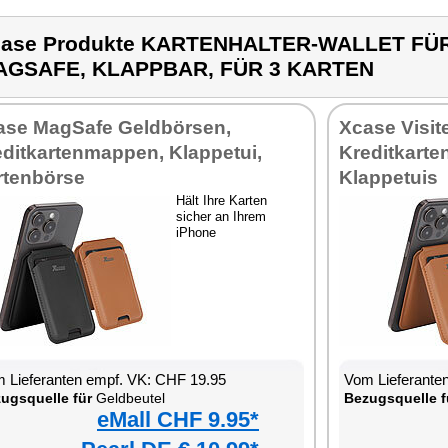
ase Produkte KARTENHALTER-WALLET FÜR
AGSAFE, KLAPPBAR, FÜR 3 KARTEN
ase MagSafe Geldbörsen,
Xcase Visit
editkartenmappen, Klappetui,
Kreditkarte
rtenbörse
Klappetuis
Hält Ihre Karten
sicher an Ihrem
iPhone
 Lieferanten empf. VK: CHF 19.95
Vom Lieferante
ugsquelle für
Geldbeutel
Bezugsquelle f
eMall CHF 9.95*