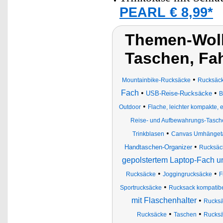
PEARL € 8,99*
Themen-Wolk
Taschen, Fa
•
Mountainbike-Rucksäcke
Rucksäc
Fach
•
•
USB-Reise-Rucksäcke
B
•
Outdoor
Flache, leichter kompakte,
Reise- und Aufbewahrungs-Tasch
•
Trinkblasen
Canvas Umhänget
•
Handtaschen-Organizer
Rucksäck
gepolstertem Laptop-Fach u
•
•
Rucksäcke
Joggingrucksäcke
F
•
Sportrucksäcke
Rucksack kompatibe
mit Flaschenhalter
•
Rucksä
•
•
Rucksäcke
Taschen
Rucksä