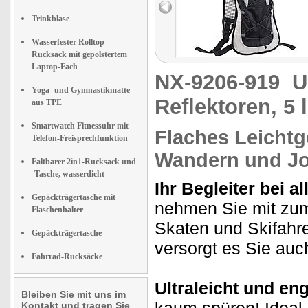
Trinkblase
Wasserfester Rolltop-
Rucksack mit gepolstertem
Laptop-Fach
NX-9206-919
U
Yoga- und Gymnastikmatte
Reflektoren, 5 l
aus TPE
Smartwatch Fitnessuhr mit
Flaches Leichtg
Telefon-Freisprechfunktion
Wandern und J
Faltbarer 2in1-Rucksack und
-Tasche, wasserdicht
Ihr Begleiter bei al
Gepäckträgertasche mit
nehmen Sie mit zum
Flaschenhalter
Skaten und Skifahre
Gepäckträgertasche
versorgt es Sie auch
Fahrrad-Rucksäcke
Ultraleicht und en
Bleiben Sie mit uns im
Kontakt und tragen Sie