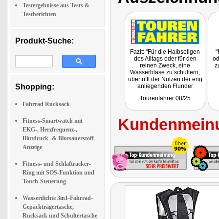
Testergebnisse aus Tests &
Testberichten
Produkt-Suche:
Fazit: "Für die Halbseligen
"
des Alltags oder für den
od
reinen Zweck, eine
z
Wasserblase zu schultern,
übertrifft der Nutzen der eng
Shopping:
anliegenden Flunder
dennoch den überaus
fa
Tourenfahrer 08/25
fairen Gegenwert von 8,90
Eu
Fahrrad Rucksack
Euro. Sogar eine Kordel zur
Be
Befestigung der Trinkblase
Kundenmeinu
und eine einfache
Fitness-Smartwatch mit
Schlauchdurchführung über
EKG-, Herzfrequenz-,
beide Träger ist
vo
Blutdruck- & Blutsauerstoff-
vorhanden."
is
Anzeige
Fitness- und Schlaftracker-
Ring mit SOS-Funktion und
Touch-Steuerung
Wasserdichte 3in1-Fahrrad-
Gepäckträgertasche,
Rucksack und Schultertasche