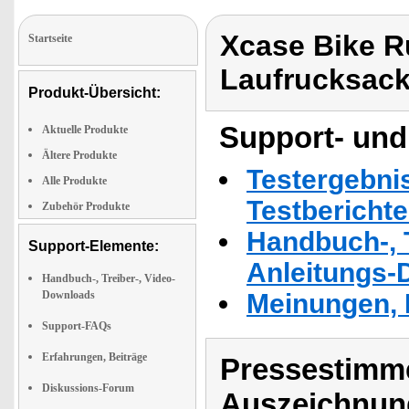
Xcase Bike R
Startseite
Laufrucksac
Produkt-Übersicht:
Support- und
Aktuelle Produkte
Ältere Produkte
Testergebni
Alle Produkte
Testbericht
Zubehör Produkte
Handbuch-, T
Support-Elemente:
Anleitungs-
Handbuch-, Treiber-, Video-
Downloads
Meinungen, 
Support-FAQs
Erfahrungen, Beiträge
Pressestimme
Diskussions-Forum
Auszeichnun