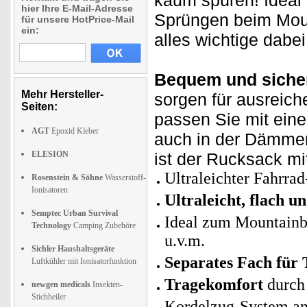
kaum spüren! Ideal 
hier Ihre E-Mail-Adresse
Sprüngen beim Moun
für unsere HotPrice-Mail
ein:
alles wichtige dabe
Bequem und siche
Mehr Hersteller-
sorgen für ausreic
Seiten:
passen Sie mit eine
AGT
Epoxid Kleber
auch in der Dämmer
ELESION
ist der Rucksack mi
Ultraleichter Fahrra
Rosenstein & Söhne
Wasserstoff-
Ionisatoren
Ultraleicht, flach u
Semptec Urban Survival
Ideal zum Mountainbi
Technology
Camping Zubehöre
u.v.m.
Sichler Haushaltsgeräte
Separates Fach für 
Luftkühler mit Ionisatorfunktion
Tragekomfort
durch 
newgen medicals
Insekten-
Stichheiler
Kordelzug-System an 