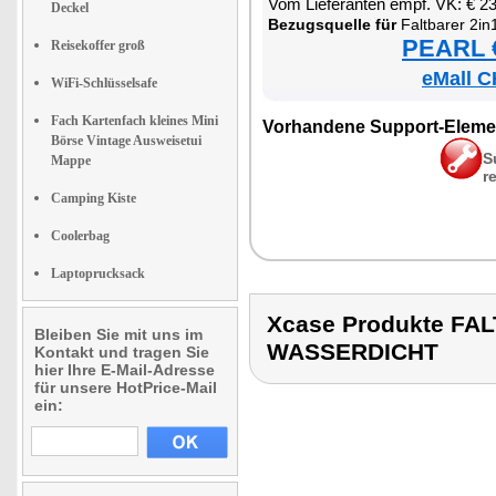
Vom Lie­fe­ran­ten empf. VK: € 2
Deckel
Be­zugs­quel­le für
Falt­ba­rer 2in1-Ruck­sac
PEARL €
Reisekoffer groß
eMall C
WiFi-Schlüsselsafe
Fach Kartenfach kleines Mini
Vor­han­de­ne Sup­port-Ele­me
Börse Vintage Ausweisetui
S
Mappe
r
Camping Kiste
Coolerbag
Laptoprucksack
Xcase Produkte F
Bleiben Sie mit uns im
WASSERDICHT
Kontakt und tragen Sie
hier Ihre E-Mail-Adresse
für unsere HotPrice-Mail
ein: