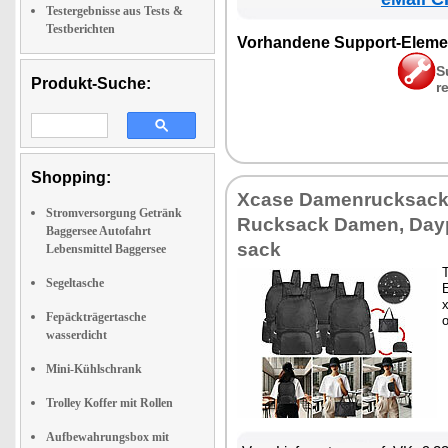
Testergebnisse aus Tests &
Testberichten
Vor­han­de­ne Sup­port-Ele­me
S
Produkt-Suche:
r
Shopping:
Xca­se Da­men­ruck­sack
Stromversorgung Getränk
Ruck­sack Da­men, Day
Baggersee Autofahrt
sack
Lebensmittel Baggersee
T
Segeltasche
E
x
Fepäckträgertasche
wasserdicht
Mini-Kühlschrank
Trolley Koffer mit Rollen
Aufbewahrungsbox mit