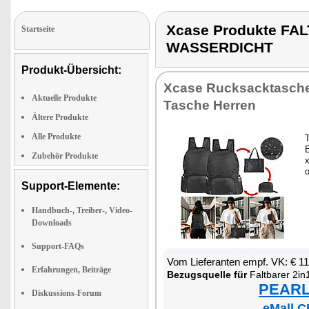
Xcase Produkte F
Startseite
WASSERDICHT
Produkt-Übersicht:
Xca­se Ruck­sack­ta­sch
Aktuelle Produkte
Ta­sche Her­ren
Ältere Produkte
Alle Produkte
T
E
Zubehör Produkte
x
Support-Elemente:
Handbuch-, Treiber-, Video-
Downloads
Support-FAQs
Vom Lie­fe­ran­ten empf. VK: € 1
Erfahrungen, Beiträge
Be­zugs­quel­le für
Falt­ba­rer 2in1-Ruck­sac
PEARL 
Diskussions-Forum
eMall C