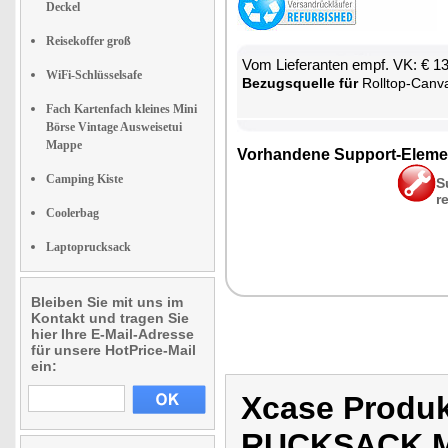
Deckel
Reisekoffer groß
Vom Lie­fe­ran­ten empf. VK: € 1
WiFi-Schlüsselsafe
Be­zugs­quel­le für
Roll­top-Can­vas-Ruck­sack mit ge­pols­
Fach Kartenfach kleines Mini
Börse Vintage Ausweisetui
Mappe
Vor­han­de­ne Sup­port-Ele­me
Camping Kiste
S
r
Coolerbag
Laptoprucksack
Bleiben Sie mit uns im
Kontakt und tragen Sie
hier Ihre E-Mail-Adresse
für unsere HotPrice-Mail
ein:
Xcase Produ
RUCKSACK M