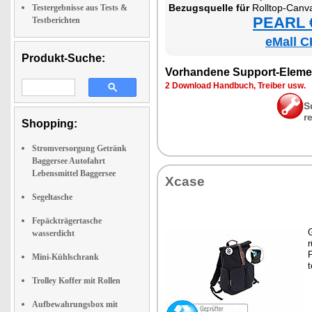
Be­zugs­quel­le für
Roll­top-Can­vas-Ruck­sack mit ge­pols­
Testergebnisse aus Tests &
PEARL €
Testberichten
eMall C
Produkt-Suche:
Vor­han­de­ne Sup­port-Ele­me
2 Down­load Hand­buch, Trei­ber usw.
S
r
Shopping:
Stromversorgung Getränk
Baggersee Autofahrt
Lebensmittel Baggersee
Xca­se
Segeltasche
Fepäckträgertasche
G
wasserdicht
r
P
Mini-Kühlschrank
t
Trolley Koffer mit Rollen
Aufbewahrungsbox mit