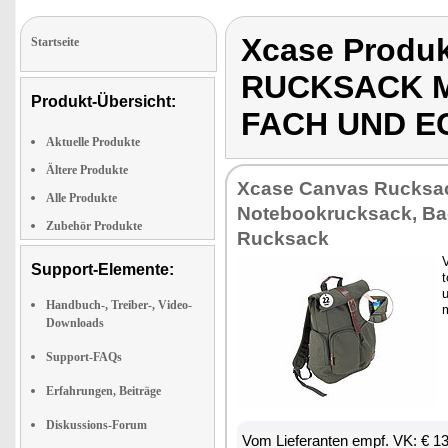
Xcase Produ
Startseite
RUCKSACK M
Produkt-Übersicht:
FACH UND E
Aktuelle Produkte
Ältere Produkte
Xca­se Can­vas Ruck­sa
Alle Produkte
Note­boo­kruck­sack, Ba
Zubehör Produkte
Ruck­sack
V
Support-Elemente:
t
u
Handbuch-, Treiber-, Video-
m
Downloads
Support-FAQs
Erfahrungen, Beiträge
Diskussions-Forum
Vom Lie­fe­ran­ten empf. VK: € 1