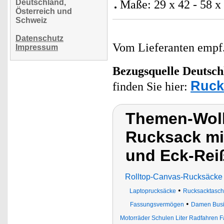
Deutschland,
Maße: 29 x 42 - 58 x
Österreich und
Schweiz
Datenschutz
Vom Lieferanten emp
Impressum
Bezugsquelle
Deutsch
Ruck
finden Sie hier:
Themen-Wolk
Rucksack mi
und Eck-Rei
Rolltop-Canvas-Rucksäcke 
•
Laptoprucksäcke
Rucksacktasc
•
Fassungsvermögen
Damen Busi
Motorräder Schulen Liter Radfahren Fa