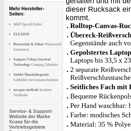
gehalten und mit de
dieser Rucksack ein 
Mehr Hersteller-
Seiten:
kommt.
Rolltop-Canvas-Ruc
AGT
Epoxid Kleber
Übereck-Reißversch
ELESION
Gegenstände auch von
Rosenstein & Söhne
Wasserstoff-
Ionisatoren
Gepolstertes Laptop
Laptops bis 33,5 x 2
Semptec Urban Survival
Technology
Camping Zubehöre
2 separate Reißversch
Sichler Haushaltsgeräte
Reißverschlusstasche
Luftkühler mit Ionisatorfunktion
Seitliches Fach mit
newgen medicals
Insekten-
Bequeme Rückenpolst
Stichheiler
Per Hand waschbar: b
Service- & Support-
Farbe: modisches Sc
Website der Marke
Xcase für die
Material: 35 % Poly
Vertriebsgebiete