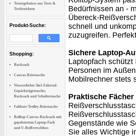
Testergebnisse aus Tests &
Bedürfnissen an - m
Testberichten
Übereck-Reißversch
schnell und unkompli
Produkt-Suche:
zuzugreifen. Perfekt
Sichere Laptop-A
Shopping:
Laptopfach schützt 
Rucksack
Personen im Außend
Canvas-Reisetasche
Mobilrechner stets 
Wasserdichte 3in1-Fahrrad-
Gepäckträgertasche,
Praktische Fächer
Rucksack und Schultertasche
Reißverschlusstasch
Faltbare Trolley-Reisetasche
Reißverschlusstasch
Rolltop-Canvas-Rucksack mit
Gegenstände wie Sc
gepolstertem Laptop-Fach
und U-Reißverschluss
Sie alles Wichtige i