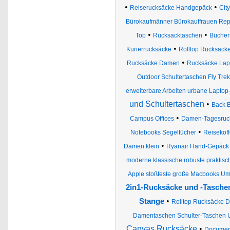
•
•
Reiserucksäcke Handgepäck
Cit
Bürokaufmänner Bürokauffrauen Rep
•
•
Top
Rucksacktaschen
Bücher
•
Kurierrucksäcke
Rolltop Rucksäck
•
Rucksäcke Damen
Rucksäcke Lap
Outdoor Schultertaschen Fly Tr
erweiterbare Arbeiten urbane Laptop
und Schultertaschen
•
Back 
•
Campus Offices
Damen-Tagesruc
•
Notebooks Segeltücher
Reisekoff
•
Damen klein
Ryanair Hand-Gepäck Ea
moderne klassische robuste praktisch
Apple stoßfeste große Macbooks U
2in1-Rucksäcke und -Tasche
•
Stange
Rolltop Rucksäcke 
Damentaschen Schulter-Taschen
Canvas Rucksäcke
•
Document