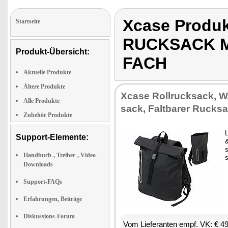
Xcase Prod
Startseite
RUCKSACK M
Produkt-Übersicht:
FACH
Aktuelle Produkte
Ältere Produkte
Xca­se Roll­ruck­sack, W
Alle Produkte
sack, Falt­ba­rer Ruck­s
Zubehör Produkte
L
Support-Elemente:
&
s
Handbuch-, Treiber-, Video-
s
Downloads
Support-FAQs
Erfahrungen, Beiträge
Diskussions-Forum
Vom Lie­fe­ran­ten empf. VK: € 4