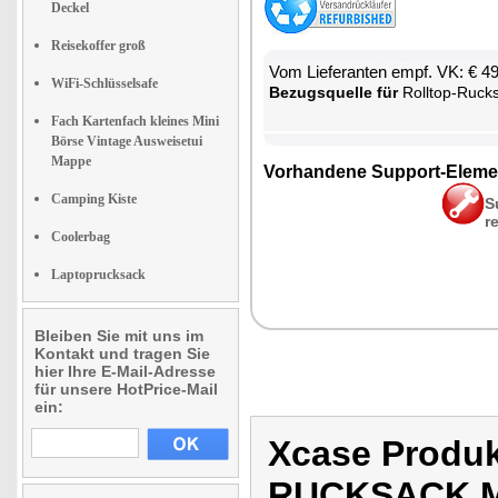
Deckel
Reisekoffer groß
Vom Lie­fe­ran­ten empf. VK: € 4
WiFi-Schlüsselsafe
Be­zugs­quel­le für
Roll­top-Ruck
Fach Kartenfach kleines Mini
Börse Vintage Ausweisetui
Mappe
Vor­han­de­ne Sup­port-Ele­me
Camping Kiste
S
r
Coolerbag
Laptoprucksack
Bleiben Sie mit uns im
Kontakt und tragen Sie
hier Ihre E-Mail-Adresse
für unsere HotPrice-Mail
ein:
Xcase Prod
RUCKSACK M