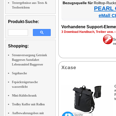
Be­zugs­quel­le für
Roll­top-Ruck
Testergebnisse aus Tests &
PEARL €
Testberichten
eMall C
Produkt-Suche:
Vor­han­de­ne Sup­port-Ele­me
3 Down­load Hand­buch, Trei­ber usw.
S
r
Shopping:
Stromversorgung Getränk
Baggersee Autofahrt
Lebensmittel Baggersee
Xca­se
Segeltasche
Fepäckträgertasche
G
wasserdicht
r
P
Mini-Kühlschrank
t
Trolley Koffer mit Rollen
Aufbewahrungsbox mit