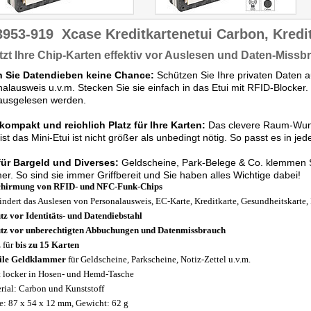
3953-919
Xcase Kreditkartenetui Carbon, Kredi
zt Ihre Chip-Karten effektiv vor Auslesen und Daten-Missb
 Sie Datendieben keine Chance:
Schützen Sie Ihre privaten Daten au
alausweis u.v.m. Stecken Sie sie einfach in das Etui mit RFID-Blocker. 
ausgelesen werden.
kompakt und reichlich Platz für Ihre Karten:
Das clevere Raum-Wunde
ist das Mini-Etui ist nicht größer als unbedingt nötig. So passt es in j
 für Bargeld und Diverses:
Geldscheine, Park-Belege & Co. klemmen Si
r. So sind sie immer Griffbereit und Sie haben alles Wichtige dabei!
hirmung von RFID- und NFC-Funk-Chips
indert das Auslesen von Personalausweis, EC-Karte, Kreditkarte, Gesundheitskarte, 
tz vor Identitäts- und Datendiebstahl
tz vor unberechtigten Abbuchungen und Datenmissbrauch
z für
bis zu 15 Karten
bile Geldklammer
für Geldscheine, Parkscheine, Notiz-Zettel u.v.m.
t locker in Hosen- und Hemd-Tasche
rial: Carbon und Kunststoff
: 87 x 54 x 12 mm, Gewicht: 62 g