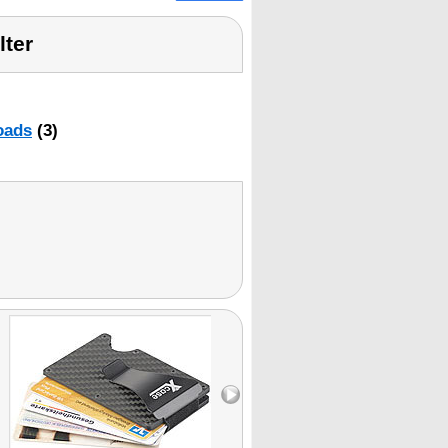
lter
oads
(3)