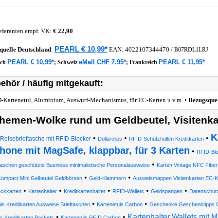
eferanten empf. VK:
€ 22,90
PEARL € 10,99*
quelle
Deutschland
:
EAN:
4022107344470
/
B07RDL1LRJ
PEARL € 10,99*
eMall CHF 7.95*
PEARL € 11,95*
ich
;
Schweiz
;
Frankreich
ehör / häufig mitgekauft:
-Kartenetui, Aluminium, Auswurf-Mechanismus, für EC-Karten u.v.m. •
Bezugsque
hemen-Wolke rund um Geldbeutel, Visitenka
K
•
•
•
Reisebrieftasche mit RFID-Blocker
Dollarclips
RFID-Schutzhüllen Kreditkarten
hone mit MagSafe, klappbar, für 3 Karten
•
RFID-Bl
•
aschen geschützte Business minimalistische Personalausweise
Karten Vintage NFC Fiber
•
•
ompact Mini Gelbeutel Geldbörsen
Geld-Klammern
Ausweismappen Visitenkarten EC-Ka
•
•
•
•
•
ckkarten
Kartenhalter
Kreditkartenhalter
RFID-Wallets
Geldspangen
Datenschut
•
•
uis Kreditkarten Ausweise Brieftaschen
Kartenetuis Carbon
Geschenke Geschenktipps Ca
•
•
Kartenhalter Wallets mit M
ts Kreditkarten Pockets
Kartenetuis RFID Carbon