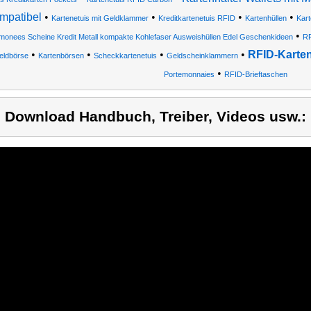
mpatibel
•
•
•
•
Kartenetuis mit Geldklammer
Kreditkartenetuis RFID
Kartenhüllen
Kar
•
monees Scheine Kredit Metall kompakte Kohlefaser Ausweishüllen Edel Geschenkideen
RF
•
•
•
•
RFID-Karten
eldbörse
Kartenbörsen
Scheckkartenetuis
Geldscheinklammern
•
Portemonnaies
RFID-Brieftaschen
) Download Handbuch, Treiber, Videos usw.: