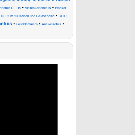
•
•
tenetuis RFIDs
Visitenkartenetuis
Blocker
•
ID-Etuits für Karten und Geldscheine
RFID-
etuis
•
•
•
Geldklammern
Ausweisetuis