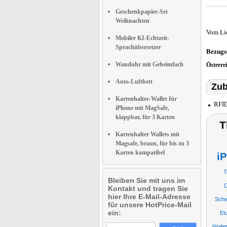
Geschenkpapier-Set
Weihnachten
Vom Li
Mobiler KI-Echtzeit-
Sprachübersetzer
Bezugs
Wanduhr mit Geheimfach
Österre
Auto-Luftbett
Zub
Kartenhalter-Wallet für
RFID
iPhone mit MagSafe,
klappbar, für 3 Karten
T
Kartenhalter Wallets mit
Magsafe, braun, für bis zu 3
Karten kompatibel
iP
T
Bleiben Sie mit uns im
C
Kontakt und tragen Sie
hier Ihre E-Mail-Adresse
Sche
für unsere HotPrice-Mail
ein:
Et
Walle