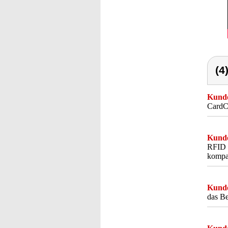
(4
Kunde
CardCa
Kunde
RFID S
kompa
Kunde
das Be