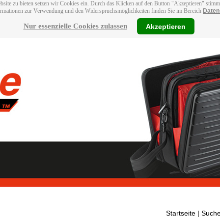
bsite zu bieten setzen wir Cookies ein. Durch das Klicken auf den Button "Akzeptieren" stim
ormationen zur Verwendung und den Widerspruchsmöglichkeiten finden Sie im Bereich
Daten
Nur essenzielle Cookies zulassen
Akzeptieren
Startseite
| Suche