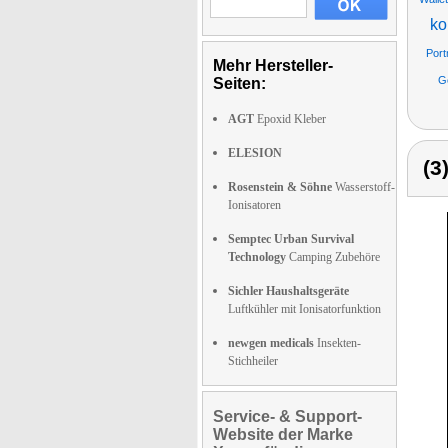
ko
Port
Mehr Hersteller-
G
Seiten:
AGT
Epoxid Kleber
ELESION
(3
Rosenstein & Söhne
Wasserstoff-
Ionisatoren
Semptec Urban Survival
Technology
Camping Zubehöre
Sichler Haushaltsgeräte
Luftkühler mit Ionisatorfunktion
newgen medicals
Insekten-
Stichheiler
Service- & Support-
Website der Marke