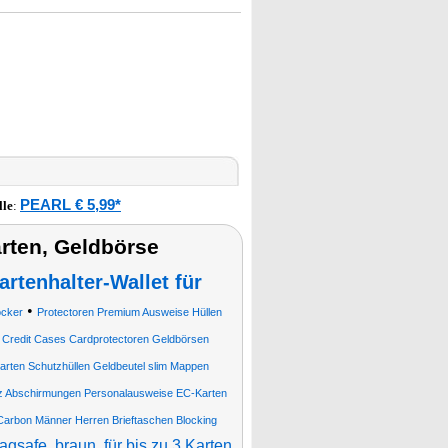
PEARL € 5,99*
lle
:
rten, Geldbörse
artenhalter-Wallet für
•
ocker
Protectoren Premium Ausweise Hüllen
 Credit Cases Cardprotectoren Geldbörsen
rten Schutzhüllen Geldbeutel slim Mappen
z Abschirmungen Personalausweise EC-Karten
rbon Männer Herren Brieftaschen Blocking
agsafe, braun, für bis zu 3 Karten