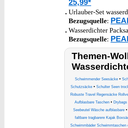
25,99*
Urlauber-Set wasserd
PEAR
Bezugsquelle
:
Wasserdichter Packsac
PEAR
Bezugsquelle
:
Themen-Wolk
Wasserdicht
•
Schwimmender Seesäcke
Sch
•
Schutzsäcke
Schulter Seen tro
Robuste Travel Regensäcke Rollve
•
Aufblasbare Taschen
Drybags
Seebeutel Wäsche aufblasbare
faltbare tragbarere Kajak Boxsä
Schwimmbäder Schwimmtaschen c