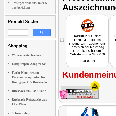
Testergebnisse aus Tests &
Auszeichnun
Testberichten
Produkt-Suche:
Testurteil: "Kauftipp"
F
Fazit: "Mit Hilfe des
s
integrierten Trageriemens
Shopping:
lässt sich der Matchbag
ganz leicht schultern."
Getestet wurde NC-3070
Wasserdichte Taschen
gear 02/14
Luftpumpen-Adapter-Set
Kundenmeinu
Flache Kompressions-
Packtasche, optimiert für
Handgepäck & Rucksäcke
Rucksack aus Lkw-Plane
Rucksack-Reisetasche aus
Lkw-Plane
Schwimmboje