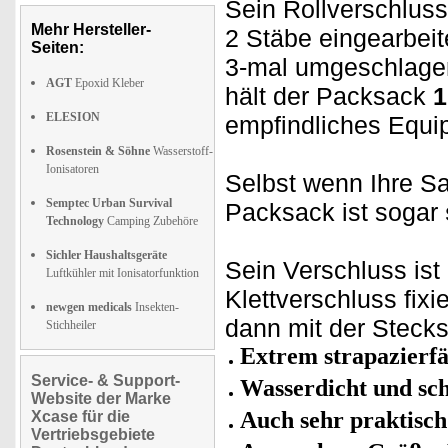
Sein Rollverschluss
Mehr Hersteller-
2 Stäbe eingearbeit
Seiten:
3-mal umgeschlagen
AGT
Epoxid Kleber
hält der Packsack
1
ELESION
empfindliches Equi
Rosenstein & Söhne
Wasserstoff-
Ionisatoren
Selbst wenn Ihre Sa
Semptec Urban Survival
Packsack ist sogar
Technology
Camping Zubehöre
Sichler Haushaltsgeräte
Sein Verschluss ist
Luftkühler mit Ionisatorfunktion
Klettverschluss fix
newgen medicals
Insekten-
dann mit der Stecks
Stichheiler
Extrem strapazierf
Service- & Support-
Wasserdicht und s
Website der Marke
Auch sehr praktisch
Xcase für die
Vertriebsgebiete