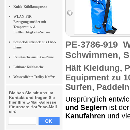
Knick-Kühlkompresse
WLAN-PIR-
Bewegungsmelder mit
Temperatur- &
Luftfeuchtigkeits-Sensor
PE-3786-919
W
Seesack-Rucksack aus Lkw-
Plane
Schwimmen, Se
Reisetasche aus Lkw-Plane
Hält
Kleidung, P
Faltbare Kühltasche
Equipment zu
1
Wasserdichte Trolley Koffer
Surfen, Paddeln
Bleiben Sie mit uns im
Ursprünglich entwic
Kontakt und tragen Sie
hier Ihre E-Mail-Adresse
und Seglern
ist de
für unsere HotPrice-Mail
ein:
Kanufahren
und vie