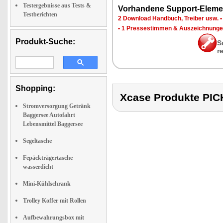
Testergebnisse aus Tests &
Vor­han­de­ne Sup­port-Ele­me
Testberichten
2 Down­load Hand­buch, Trei­ber usw.
•
1 Pres­se­stim­men & Aus­zeich­nun­g
Produkt-Suche:
S
r
Shopping:
Xcase Produkte P
Stromversorgung Getränk
Baggersee Autofahrt
Lebensmittel Baggersee
Segeltasche
Fepäckträgertasche
wasserdicht
Mini-Kühlschrank
Trolley Koffer mit Rollen
Aufbewahrungsbox mit