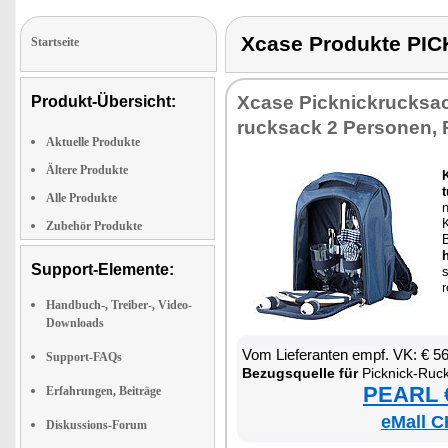
Xcase Produkte P
Startseite
Xca­se Pick­nick­ruck­sa
Produkt-Übersicht:
ruck­sack 2 Per­so­nen, 
Aktuelle Produkte
Ältere Produkte
K
Alle Produkte
n
K
Zubehör Produkte
h
Support-Elemente:
s
r
Handbuch-, Treiber-, Video-
Downloads
Vom Lie­fe­ran­ten empf. VK: € 5
Support-FAQs
Be­zugs­quel­le für
Pick­nick-Ruck
PEARL €
Erfahrungen, Beiträge
eMall C
Diskussions-Forum