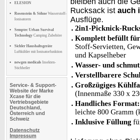
bleiben auch die G
ELESION
Rucksack ist
auch i
Rosenstein & Söhne
Wasserstoff-
Ausflüge.
Ionisatoren
2in1-Picknick-Ruc
Semptec Urban Survival
Technology
Camping Zubehöre
Komplett befüllt fü
Stoff-Servietten, Ge
Sichler Haushaltsgeräte
Luftkühler mit Ionisatorfunktion
und Kapselheber
newgen medicals
Insekten-
Wasser- und schmut
Stichheiler
Verstellbarere Schu
Großzügiges Kühlf
Service- & Support-
Website der Marke
(Innenmaße 330 x 2
Xcase für die
Vertriebsgebiete
Handliches Format:
Deutschland,
leichte 800 Gramm (
Österreich und
Schweiz
Inklusive Füllung
fü
Datenschutz
Impressum