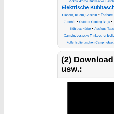
Picknickkörbe Rucksäcke Flasc
Elektrische Kühltasc
•
Faltbare
Gläsern, Tellern, Geschirr
•
•
Zubehör
Outdoor Cooling Bags
•
Kühlbox Körbe
Ausflugs-Tas
Campingbestecke Trinkbecher isolie
Koffer Isoliertaschen Campingta
(2) Download
usw.: