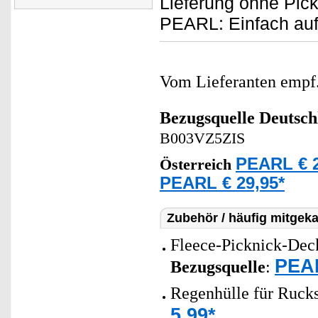
Lieferung ohne Pick
PEARL: Einfach auf
Vom Lieferanten emp
Bezugsquelle
Deutsch
B003VZ5ZIS
PEARL € 2
Österreich
PEARL € 29,95*
Zubehör / häufig mitgeka
Fleece-Picknick-Deck
PEAR
Bezugsquelle
:
Regenhülle für Rucks
5,99*