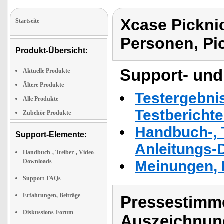
Xcase Pickni
Startseite
Personen, Pi
Produkt-Übersicht:
Support- und
Aktuelle Produkte
Ältere Produkte
Testergebni
Alle Produkte
Testbericht
Zubehör Produkte
Handbuch-, T
Support-Elemente:
Anleitungs-
Handbuch-, Treiber-, Video-
Downloads
Meinungen, 
Support-FAQs
Erfahrungen, Beiträge
Pressestimme
Diskussions-Forum
Auszeichnun