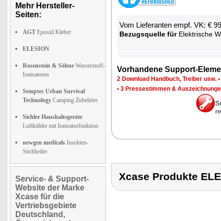
Mehr Hersteller-
Seiten:
Vom Lie­fe­ran­ten empf. VK: € 9
AGT
Epoxid Kleber
Be­zugs­quel­le für
Elek­tri­sche Wär­me- 
ELESION
Rosenstein & Söhne
Wasserstoff-
Vor­han­de­ne Sup­port-Ele­me
Ionisatoren
2 Down­load Hand­buch, Trei­ber usw.
•
3 Pres­se­stim­men & Aus­zeich­nun­g
Semptec Urban Survival
Technology
Camping Zubehöre
S
r
Sichler Haushaltsgeräte
Luftkühler mit Ionisatorfunktion
newgen medicals
Insekten-
Stichheiler
Xcase Produkte EL
Service- & Support-
Website der Marke
Xcase für die
Vertriebsgebiete
Deutschland,