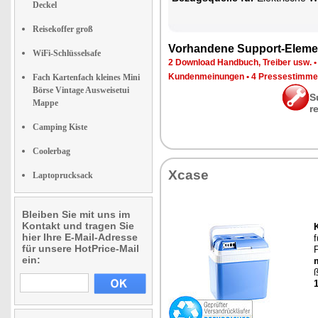
Deckel
Reisekoffer groß
Vor­han­de­ne Sup­port-Ele­me
WiFi-Schlüsselsafe
2 Down­load Hand­buch, Trei­ber usw.
Kun­den­mei­nun­gen
•
4 Pres­se­stim­m
Fach Kartenfach kleines Mini
Börse Vintage Ausweisetui
S
Mappe
r
Camping Kiste
Coolerbag
Xca­se
Laptoprucksack
Bleiben Sie mit uns im
Kontakt und tragen Sie
hier Ihre E-Mail-Adresse
f
für unsere HotPrice-Mail
P
ein:
ß