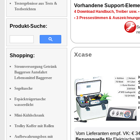
Testergebnisse aus Tests &
Vor­han­de­ne Sup­port-Ele­me
Testberichten
4 Down­load Hand­buch, Trei­ber usw.
•
3 Pres­se­stim­men & Aus­zeich­nun­g
Produkt-Suche:
S
r
Xca­se
Shopping:
Stromversorgung Getränk
Baggersee Autofahrt
Lebensmittel Baggersee
t
Segeltasche
t
Fepäckträgertasche
s
wasserdicht
r
Mini-Kühlschrank
Trolley Koffer mit Rollen
Vom Lie­fe­ran­ten empf. VK: € 3
Aufbewahrungsbox mit
Be­zugs­quel­le für
Elek­tri­sche Wär­me- 