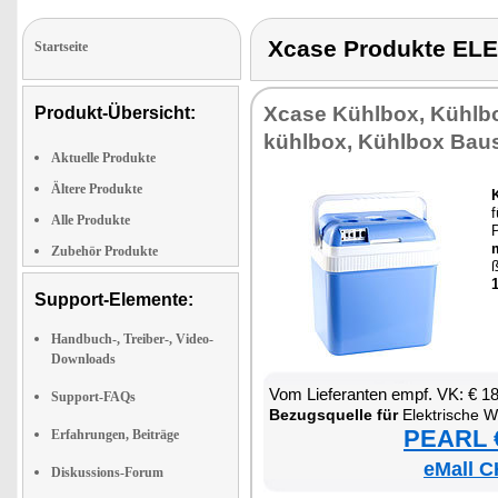
Xcase Produkte EL
Startseite
Xca­se Kühl­box, Kühl­bo
Produkt-Übersicht:
kühl­box, Kühl­box Bau­s
Aktuelle Produkte
Ältere Produkte
f
Alle Produkte
P
Zubehör Produkte
ß
Support-Elemente:
Handbuch-, Treiber-, Video-
Downloads
Vom Lie­fe­ran­ten empf. VK: € 1
Support-FAQs
Be­zugs­quel­le für
Elek­tri­sche Wär­me- 
PEARL €
Erfahrungen, Beiträge
eMall C
Diskussions-Forum