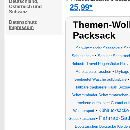
Deutschland,
25,99*
Österreich und
Schweiz
Themen-Wolk
Datenschutz
Impressum
Packsack
•
Schwimmender Seesäcke
Sch
•
Schutzsäcke
Schulter Seen tro
Robuste Travel Regensäcke Rollve
•
Aufblasbare Taschen
Drybags
Seebeutel Wäsche aufblasbare
faltbare tragbarere Kajak Boxsä
Schwimmbäder Schwimmtaschen c
trockene aufrollbare Gummi auf
•
Kühlrucksäcke
Wassersport
Fahrrad-Satt
•
Gepäcktaschen
Bootstaschen Boxsäcke Kleider