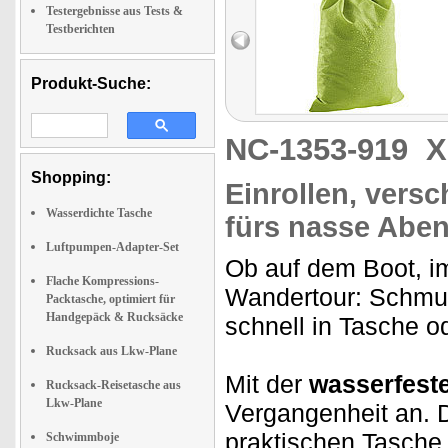
Testergebnisse aus Tests &
Testberichten
Produkt-Suche:
NC-1353-919
X
Shopping:
Einrollen, versc
Wasserdichte Tasche
fürs nasse Aben
Luftpumpen-Adapter-Set
Ob auf dem Boot, i
Flache Kompressions-
Wandertour: Schmutz
Packtasche, optimiert für
Handgepäck & Rucksäcke
schnell in Tasche 
Rucksack aus Lkw-Plane
Mit der
wasserfest
Rucksack-Reisetasche aus
Lkw-Plane
Vergangenheit an. 
praktischen Tasche 
Schwimmboje