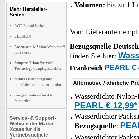
Volumen:
bis zu 1 Li
Mehr Hersteller-
Seiten:
AGT
Epoxid Kleber
Vom Lieferanten emp
ELESION
Bezugsquelle
Deutsch
Rosenstein & Söhne
Wasserstoff-
Ionisatoren
Wass
finden Sie hier:
Semptec Urban Survival
PEARL € 
Frankreich
Technology
Camping Zubehöre
Sichler Haushaltsgeräte
Alternative / ähnliche Pr
Luftkühler mit Ionisatorfunktion
Wasserdichte Nylon-
newgen medicals
Insekten-
Stichheiler
PEARL € 12,99*
Wasserdichter Packsac
Service- & Support-
PEAR
Website der Marke
Bezugsquelle
:
Xcase für die
Vertriebsgebiete
Wasserdichter Packsa