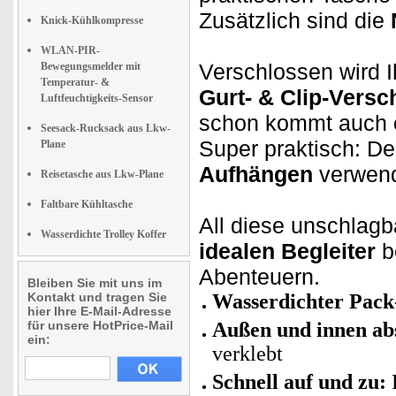
Zusätzlich sind die
Knick-Kühlkompresse
WLAN-PIR-
Verschlossen wird 
Bewegungsmelder mit
Temperatur- &
Gurt- & Clip-Versc
Luftfeuchtigkeits-Sensor
schon kommt auch o
Seesack-Rucksack aus Lkw-
Super praktisch: D
Plane
Aufhängen
verwend
Reisetasche aus Lkw-Plane
Faltbare Kühltasche
All diese unschlagb
Wasserdichte Trolley Koffer
idealen Begleiter
be
Abenteuern.
Bleiben Sie mit uns im
Kontakt und tragen Sie
Wasserdichter Pack
hier Ihre E-Mail-Adresse
für unsere HotPrice-Mail
Außen und innen abs
ein:
verklebt
Schnell auf und zu:
P