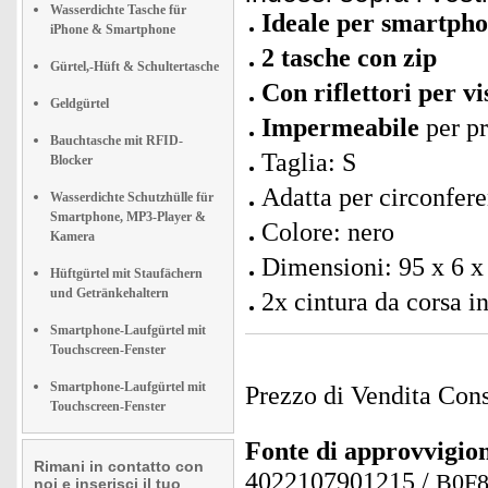
Wasserdichte Tasche für
Ideale per smartphon
iPhone & Smartphone
2 tasche con zip
Gürtel,-Hüft & Schultertasche
Con riflettori per vi
Geldgürtel
Impermeabile
per pr
Bauchtasche mit RFID-
Taglia: S
Blocker
Adatta per circonfere
Wasserdichte Schutzhülle für
Smartphone, MP3-Player &
Colore: nero
Kamera
Dimensioni: 95 x 6 x
Hüftgürtel mit Staufächern
und Getränkehaltern
2x cintura da corsa in
Smartphone-Laufgürtel mit
Touchscreen-Fenster
Smartphone-Laufgürtel mit
Prezzo di Vendita Cons
Touchscreen-Fenster
Fonte di approvvigi
Rimani in contatto con
4022107901215
/
B0F
noi e inserisci il tuo