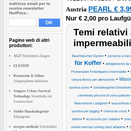
indirizzo email per la
PEARL € 3,9
nostra newsletter
Austria
HotPrice.:
Nur € 2,00 pro Laufgür
Temi relativi 
Pagine web di altri
impermeabili 
produttori:
•
AGT
Nietmuttern-Zangen
Bauchtaschen Damen
zip borse a traco
für Koffer
•
abbigliamento da 
ELESION
•
Promenaden Freizeitparks Innenstädte
Rosenstein & Söhne
•
Wasse
cintura fitness per allenamento
Adapterplatten Induktion
•
sportiva uomo
Getränkegürtel Getränkeha
Semptec Urban Survival
camminata percorsi di corsa palestre 
Technology
Strandzelte mit
Sonnenschutz
•
Wasserfeste Laufgürtel
wasserfeste 
•
•
Sichler Haushaltsgeräte
sportiva per jogging
cintura da corsa
Klimageräte
•
•
telefoni
accessorio per cellulare
cintu
•
newgen medicals
Schrittzähler
uomini marsupi running sport all'aperto
G