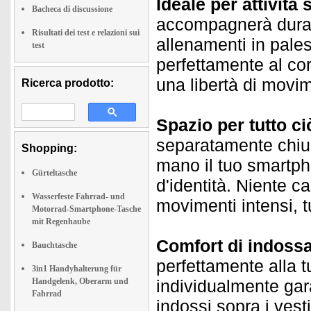
Ideale per attività 
Bacheca di discussione
accompagnerà duran
Risultati dei test e relazioni sui
allenamenti in pales
test
perfettamente al co
una libertà di movim
Ricerca prodotto:
Spazio per tutto ci
separatamente chiudi
Shopping:
mano il tuo smartph
Gürteltasche
d'identità. Niente c
Wasserfeste Fahrrad- und
movimenti intensi, t
Motorrad-Smartphone-Tasche
mit Regenhaube
Comfort di indossab
Bauchtasche
perfettamente alla t
3in1 Handyhalterung für
Handgelenk, Oberarm und
individualmente gara
Fahrrad
indossi sopra i vesti