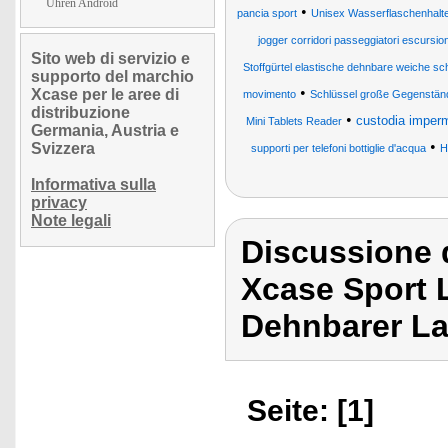
Uhren Android
•
pancia sport
Unisex Wasserflaschenhalte
jogger corridori passeggiatori escursionis
Sito web di servizio e
Stoffgürtel elastische dehnbare weiche s
supporto del marchio
•
Xcase per le aree di
movimento
Schlüssel große Gegenstän
distribuzione
•
custodia imperm
Mini Tablets Reader
Germania, Austria e
•
Svizzera
supporti per telefoni bottiglie d'acqua
H
Informativa sulla
privacy
Note legali
Discussione 
Xcase Sport L
Dehnbarer La
Seite: [1]