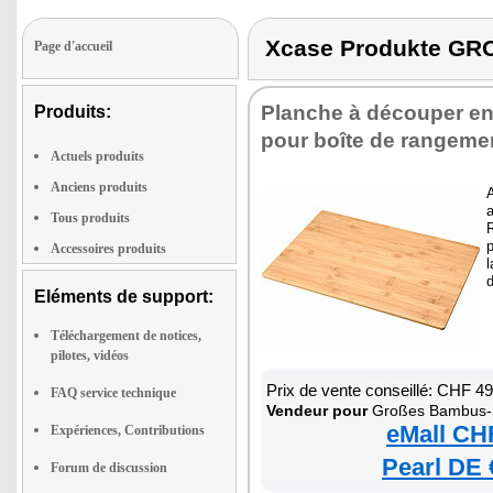
Xcase Produkte G
Page d'accueil
Planche à découper e
Produits:
pour boîte de rangeme
Actuels produits
Anciens produits
A
a
Tous produits
Accessoires produits
l
Eléments de support:
Téléchargement de notices,
pilotes, vidéos
Prix de vente conseillé: CHF 4
FAQ service technique
Vendeur pour
Großes Bambus-S
eMall CH
Expériences, Contributions
Pearl DE 
Forum de discussion