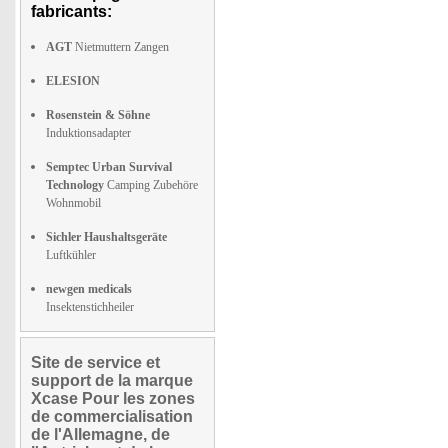
fabricants:
AGT
Nietmuttern Zangen
ELESION
Rosenstein & Söhne
Induktionsadapter
Semptec Urban Survival
Technology
Camping Zubehöre
Wohnmobil
Sichler Haushaltsgeräte
Luftkühler
newgen medicals
Insektenstichheiler
Site de service et
support de la marque
Xcase Pour les zones
de commercialisation
de l'Allemagne, de