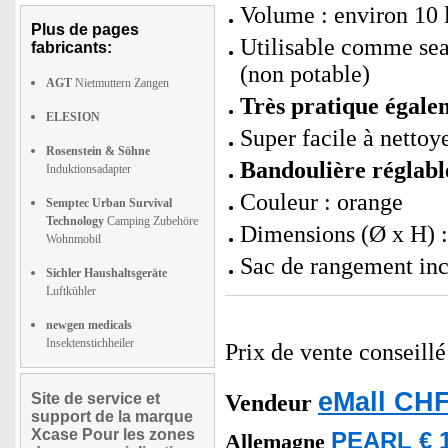
Volume : environ 10 l
Plus de pages
Utilisable comme sea
fabricants:
(non potable)
AGT
Nietmuttern Zangen
Très pratique égale
ELESION
Super facile à nettoy
Rosenstein & Söhne
Bandoulière réglabl
Induktionsadapter
Couleur : orange
Semptec Urban Survival
Technology
Camping Zubehöre
Dimensions (Ø x H) :
Wohnmobil
Sac de rangement inc
Sichler Haushaltsgeräte
Luftkühler
newgen medicals
Insektenstichheiler
Prix de vente conseill
eMall CHF
Site de service et
Vendeur
support de la marque
Xcase Pour les zones
PEARL € 1
Allemagne