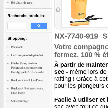
Résultats de tests
Recherche produits:
NX-7740-919
S
Shopping:
Votre compagnon
Packsack
fermez, 100 % é
Luftpumpen-Adapter-Set
À partir de mainte
Flache Kompressions-
Packtasche, optimiert für
sec -
même lors de 
Handgepäck & Rucksäcke
rafting ! Grâce à ce
Rucksack aus Lkw-Plane
pour les plongeurs e
Rucksack-Reisetasche aus
Lkw-Plane
Facile à utiliser e
Schwimmboje
sac avec tout ce qu