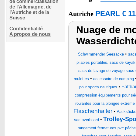
de commercialisation
de l'Allemagne, de
l'Autriche et de la
PEARL € 11
Autriche
Suisse
Nuage de mo
Confidentialité
A propos de nous
Wasserdicht
•
Schwimmender Seesäcke
sac
pliables portables, sacs de kayak
sacs de lavage de voyage sacs d
•
roulettes
accessoire de camping
•
Faltba
pour sports nautiques
compression équipements pour séc
roulantes pour la plongée extrême 
Flaschenhalter
•
Packsäcke
Trolley-Sp
•
sac overboard
rangement fermetures pvc pêcheu