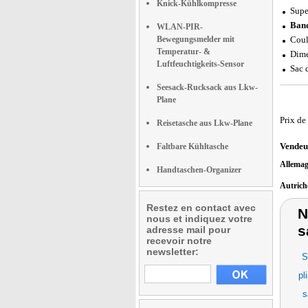
Knick-Kühlkompresse
Supe
Band
WLAN-PIR-
Bewegungsmelder mit
Coul
Temperatur- &
Dime
Luftfeuchtigkeits-Sensor
Sac 
Seesack-Rucksack aus Lkw-
Plane
Prix de
Reisetasche aus Lkw-Plane
Vendeu
Faltbare Kühltasche
Allema
Handtaschen-Organizer
Autric
Restez en contact avec
N
nous et indiquez votre
s
adresse mail pour
recevoir notre
newsletter:
S
pl
s