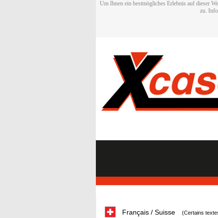
Um Ihnen ein bestmögliches Erlebnis auf dieser We
zu. Inf
Français / Suisse
(Certains texte