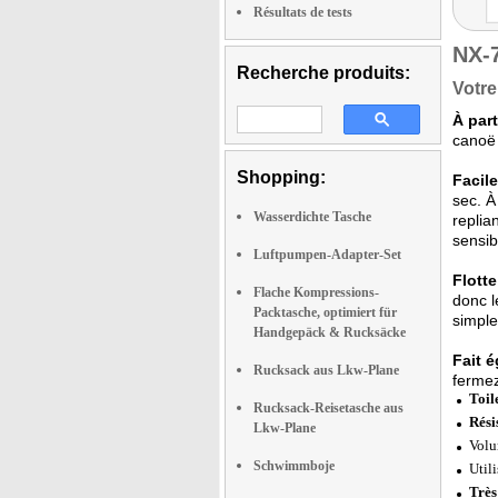
Résultats de tests
NX-
Recherche produits:
Votre
À par
canoë 
Shopping:
Facile
sec. À
Wasserdichte Tasche
replia
sensib
Luftpumpen-Adapter-Set
Flotte
Flache Kompressions-
donc l
Packtasche, optimiert für
simple
Handgepäck & Rucksäcke
Fait é
Rucksack aus Lkw-Plane
fermez
Toil
Rucksack-Reisetasche aus
Résis
Lkw-Plane
Volum
Schwimmboje
Util
Très