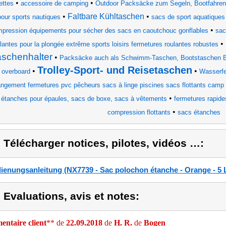
•
•
ettes
accessoire de camping
Outdoor Packsäcke zum Segeln, Bootfahren
•
Faltbare Kühltaschen
•
pour sports nautiques
sacs de sport aquatiques
•
pression équipements pour sécher des sacs en caoutchouc gonflables
sac
•
lantes pour la plongée extrême sports loisirs fermetures roulantes robustes
aschenhalter
•
Packsäcke auch als Schwimm-Taschen, Bootstaschen B
Trolley-Sport- und Reisetaschen
•
•
 overboard
Wasserf
angement fermetures pvc pêcheurs sacs à linge piscines sacs flottants camp
•
étanches pour épaules, sacs de boxe, sacs à vêtements
fermetures rapide
•
compression flottants
sacs étanches
) Télécharger notices, pilotes, vidéos …:
ienungsanleitung (NX7739 - Sac polochon étanche - Orange - 5 
) Evaluations, avis et notes:
ntaire client
** de
22.09.2018
de
H. R.
de
Bogen