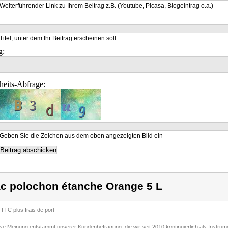
Weiterführender Link zu Ihrem Beitrag z.B. (Youtube, Picasa, Blogeintrag o.a.)
Titel, unter dem Ihr Beitrag erscheinen soll
g:
heits-Abfrage:
Geben Sie die Zeichen aus dem oben angezeigten Bild ein
c polochon étanche Orange 5 L
 TTC plus frais de port
ese Meinung entstammt unserer Kundenbefragung, die wir seit 2010 kontinuierlich als Instru