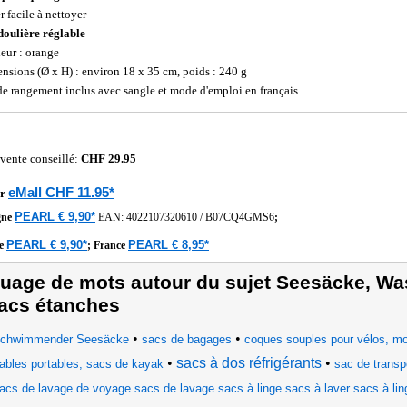
r facile à nettoyer
oulière réglable
eur : orange
nsions (Ø x H) : environ 18 x 35 cm, poids : 240 g
de rangement inclus avec sangle et mode d'emploi en français
 vente conseillé:
CHF 29.95
eMall CHF 11.95*
r
PEARL € 9,90*
gne
EAN:
4022107320610
/
B07CQ4GMS6
;
PEARL € 9,90*
PEARL € 8,95*
he
;
France
uage de mots autour du sujet Seesäcke, Wa
acs étanches
•
•
chwimmender Seesäcke
sacs de bagages
coques souples pour vélos, mot
•
sacs à dos réfrigérants
•
iables portables, sacs de kayak
sac de transp
acs de lavage de voyage sacs de lavage sacs à linge sacs à laver sacs à lin