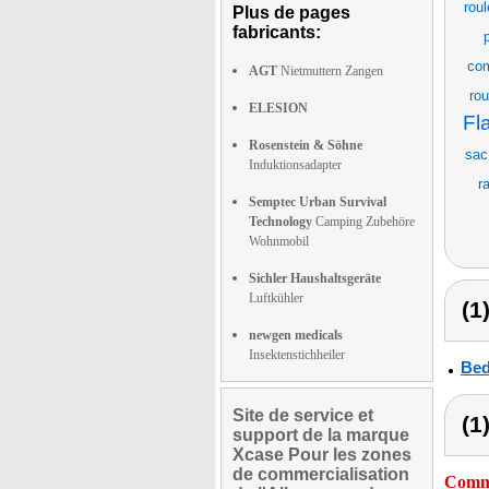
roul
Plus de pages
fabricants:
com
AGT
Nietmuttern Zangen
rou
ELESION
Fl
Rosenstein & Söhne
sac
Induktionsadapter
r
Semptec Urban Survival
Technology
Camping Zubehöre
Wohnmobil
Sichler Haushaltsgeräte
Luftkühler
(1
newgen medicals
Insektenstichheiler
Bed
Site de service et
(1
support de la marque
Xcase Pour les zones
de commercialisation
Comme