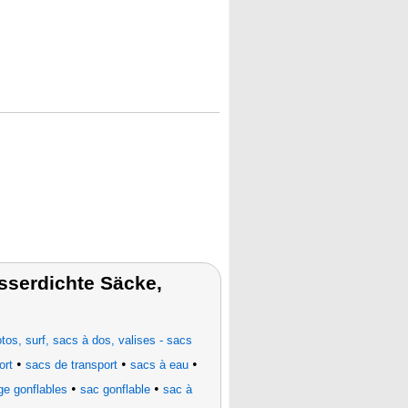
sserdichte Säcke,
os, surf, sacs à dos, valises - sacs
•
•
•
ort
sacs de transport
sacs à eau
•
•
ge gonflables
sac gonflable
sac à