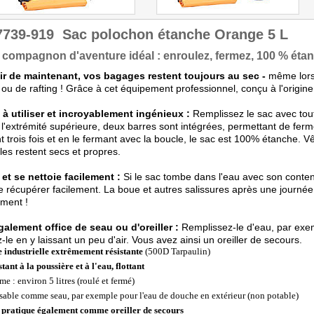
7739-919
Sac polochon étanche Orange 5 L
 compagnon d'aventure idéal : enroulez, fermez, 100 % éta
tir de maintenant, vos bagages restent toujours au sec -
même lors
ou de rafting ! Grâce à cet équipement professionnel, conçu à l'origine
 à utiliser et incroyablement ingénieux :
Remplissez le sac avec tou
 l'extrémité supérieure, deux barres sont intégrées, permettant de fer
nt trois fois et en le fermant avec la boucle, le sac est 100% étanche.
les restent secs et propres.
 et se nettoie facilement :
Si le sac tombe dans l'eau avec son contenu
e récupérer facilement. La boue et autres salissures après une journé
ment !
galement office de seau ou d'oreiller :
Remplissez-le d'eau, par exem
-le en y laissant un peu d'air. Vous avez ainsi un oreiller de secours.
e industrielle extrêmement résistante
(500D Tarpaulin)
tant à la poussière et à l'eau, flottant
e : environ 5 litres (roulé et fermé)
isable comme seau, par exemple pour l'eau de douche en extérieur (non potable)
 pratique également comme oreiller de secours