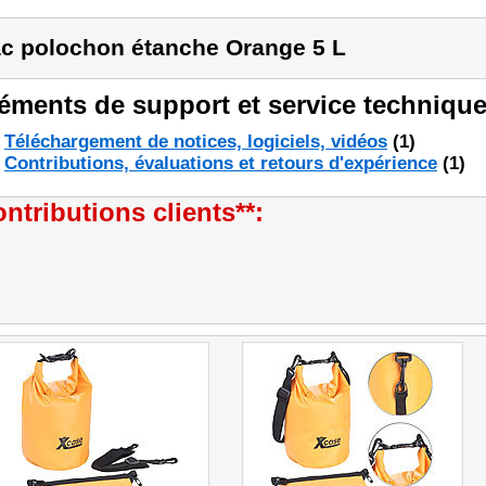
c polochon étanche Orange 5 L
éments de support et service technique
Téléchargement de notices, logiciels, vidéos
(1)
Contributions, évaluations et retours d'expérience
(1)
ntributions clients**: