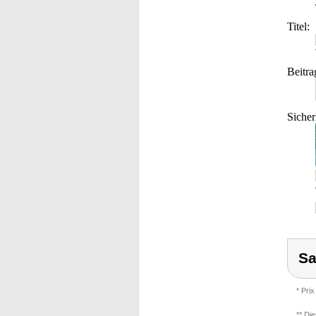
Titel:
Beitra
Sicher
Sa
* Prix
** Di