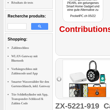
Résultats de tests
PEARL ein gelungenes
Smart Home Gadget und
eine gute Alternative zu
althergebrachten
Recherche produits:
PocketPC.ch 05/22
Schlössern an Tor, Kiste
und Spind. Es lässt sich via
Bluetooth und in
Contributions
Verbindung mit dem
Luminea Home Control
Bluetooth-Mesh Gateway
auch per WLAN und
Shopping:
weltweit steuern und
konfigurieren. Zudem kann
der Zahlencode auch vor
Zahlenschloss
Ort einfach eingegeben
werden und die
WLAN-Gateway mit
Konnektivität via Tuya
Bluetooth
Cloud ermöglichen die
Integration ins Smart Home-
Lösungen."
Vorhängeschloss mit
Zahlencode und App
Smarter Wasserzähler für den
Gartenschlauch, inkl. Gateway
Tür-Schließzylinder mit App,
Transponder-Schlüssel &
Zahlen-Code
ZX-5221-919
C