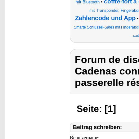
coffre-fort 
•
mit Bluetooth
mit Transponder, Fingera
Zahlencode und App
Smarte Schlüssel-Safes mit Fingera
ca
Forum de dis
Cadenas conne
passerelle ré
Seite: [1]
Beitrag schreiben:
Benutzername: