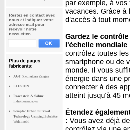
par exemple, à vos 
vacances. Grâce à l
Restez en contact avec
d'accès à tout momen
nous et indiquez votre
adresse mail pour
recevoir notre
newsletter:
Gardez le contrôle
l'échelle mondiale 
contrôlez toutes les
smartphone ou de vo
Plus de pages
fabricants:
monde. Il vous suff
AGT
Nietmuttern Zangen
énergie dans une pri
connecter à des app
ELESION
atteint jusqu'à 45 mè
Rosenstein & Söhne
Induktionsadapter
Étendez également 
Semptec Urban Survival
Technology
Camping Zubehöre
:
Vous avez déjà de
Wohnmobil
contrôlez via une a