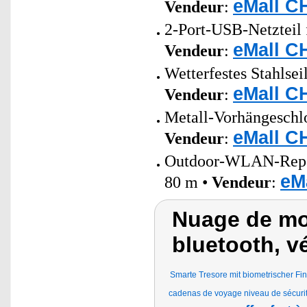
eMall C
Vendeur
:
2-Port-USB-Netzteil 
eMall C
Vendeur
:
Wetterfestes Stahlse
eMall C
Vendeur
:
Metall-Vorhängeschlo
eMall C
Vendeur
:
Outdoor-WLAN-Repeat
eM
80 m •
Vendeur
:
Nuage de mot
bluetooth, v
Smarte Tresore mit biometrischer 
cadenas de voyage niveau de sécurité