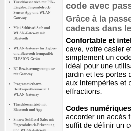
Türschlossantrieb mit PIN-
code avec pass
Eingabe, Fingerabdruck-
Sensor, App und WLAN-
Grâce à la passe
Gateway
cadenas dans le 
Mini-Schlüssel-Safe und
WLAN-Gateway mit
Bluetooth
Confortable et intel
cave, votre casier e
WLAN-Gateway für ZigBee-
und Bluetooth-kompatible
simplement un code
ELESION-Geräte
Idéal pour une utili
BT-Bewässerungscomputer
jardin et les portes
mit Gateway
aux intempéries et o
Programmierbares
Heizkörperthermostat +
effractions.
WLAN-Gateway
Türschlossantrieb mit
Codes numériques 
Bluetooth und App
accorder un accès t
Smarte Schlüssel-Safes mit
suffit de définir un
Fingerabdruck-Erkennung
und WLAN-Gateway