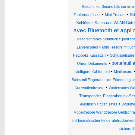
Geschenke Smarte Life cm m mm 
•
•
Zahlenschlösser
Mini-Tresore
Sc
Schlüssel-Safes und WLAN-Gatew
avec Bluetooth et appli
•
Tresorschränke Schmuck
petit cof
•
Zahlencodes
Mini Tresore mit Sc
•
Netbooks Kassetten
Schlüsselsafes
•
portefeuil
Uhren Dokumente
•
stelligem Zahlenfeld
Minitresore
Safes mit Fingerabdruck-Erkennung
•
Kurzwaffentresore
Waffensafes Wa
Transponder, Fingerabdruck-S
•
•
elektrisch
Stahlsafes
Dokumen
Möbeltresore Wandtresore Geldschr
mit biometrischer Fingerabdruckerke
sichere 