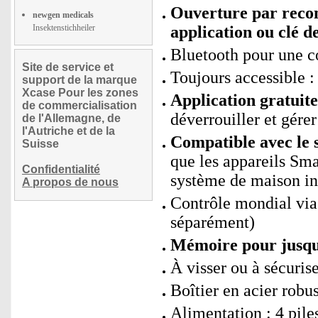
Ouverture par recon
newgen medicals
Insektenstichheiler
application ou clé d
Bluetooth pour une co
Site de service et
Toujours accessible :
support de la marque
Xcase Pour les zones
Application gratui
de commercialisation
déverrouiller et gérer
de l'Allemagne, de
l'Autriche et de la
Compatible avec le 
Suisse
que les appareils Sm
Confidentialité
système de maison int
A propos de nous
Contrôle mondial via
séparément)
Mémoire pour jusqu'
À visser ou à sécuris
Boîtier en acier robu
Alimentation : 4 pil