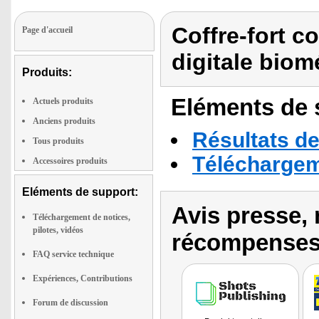
Coffre-fort c
Page d'accueil
digitale biom
Produits:
Eléments de s
Actuels produits
Anciens produits
Résultats de
Tous produits
Téléchargeme
Accessoires produits
Eléments de support:
Avis presse, 
Téléchargement de notices,
pilotes, vidéos
récompenses
FAQ service technique
Expériences, Contributions
Forum de discussion