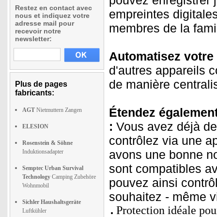
pouvez enregistrer 
Restez en contact avec
empreintes digitale
nous et indiquez votre
adresse mail pour
membres de la famil
recevoir notre
newsletter:
Automatisez votre 
d'autres appareils c
de manière centrali
Plus de pages
fabricants:
Étendez également 
AGT
Nietmuttern Zangen
:
Vous avez déjà de
ELESION
contrôlez via une a
Rosenstein & Söhne
avons une bonne no
Induktionsadapter
sont compatibles av
Semptec Urban Survival
Technology
Camping Zubehöre
pouvez ainsi contrô
Wohnmobil
souhaitez - même vi
Sichler Haushaltsgeräte
Protection idéale pour
Luftkühler