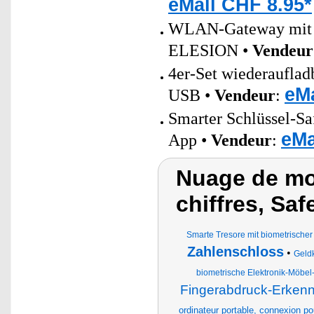
eMall CHF 8.95*
WLAN-Gateway mit B
ELESION •
Vendeur
4er-Set wiederaufla
eMa
USB •
Vendeur
:
Smarter Schlüssel-Sa
eMa
App •
Vendeur
:
Nuage de mo
chiffres, Sa
Smarte Tresore mit biometrisch
Zahlenschloss
•
Geld
biometrische Elektronik-Möbe
Fingerabdruck-Erke
ordinateur portable, connexion po