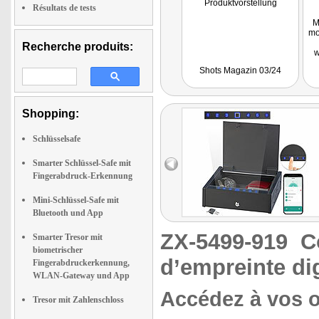
Produktvorstellung
Résultats de tests
M
mo
Recherche produits:
w
w
Shots Magazin 03/24
Kom
Shopping:
W
Fe
bie
Schlüsselsafe
Smarter Schlüssel-Safe mit
Fingerabdruck-Erkennung
Mini-Schlüssel-Safe mit
Bluetooth und App
ZX-5499-919
C
Smarter Tresor mit
biometrischer
d’empreinte di
Fingerabdruckerkennung,
WLAN-Gateway und App
Accédez à vos o
Tresor mit Zahlenschloss