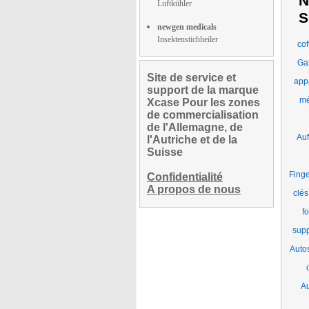
N
Luftkühler
S
newgen medicals
Insektenstichheiler
cof
Ga
Site de service et
app
support de la marque
mé
Xcase Pour les zones
de commercialisation
de l'Allemagne, de
Auf
l'Autriche et de la
Suisse
Fing
Confidentialité
A propos de nous
clés
fo
supp
Auto
Au