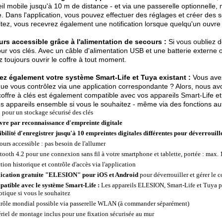
il mobile jusqu'à 10 m de distance - et via une passerelle optionnelle
 Dans l'application, vous pouvez effectuer des réglages et créer des 
tez, vous recevrez également une notification lorsque quelqu'un ouvre l
urs accessible grâce à l'alimentation de secours :
Si vous oubliez d
ur vos clés. Avec un câble d'alimentation USB et une batterie externe
 toujours ouvrir le coffre à tout moment.
ez également votre système Smart-Life et Tuya existant :
Vous avez
ue vous contrôlez via une application correspondante ? Alors, nous a
coffre à clés est également compatible avec vos appareils Smart-Life et
es appareils ensemble si vous le souhaitez - même via des fonctions au
l pour un stockage sécurisé des clés
vre par reconnaissance d'empreinte digitale
ibilité d'enregistrer jusqu'à 10 empreintes digitales différentes pour déverrouill
ours accessible : pas besoin de l'allumer
tooth 4.2 pour une connexion sans fil à votre smartphone et tablette, portée : max.
tion historique et contrôle d'accès via l'application
ication gratuite "ELESION" pour iOS et Android
pour déverrouiller et gérer le c
atible avec le système Smart-Life :
Les appareils ELESION, Smart-Life et Tuya p
tique si vous le souhaitez
rôle mondial possible via passerelle WLAN (à commander séparément)
riel de montage inclus pour une fixation sécurisée au mur