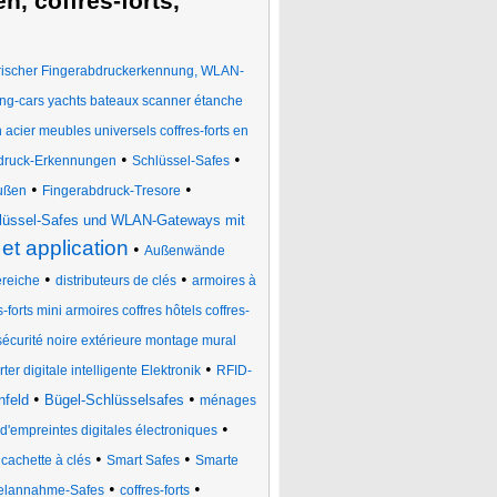
, coffres-forts,
trischer Fingerabdruckerkennung, WLAN-
ng-cars yachts bateaux scanner étanche
n acier meubles universels coffres-forts en
•
•
bdruck-Erkennungen
Schlüssel-Safes
•
•
außen
Fingerabdruck-Tresore
lüssel-Safes und WLAN-Gateways mit
 et application
•
Außenwände
•
•
reiche
distributeurs de clés
armoires à
s-forts mini armoires coffres hôtels coffres-
écurité noire extérieure montage mural
•
r digitale intelligente Elektronik
RFID-
•
•
nfeld
Bügel-Schlüsselsafes
ménages
•
d'empreintes digitales électroniques
•
•
•
cachette à clés
Smart Safes
Smarte
•
•
elannahme-Safes
coffres-forts