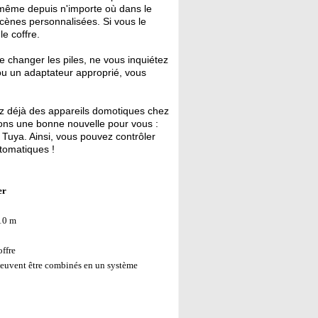
, même depuis n'importe où dans le
scènes personnalisées. Si vous le
e coffre.
e changer les piles, ne vous inquiétez
 ou un adaptateur approprié, vous
 déjà des appareils domotiques chez
vons une bonne nouvelle pour vous :
 Tuya. Ainsi, vous pouvez contrôler
tomatiques !
er
 10 m
offre
euvent être combinés en un système