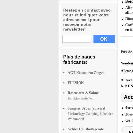
Boît
Alim
Restez en contact avec
alim
nous et indiquez votre
Dime
adresse mail pour
recevoir notre
Coff
newsletter:
en f
Prix de
Plus de pages
fabricants:
Vendeu
Allema
AGT
Nietmuttern Zangen
Autric
ELESION
Nur € 5
Rosenstein & Söhne
Acc
Induktionsadapter
4er-
Semptec Urban Survival
Technology
Camping Zubehöre
20er
Wohnmobil
WLAN
Sichler Haushaltsgeräte