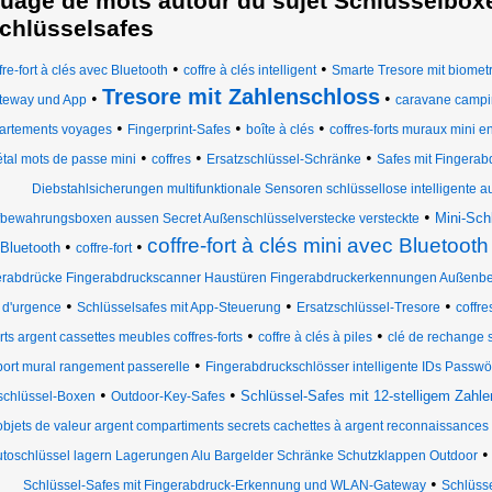
uage de mots autour du sujet Schlüsselboxen
chlüsselsafes
•
•
fre-fort à clés avec Bluetooth
coffre à clés intelligent
Smarte Tresore mit biome
Tresore mit Zahlenschloss
•
•
teway und App
caravane campi
•
•
•
artements voyages
Fingerprint-Safes
boîte à clés
coffres-forts muraux mini e
•
•
•
tal mots de passe mini
coffres
Ersatzschlüssel-Schränke
Safes mit Fingera
Diebstahlsicherungen multifunktionale Sensoren schlüssellose intelligente 
•
Mini-Sch
bewahrungsboxen aussen Secret Außenschlüsselverstecke versteckte
coffre-fort à clés mini avec Bluetooth
•
•
Bluetooth
coffre-fort
erabdrücke Fingerabdruckscanner Haustüren Fingerabdruckerkennungen Außenbe
•
•
•
 d'urgence
Schlüsselsafes mit App-Steuerung
Ersatzschlüssel-Tresore
coffre
•
•
rts argent cassettes meubles coffres-forts
coffre à clés à piles
clé de rechange s
•
ort mural rangement passerelle
Fingerabdruckschlösser intelligente IDs Passwörte
•
•
Schlüssel-Safes mit 12-stelligem Zahle
schlüssel-Boxen
Outdoor-Key-Safes
objets de valeur argent compartiments secrets cachettes à argent reconnaissances 
toschlüssel lagern Lagerungen Alu Bargelder Schränke Schutzklappen Outdoor
•
Schlüssel-Safes mit Fingerabdruck-Erkennung und WLAN-Gateway
Schlüss