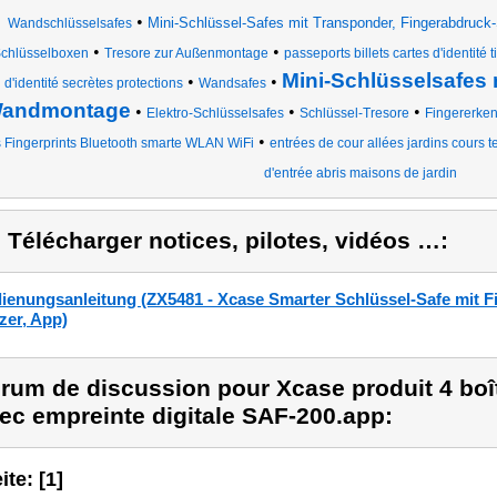
•
Mini-Schlüssel-Safes mit Transponder, Fingerabdru
Wandschlüsselsafes
•
•
chlüsselboxen
Tresore zur Außenmontage
passeports billets cartes d'identité ti
Mini-Schlüsselsafes 
•
•
d'identité secrètes protections
Wandsafes
andmontage
•
•
•
Elektro-Schlüsselsafes
Schlüssel-Tresore
Fingererke
•
 Fingerprints Bluetooth smarte WLAN WiFi
entrées de cour allées jardins cours 
d'entrée abris maisons de jardin
) Télécharger notices, pilotes, vidéos …:
ienungsanleitung (ZX5481 - Xcase Smarter Schlüssel-Safe mit F
zer, App)
rum de discussion pour Xcase produit 4 boî
ec empreinte digitale SAF-200.app:
ite: [1]