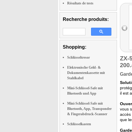
Résultats de tests
Recherche produits:
Shopping:
ZX-
Schlüsseltresor
200
Elektronische Geld- &
Dokumentenkassette mit
Garde
Stahlkabel
Solut
protég
Mini-Schlüssel-Safe mit
il est
Bluetooth und App
Mini-Schlüssel-Safe mit
Ouvert
Bluetooth, App, Transponder
vous s
& Fingerabdruck-Scanner
accès 
que le
Schlüsselkasten
Gardez