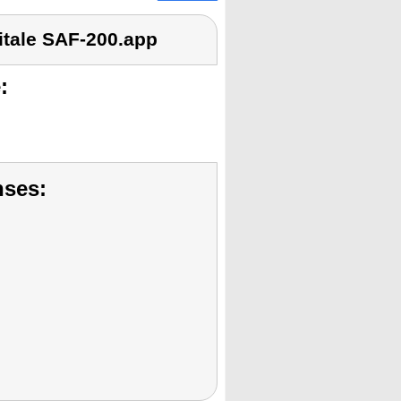
itale SAF-200.app
:
nses: