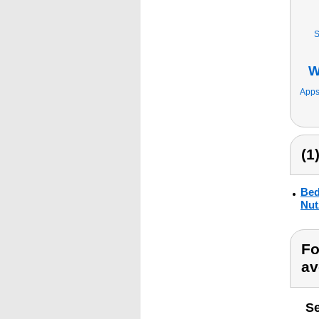
S
W
Apps
(1
Bed
Nut
Fo
av
Se