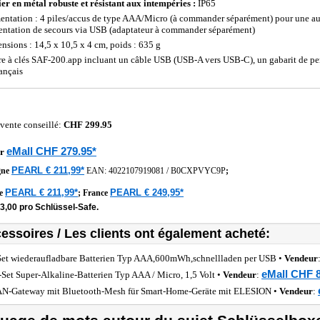
ier en métal robuste et résistant aux intempéries :
IP65
entation : 4 piles/accus de type AAA/Micro (à commander séparément) pour une au
entation de secours via USB (adaptateur à commander séparément)
nsions : 14,5 x 10,5 x 4 cm, poids : 635 g
re à clés SAF-200.app incluant un câble USB (USB-A vers USB-C), un gabarit de pe
rançais
 vente conseillé:
CHF 299.95
eMall CHF 279.95*
r
PEARL € 211,99*
gne
EAN:
4022107919081
/
B0CXPVYC9P
;
PEARL € 211,99*
PEARL € 249,95*
he
;
France
3,00 pro Schlüssel-Safe.
essoires / Les clients ont également acheté:
Set wiederaufladbare Batterien Typ AAA,600mWh,schnellladen per USB •
Vendeur
eMall CHF 8
-Set Super-Alkaline-Batterien Typ AAA / Micro, 1,5 Volt •
Vendeur
:
-Gateway mit Bluetooth-Mesh für Smart-Home-Geräte mit ELESION •
Vendeur
: