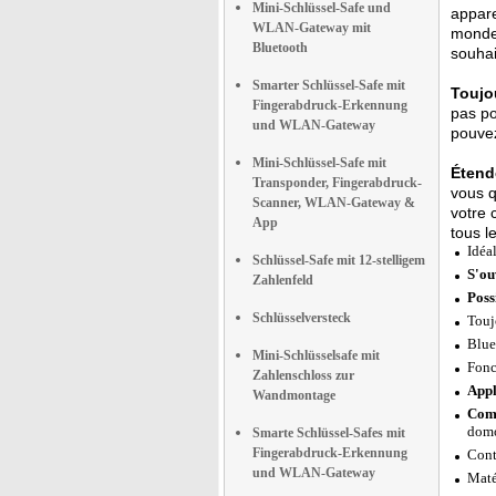
Mini-Schlüssel-Safe und
appare
WLAN-Gateway mit
monde.
Bluetooth
souhai
Smarter Schlüssel-Safe mit
Toujo
Fingerabdruck-Erkennung
pas po
und WLAN-Gateway
pouvez
Mini-Schlüssel-Safe mit
Étend
Transponder, Fingerabdruck-
vous q
Scanner, WLAN-Gateway &
votre 
App
tous l
Idéa
Schlüssel-Safe mit 12-stelligem
S'ou
Zahlenfeld
Poss
Schlüsselversteck
Touj
Blue
Mini-Schlüsselsafe mit
Fonc
Zahlenschloss zur
Appl
Wandmontage
Comp
domo
Smarte Schlüssel-Safes mit
Fingerabdruck-Erkennung
Cont
und WLAN-Gateway
Maté