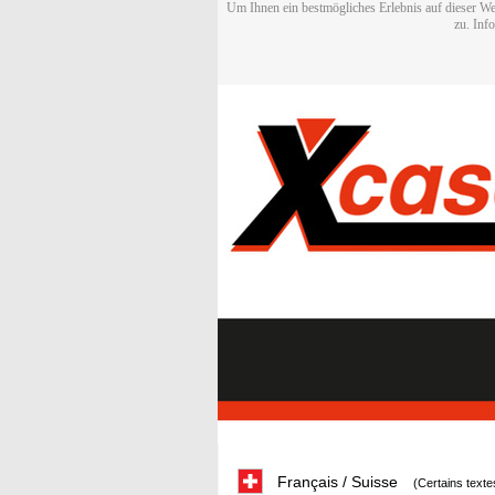
Um Ihnen ein bestmögliches Erlebnis auf dieser We
zu. Inf
Français / Suisse
(Certains texte