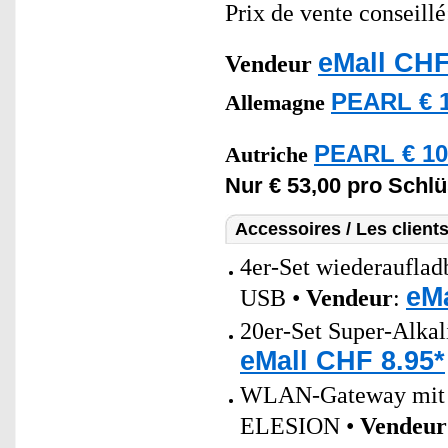
Prix de vente conseill
eMall CHF
Vendeur
PEARL € 1
Allemagne
PEARL € 10
Autriche
Nur € 53,00 pro Schlü
Accessoires / Les client
4er-Set wiederaufla
eMa
USB •
Vendeur
:
20er-Set Super-Alkal
eMall CHF 8.95*
WLAN-Gateway mit B
ELESION •
Vendeur