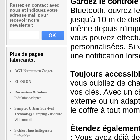
Gardez le contrôle 
Restez en contact avec
Bluetooth, ouvrez le
nous et indiquez votre
adresse mail pour
jusqu'à 10 m de dist
recevoir notre
newsletter:
même depuis n'impor
vous pouvez effectu
personnalisées. Si 
une notification lor
Plus de pages
fabricants:
AGT
Nietmuttern Zangen
Toujours accessibl
vous oubliez de cha
ELESION
vos clés. Avec un c
Rosenstein & Söhne
Induktionsadapter
externe ou un adapt
le coffre à tout mom
Semptec Urban Survival
Technology
Camping Zubehöre
Wohnmobil
Étendez également 
Sichler Haushaltsgeräte
:
Vous avez déjà de
Luftkühler