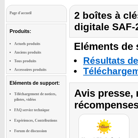
2 boîtes à c
Page d'accueil
digitale SAF
Produits:
Eléments de s
Actuels produits
Anciens produits
Résultats de
Tous produits
Téléchargeme
Accessoires produits
Eléments de support:
Avis presse, 
Téléchargement de notices,
pilotes, vidéos
récompenses
FAQ service technique
Expériences, Contributions
Forum de discussion