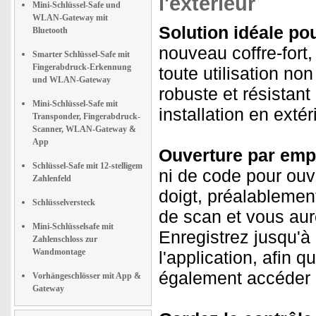
l'extérieur
Mini-Schlüssel-Safe und
WLAN-Gateway mit
Solution idéale po
Bluetooth
nouveau coffre-fort
Smarter Schlüssel-Safe mit
Fingerabdruck-Erkennung
toute utilisation no
und WLAN-Gateway
robuste et résistant
Mini-Schlüssel-Safe mit
installation en extér
Transponder, Fingerabdruck-
Scanner, WLAN-Gateway &
App
Ouverture par empr
Schlüssel-Safe mit 12-stelligem
ni de code pour ouvri
Zahlenfeld
doigt, préalablement
Schlüsselversteck
de scan et vous aur
Mini-Schlüsselsafe mit
Enregistrez jusqu'à
Zahlenschloss zur
Wandmontage
l'application, afin 
également accéder 
Vorhängeschlösser mit App &
Gateway