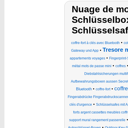
Nuage de mot
Schlüsselbox
Schlüsselsa
•
coffre-fort à clés avec Bluetooth
cof
Tresore 
•
Gateway und App
•
appartements voyages
Fingerprint
•
métal mots de passe mini
coffres
Diebstahlsicherungen multif
Aufbewahrungsboxen aussen Secret 
coffr
•
•
Bluetooth
coffre-fort
Fingerabdrücke Fingerabdruckscanne
•
clés d'urgence
Schlüsselsafes mit 
forts argent cassettes meubles coffr
support mural rangement passerelle
•
Autoschlüssel-Boxen
Outdoor-Key-S