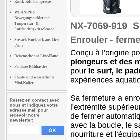
Knick-Kühlkompresse
WLAN-PIR-
Bewegungsmelder mit
NX-7069-919
S
Temperatur- &
Luftfeuchtigkeits-Sensor
Enrouler - ferm
Seesack-Rucksack aus Lkw-
Plane
Conçu à l'origine p
Reisetasche aus Lkw-Plane
plongeurs et des 
Faltbare Kühltasche
pour
le surf, le pad
Staub- und wasserdichte
expériences aquati
Mini-Koffer
Sa fermeture à enr
Restez en contact avec
nous et indiquez votre
l'extrémité supérieu
adresse mail pour
de fermer automatiq
recevoir notre
newsletter:
avec la boucle, le 
nourriture et l'équi