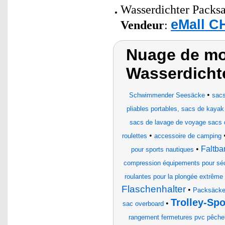
Wasserdichter Packsac
eMall C
Vendeur
:
Nuage de mo
Wasserdicht
•
Schwimmender Seesäcke
sac
pliables portables, sacs de kayak
sacs de lavage de voyage sacs d
•
roulettes
accessoire de camping
•
Faltba
pour sports nautiques
compression équipements pour séc
roulantes pour la plongée extrême 
Flaschenhalter
•
Packsäcke
Trolley-Sp
•
sac overboard
rangement fermetures pvc pêcheu