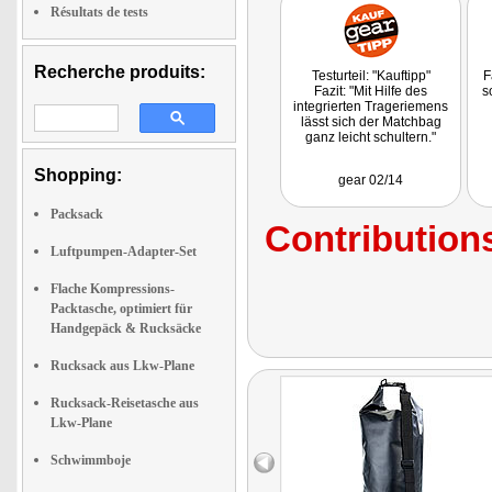
Résultats de tests
Recherche produits:
Testurteil: "Kauftipp"
F
Fazit: "Mit Hilfe des
s
integrierten Trageriemens
lässt sich der Matchbag
ganz leicht schultern."
Shopping:
gear 02/14
Packsack
Contributions
Luftpumpen-Adapter-Set
Flache Kompressions-
Packtasche, optimiert für
Handgepäck & Rucksäcke
Rucksack aus Lkw-Plane
Rucksack-Reisetasche aus
Lkw-Plane
Schwimmboje