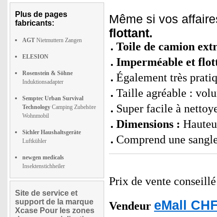
Plus de pages
Même si vos affaire
fabricants:
flottant.
AGT
Nietmuttern Zangen
Toile de camion ext
ELESION
Imperméable et flot
Rosenstein & Söhne
Également très prati
Induktionsadapter
Taille agréable : vol
Semptec Urban Survival
Super facile à nettoy
Technology
Camping Zubehöre
Wohnmobil
Dimensions :
Hauteur
Sichler Haushaltsgeräte
Comprend une sangle 
Luftkühler
newgen medicals
Insektenstichheiler
Prix de vente conseill
Site de service et
support de la marque
eMall CHF
Vendeur
Xcase Pour les zones