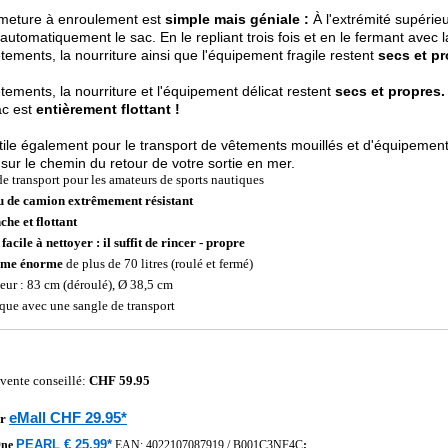
rmeture à enroulement est
simple mais géniale :
À l'extrémité supérieu
automatiquement le sac. En le repliant trois fois et en le fermant avec l
tements, la nourriture ainsi que l'équipement fragile restent
secs et pr
tements, la nourriture et l'équipement délicat restent
secs et propres.
ac est
entièrement flottant !
tile également pour le transport de vêtements mouillés et d'équipements
sur le chemin du retour de votre sortie en mer.
de transport pour les amateurs de sports nautiques
u de camion extrêmement résistant
che et flottant
facile à nettoyer : il suffit de rincer - propre
ume énorme
de plus de 70 litres (roulé et fermé)
eur : 83 cm (déroulé), Ø 38,5 cm
ique avec une sangle de transport
 vente conseillé:
CHF 59.95
eMall CHF 29.95*
r
PEARL € 25,99*
gne
EAN:
4022107087919
/
B001C3NF4C
;