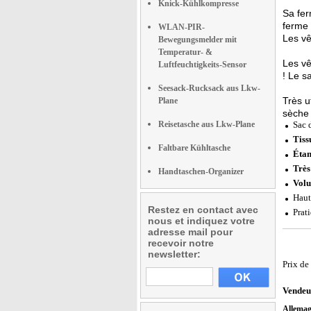
Knick-Kühlkompresse
Sa fe
ferme 
WLAN-PIR-
Les vê
Bewegungsmelder mit
Temperatur- &
Les vê
Luftfeuchtigkeits-Sensor
! Le s
Seesack-Rucksack aus Lkw-
Très u
Plane
sèche 
Reisetasche aus Lkw-Plane
Sac 
Tiss
Faltbare Kühltasche
Étan
Très 
Handtaschen-Organizer
Vol
Haut
Restez en contact avec
Prat
nous et indiquez votre
adresse mail pour
recevoir notre
newsletter:
Prix de
Vendeu
Allema