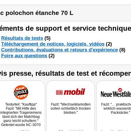
c polochon étanche 70 L
éments de support et service technique
Résultats de tests
(5)
Téléchargement de notices, logiciels, vidéos
(2)
Contributions, évaluations et retours d'expérience
(8)
Foire aux questions
(2)
is presse, résultats de test et récompe
Testurteil: "Kauftipp"
Fazit: "Wechselklamotten
Fazit: "… praktisc
Fazit: "Mit Hilfe des
sollen schließlich trocken
wirklich wasserdi
integrierten Trageriemens
bleiben."
Packsäcke."
lässt sich der Matchbag
ganz leicht schultern."
Getestet wurde NC-3070