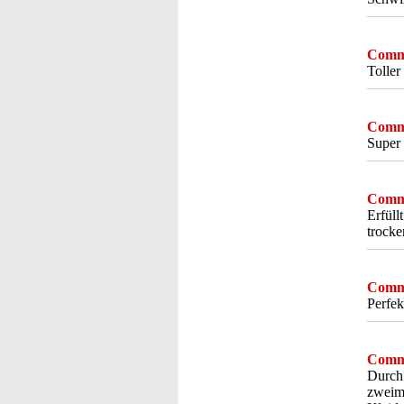
Comme
Toller
Comme
Super
Comme
Erfüll
trocke
Comme
Perfek
Comme
Durch 
zweima