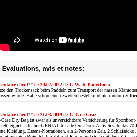
) Evaluations, avis et notes:
ntaire client
** de
20.07.2022
de
T. W.
de
Paderborn
tze den Trockensack beim Paddeln zum Transport der nassen Klamotten.
ossen wurde. Habe schon einen zweiten bestellt und bin rundum zufrie
ntaire client
** de
31.03.2019
de
T. T.
de
Graz
Case Dry Bag ist zwar als unverzichtbare Versicherung für Sportboot
kelt, eignet sich aber GENIAL für alle Out-Door-Activities. In das 70-L
ne Kleidung. Essens-Notrationen, ein 2-Personen Zelt, 2 Schlafsäcke 
mt wie eine Boje. Ich bin Fahrrad-Kurier und stelle mit dem X-Case