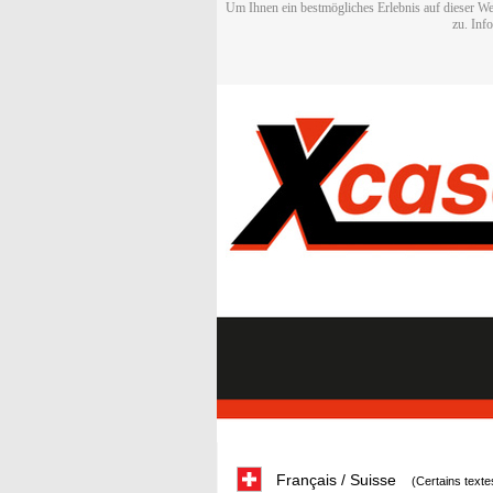
Um Ihnen ein bestmögliches Erlebnis auf dieser We
zu. Inf
Français / Suisse
(Certains texte