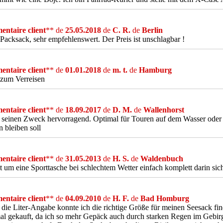
ntaire client
** de
25.05.2018
de
C. R.
de
Berlin
 Packsack, sehr empfehlenswert. Der Preis ist unschlagbar !
ntaire client
** de
01.01.2018
de
m. t.
de
Hamburg
 zum Verreisen
ntaire client
** de
18.09.2017
de
D. M.
de
Wallenhorst
t seinen Zweck hervorragend. Optimal für Touren auf dem Wasser oder
n bleiben soll
ntaire client
** de
31.05.2013
de
H. S.
de
Waldenbuch
t um eine Sporttasche bei schlechtem Wetter einfach komplett darin sic
ntaire client
** de
04.09.2010
de
H. F.
de
Bad Homburg
die Liter-Angabe konnte ich die richtige Größe für meinen Seesack f
l gekauft, da ich so mehr Gepäck auch durch starken Regen im Gebirg