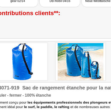
gear 02/14
DB mobil 04/16
Neue Westfälische
ntributions clients**:
3071-919
Sac de rangement étanche pour la nata
ler - fermer - 100% étanche
lement conçu pour
les équipements professionnels des plongeurs et
ment idéal pour
le surf, le paddle, le rafting
et de nombreuses autres 