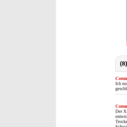
(8
Comme
Ich nu
geschl
Comme
Der X-
entwic
Trocke
Schwim