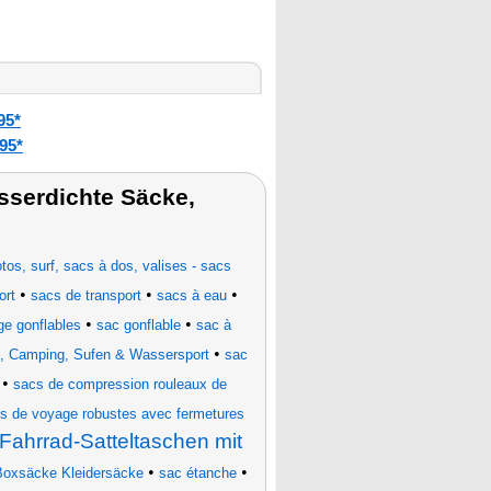
95*
95*
sserdichte Säcke,
os, surf, sacs à dos, valises - sacs
•
•
•
ort
sacs de transport
sacs à eau
•
•
ge gonflables
sac gonflable
sac à
•
, Camping, Sufen & Wassersport
sac
•
sacs de compression rouleaux de
s de voyage robustes avec fermetures
Fahrrad-Satteltaschen mit
•
•
oxsäcke Kleidersäcke
sac étanche