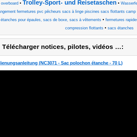
Trolley-Sport- und Reisetaschen
•
•
 overboard
Wasserf
angement fermetures pvc pêcheurs sacs à linge piscines sacs flottants camp
•
étanches pour épaules, sacs de boxe, sacs à vêtements
fermetures rapide
•
compression flottants
sacs étanches
) Télécharger notices, pilotes, vidéos …:
ienungsanleitung (NC3071 - Sac polochon étanche - 70 L)