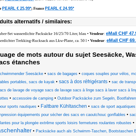
PEARL € 25,99*
PEARL € 24,95*
he
;
France
duits alternatifs / similaires:
eMall CHF 47.
uber-Set wasserdichte Packsäcke 16/25/70 Liter, blau •
Vendeur
:
eMall CHF 69.
erdichter Trekking-Rucksack aus Lkw-Plane, ca. 50 l •
Vendeur
:
uage de mots autour du sujet Seesäcke, Wa
acs étanches
•
•
chwimmender Seesäcke
sacs de bagages
coques souples pour vélos, mot
•
sacs à dos réfrigérants
•
iables portables, sacs de kayak
sac de transp
acs de lavage de voyage sacs de lavage sacs à linge sacs à laver sacs à lin
•
•
ettes
accessoire de camping
Outdoor Packsäcke zum Segeln, Bootfahren
•
Faltbare Kühltaschen
•
pour sports nautiques
sacs de sport aquatiques
•
pression équipements pour sécher des sacs en caoutchouc gonflables
sac
•
lantes pour la plongée extrême sports loisirs fermetures roulantes robustes
aschenhalter
•
Packsäcke auch als Schwimm-Taschen, Bootstaschen B