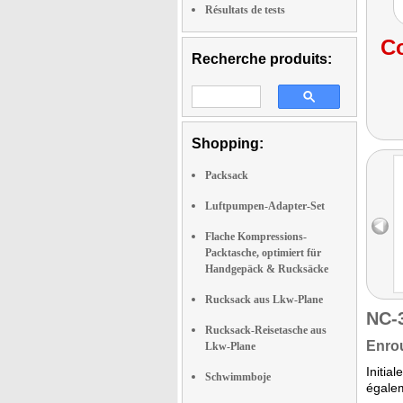
Résultats de tests
Co
Recherche produits:
Shopping:
Packsack
Luftpumpen-Adapter-Set
Flache Kompressions-
Packtasche, optimiert für
Handgepäck & Rucksäcke
Rucksack aus Lkw-Plane
NC-
Rucksack-Reisetasche aus
Enrou
Lkw-Plane
Initia
Schwimmboje
égale