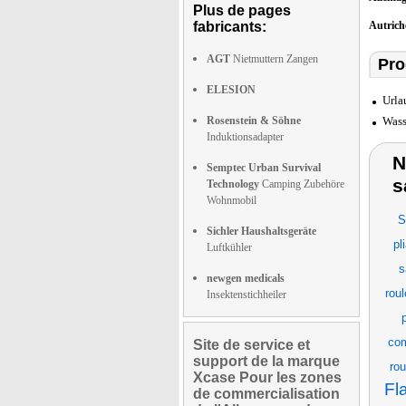
Plus de pages
fabricants:
Autric
AGT
Nietmuttern Zangen
Pro
ELESION
Urla
Rosenstein & Söhne
Wass
Induktionsadapter
N
Semptec Urban Survival
s
Technology
Camping Zubehöre
Wohnmobil
S
Sichler Haushaltsgeräte
pl
Luftkühler
s
newgen medicals
roul
Insektenstichheiler
com
Site de service et
support de la marque
rou
Xcase Pour les zones
Fl
de commercialisation