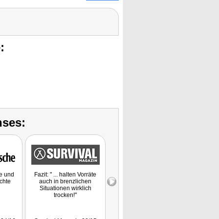
:
nses:
he und
Fazit: " ... halten Vorräte
Produktvorstellung
chte
auch in brenzlichen
Situationen wirklich
trocken!"