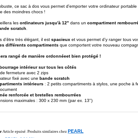
obuste, ce sac à dos vous permet d'emporter votre ordinateur portable 
e des moindres chocs !
eillera les
ordinateurs jusqu'à 12"
dans un
compartiment rembourr
ande scratch
.
s d’être très élégant, il est
spacieux
et vous permet d’y ranger tous vos
les différents compartiments
que comportent votre nouveau compag
sera rangé de manière ordonnée
et bien protégé !
ourrage intérieur sur tous les côtés
de fermeture avec 2 zips
nateur fixé avec une
bande scratch
artiments intérieurs
: 2 petits compartiments à stylos, une poche à 
document
née renforcée et bretelles rembourrées
nsions maximales : 300 x 230 mm (par ex. 13'')
PEARL
r
Article epuisé. Produits similaires chez