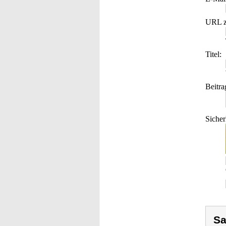
URL z
Titel:
Beitra
Sicher
Sa