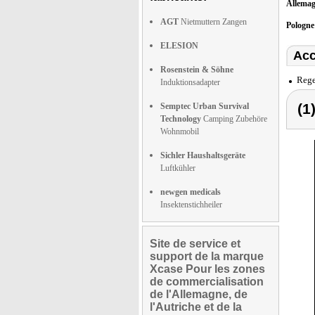
Allema
AGT
Nietmuttern Zangen
Pologn
ELESION
Acc
Rosenstein & Söhne
Rege
Induktionsadapter
(1
Semptec Urban Survival
Technology
Camping Zubehöre
Wohnmobil
Sichler Haushaltsgeräte
Luftkühler
newgen medicals
Insektenstichheiler
Site de service et
support de la marque
Xcase Pour les zones
de commercialisation
de l'Allemagne, de
l'Autriche et de la