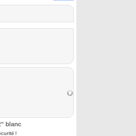
2" blanc
curité !