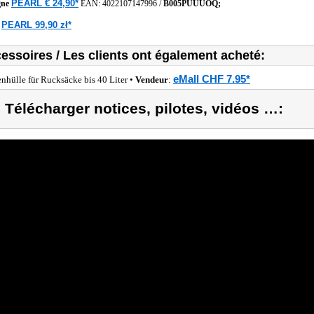
PEARL € 24,90*
gne
EAN:
4022107147996
/
B005PUUUOQ;
PEARL 99,90 zł*
e
essoires / Les clients ont également acheté:
eMall CHF 7.95*
nhülle für Rucksäcke bis 40 Liter •
Vendeur
:
) Télécharger notices, pilotes, vidéos …: