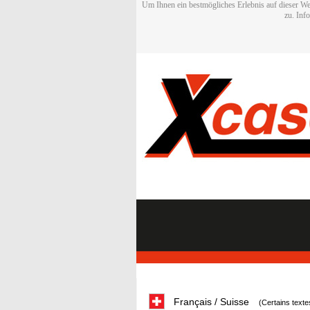
Um Ihnen ein bestmögliches Erlebnis auf dieser We
zu. Inf
Français / Suisse
(Certains texte