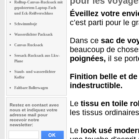
pour les voyages
Rolltop-Canvas-Rucksack mit
gepolstertem Laptop-Fach
Éveillez votre envi
und Eck-Reißverschluss
c'est parti pour le 
Schwimmboje
Wasserdichter Packsack
Dans ce
sac de vo
Canvas Rucksack
beaucoup de chose
Seesack-Rucksack aus Lkw-
poignées,
il se por
Plane
Staub- und wasserdichter
Finition belle et de
Koffer
indestructible.
Faltbare Bollerwagen
Le
tissu en toile r
Restez en contact avec
nous et indiquez votre
les tissus ordinaires
adresse mail pour
recevoir notre
newsletter:
Le
look usé moder