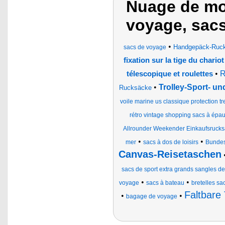
Nuage de mot
voyage, sacs
•
Handgepäck-Ruck
sacs de voyage
fixation sur la tige du chariot
•
R
télescopique et roulettes
•
Trolley-Sport- u
Rucksäcke
voile marine us classique protection tr
rétro vintage shopping sacs à ép
Allrounder Weekender Einkaufsrucks
•
•
mer
sacs à dos de loisirs
Bundes
Canvas-Reisetaschen
sacs de sport extra grands sangles de
•
•
voyage
sacs à bateau
bretelles s
Faltbare
•
•
bagage de voyage