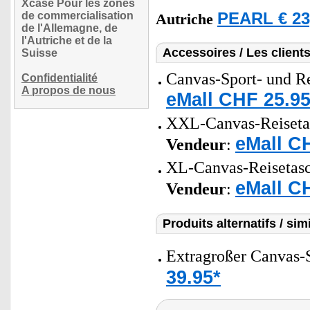
Xcase Pour les zones
de commercialisation
PEARL € 23
Autriche
de l'Allemagne, de
l'Autriche et de la
Accessoires / Les client
Suisse
Canvas-Sport- und Re
Confidentialité
A propos de nous
eMall CHF 25.95
XXL-Canvas-Reisetasc
eMall C
Vendeur
:
XL-Canvas-Reisetasch
eMall C
Vendeur
:
Produits alternatifs / simi
Extragroßer Canvas-S
39.95*