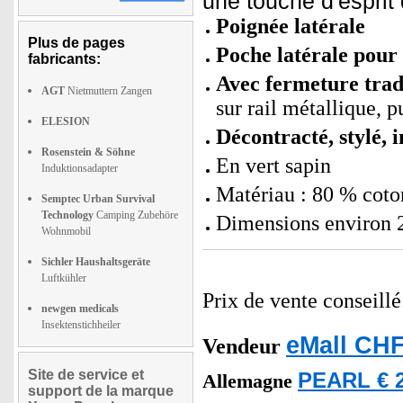
une touche d'esprit 
Poignée latérale
Plus de pages
Poche latérale pour p
fabricants:
Avec fermeture trad
AGT
Nietmuttern Zangen
sur rail métallique, 
ELESION
Décontracté, stylé, 
Rosenstein & Söhne
En vert sapin
Induktionsadapter
Matériau : 80 % coto
Semptec Urban Survival
Technology
Camping Zubehöre
Dimensions environ 
Wohnmobil
Sichler Haushaltsgeräte
Luftkühler
Prix de vente conseill
newgen medicals
Insektenstichheiler
eMall CHF
Vendeur
Site de service et
PEARL € 2
Allemagne
support de la marque