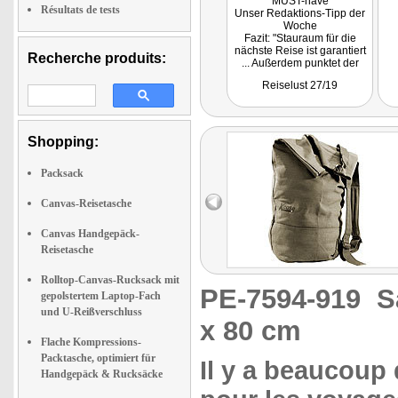
MUST-have
Résultats de tests
Unser Redaktions-Tipp der
Woche
Fazit: "Stauraum für die
nächste Reise ist garantiert
Recherche produits:
... Außerdem punktet der
Rucksack mit einem
Reiselust 27/19
hochwertigen und robusten
Material. Sein schlichtes
und modernes Design
macht ihn zum idealen
Reisepartner für jeden."
Shopping:
Getestet wurde NC-8799.
Packsack
Canvas-Reisetasche
Canvas Handgepäck-
Reisetasche
Rolltop-Canvas-Rucksack mit
PE-7594-919
S
gepolstertem Laptop-Fach
und U-Reißverschluss
x 80 cm
Flache Kompressions-
Packtasche, optimiert für
Il y a beaucoup
Handgepäck & Rucksäcke