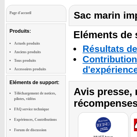
Sac marin imp
Page d'accueil
Produits:
Eléments de s
Actuels produits
Résultats de
Anciens produits
Contribution
Tous produits
d'expérienc
Accessoires produits
Eléments de support:
Avis presse, 
Téléchargement de notices,
pilotes, vidéos
récompenses
FAQ service technique
Expériences, Contributions
Forum de discussion