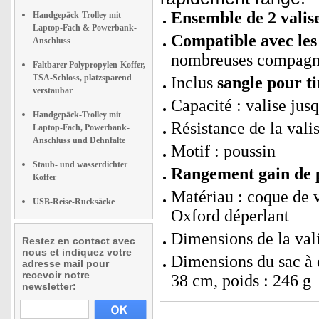
Ensemble de 2 valise
Handgepäck-Trolley mit
Laptop-Fach & Powerbank-
Compatible avec les
Anschluss
nombreuses compagni
Faltbarer Polypropylen-Koffer,
TSA-Schloss, platzsparend
Inclus
sangle pour tir
verstaubar
Capacité : valise jusq
Handgepäck-Trolley mit
Résistance de la valis
Laptop-Fach, Powerbank-
Anschluss und Dehnfalte
Motif : poussin
Staub- und wasserdichter
Rangement gain de p
Koffer
Matériau : coque de v
USB-Reise-Rucksäcke
Oxford déperlant
Dimensions de la vali
Restez en contact avec
nous et indiquez votre
Dimensions du sac à d
adresse mail pour
recevoir notre
38 cm, poids : 246 g
newsletter: