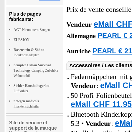
Prix de vente conseill
Plus de pages
fabricants:
eMall CHF
Vendeur
AGT
Nietmuttern Zangen
PEARL € 2
Allemagne
ELESION
PEARL € 21
Rosenstein & Söhne
Autriche
Induktionsadapter
Accessoires / Les client
Semptec Urban Survival
Technology
Camping Zubehöre
Federmäppchen mit gr
Wohnmobil
eMall C
Vendeur
:
Sichler Haushaltsgeräte
Luftkühler
50 Profi-Folienbeute
newgen medicals
eMall CHF 11.95
Insektenstichheiler
Bluetooth Kinderkop
eMal
5.3 •
Vendeur
:
Site de service et
support de la marque