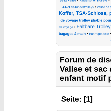
•
•
petite valise
Kinderkoffer Trolleys
•
4-Rollen-Kindertrolleys
valise de 
Koffer, TSA-Schloss, 
de voyage trolley pliable po
Faltbare Trolle
•
de voyage
•
bagages à main
Boardgepäcke
Forum de dis
Valise et sac
enfant motif 
Seite: [1]