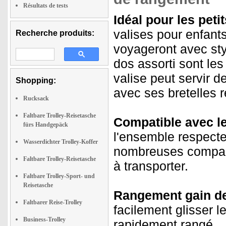
Résultats de tests
Idéal pour les peti
valises pour enfant
Recherche produits:
voyageront avec styl
dos assorti sont l
valise peut servir d
Shopping:
avec ses bretelles r
Rucksack
Faltbare Trolley-Reisetasche
Compatible avec l
fürs Handgepäck
l'ensemble respect
Wasserdichter Trolley-Koffer
nombreuses compagn
Faltbare Trolley-Reisetasche
à transporter.
Faltbare Trolley-Sport- und
Reisetasche
Rangement gain de
Faltbarer Reise-Trolley
facilement glisser le
Business-Trolley
rapidement rangé.