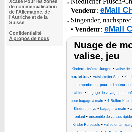
Niedlicher Plüsch-Chi
Xcase Pour les zones
de commercialisation
eMall C
Vendeur
:
de l'Allemagne, de
l'Autriche et de la
Singender, nachsprec
Suisse
eMall 
•
Vendeur
:
Confidentialité
A propos de nous
Nuage de mot
valise, jeu
•
Kinderrucksäcke Jungen
valise de 
•
•
roulettes
Aufsitzkoffer Sets
Kind
compartiment pour ordinateur por
•
cabine
bagage de voyage pour enf
•
pour bagage à main
4-Rollen-Kabin
•
•
Kindertrolleys
bagages à main
a
•
enfant
ensemble de valises rigid
•
Kinder Reisesets
valise enfant gar