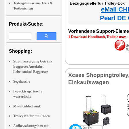
Bezugsquelle für
Trolley-Box
Testergebnisse aus Tests &
eMall CH
Testberichten
Pearl DE 
Produkt-Suche:
Vorhandene Support-Eleme
1 Download Handbuch, Treiber usw.
S
B
Shopping:
Stromversorgung Getränk
Baggersee Autofahrt
Lebensmittel Baggersee
Xcase Shoppingtrolley,
Einkaufswagen
Segeltasche
Fepäckträgertasche
G
wasserdicht
z
Mini-Kühlschrank
Trolley Koffer mit Rollen
Aufbewahrungsbox mit