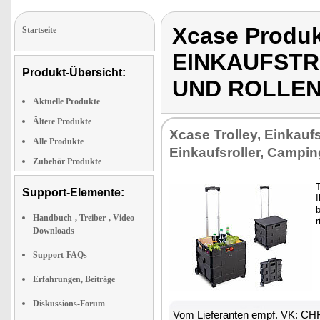
Xcase Prod
Startseite
EINKAUFSTR
Produkt-Übersicht:
UND ROLLE
Aktuelle Produkte
Ältere Produkte
Xcase Trolley, Einkauf
Alle Produkte
Einkaufsroller, Campin
Zubehör Produkte
T
Support-Elemente:
I
Handbuch-, Treiber-, Video-
Downloads
Support-FAQs
Erfahrungen, Beiträge
Diskussions-Forum
Vom Lieferanten empf. VK: CH