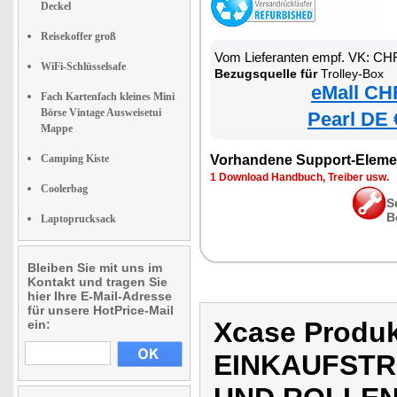
Deckel
Reisekoffer groß
Vom Lieferanten empf. VK: CH
WiFi-Schlüsselsafe
Bezugsquelle für
Trolley-Box
eMall CH
Fach Kartenfach kleines Mini
Börse Vintage Ausweisetui
Pearl DE 
Mappe
Camping Kiste
Vorhandene Support-Eleme
1 Download Handbuch, Treiber usw.
Coolerbag
S
B
Laptoprucksack
Bleiben Sie mit uns im
Kontakt und tragen Sie
hier Ihre E-Mail-Adresse
für unsere HotPrice-Mail
Xcase Prod
ein:
EINKAUFSTR