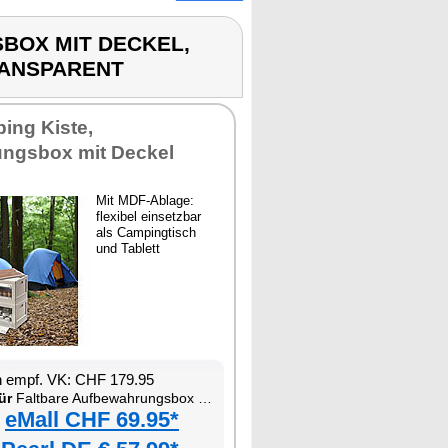
BOX MIT DECKEL,
RANSPARENT
ing Kiste,
ngsbox mit Deckel
Mit MDF-Ablage:
flexibel einsetzbar
als Campingtisch
und Tablett
n empf. VK: CHF 179.95
ür
Faltbare Aufbewahrungsbox mit Deckel, MDF-Ablage und seitlichen Klappen, transparent
eMall CHF 69.95*