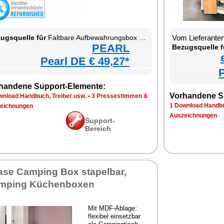
ugsquelle für
Faltbare Aufbewahrungsbox mit Deckel, MDF-Ablage und seitlichen Klappen, transparent
Vom Lieferante
PEARL
Bezugsquelle f
Pearl DE € 49,27*
P
handene Support-Elemente:
Vorhandene S
wnload Handbuch, Treiber usw.
•
3 Pressestimmen &
1 Download Handbu
eichnungen
Auszeichnungen
Support-
Bereich
ase Camping Box stapelbar,
mping Küchenboxen
Mit MDF-Ablage:
flexibel einsetzbar