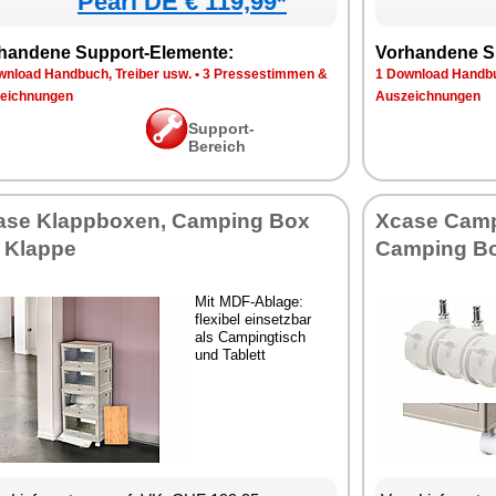
Pearl DE € 119,99*
handene Support-Elemente:
Vorhandene S
wnload Handbuch, Treiber usw.
•
3 Pressestimmen &
1 Download Handbu
eichnungen
Auszeichnungen
Support-
Bereich
ase Klappboxen, Camping Box
Xcase Camp
t Klappe
Camping Box
Mit MDF-Ablage:
flexibel einsetzbar
als Campingtisch
und Tablett