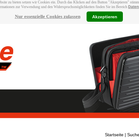
bsite zu bieten setzen wir Cookies ein. Durch das Klicken auf den Button "Akzeptieren" stim
ormationen zur Verwendung und den Widerspruchsmöglichkeiten finden Sie im Bereich
Daten
Nur essenzielle Cookies zulassen
Akzeptieren
Startseite
| Suche