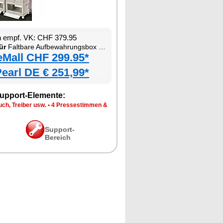
n empf. VK: CHF 379.95
ür
Faltbare Aufbewahrungsbox mit Deckel, MDF-Ablage und seitlichen Klappen, transparent
eMall CHF 299.95*
earl DE € 251,99*
upport-Elemente:
ch, Treiber usw.
•
4 Pressestimmen &
Support-
Bereich