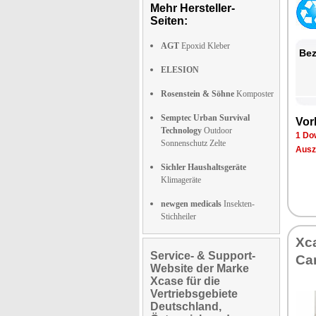
Mehr Hersteller-
Seiten:
AGT
Epoxid Kleber
Bez
ELESION
Rosenstein & Söhne
Komposter
Semptec Urban Survival
Vor
Technology
Outdoor
1 Do
Sonnenschutz Zelte
Ausz
Sichler Haushaltsgeräte
Klimageräte
newgen medicals
Insekten-
Stichheiler
Xc
Service- & Support-
Ca
Website der Marke
Xcase für die
Vertriebsgebiete
Deutschland,