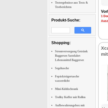
Testergebnisse aus Tests &
Testberichten
Vor
1 Do
Produkt-Suche:
Ausz
Shopping:
Xc
Stromversorgung Getränk
mi
Baggersee Autofahrt
Lebensmittel Baggersee
Segeltasche
Fepäckträgertasche
wasserdicht
Mini-Kühlschrank
Trolley Koffer mit Rollen
Aufbewahrungsbox mit