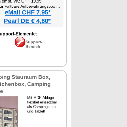
n empf. VK: CHF 19.95
ür
Faltbare Aufbewahrungsbox mit Deckel, MDF-Ablage und seitlichen Klappen, transparent
eMall CHF 7.95*
Pearl DE € 4,60*
upport-Elemente:
Support-
Bereich
ing Stauraum Box,
üchenbox, Camping
ge
Mit MDF-Ablage:
flexibel einsetzbar
als Campingtisch
und Tablett