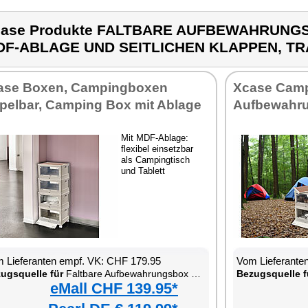
case Produkte FALTBARE AUFBEWAHRUNGS
DF-ABLAGE UND SEITLICHEN KLAPPEN, T
ase Boxen, Campingboxen
Xcase Camp
apelbar, Camping Box mit Ablage
Aufbewahru
Mit MDF-Ablage:
flexibel einsetzbar
als Campingtisch
und Tablett
 Lieferanten empf. VK: CHF 179.95
Vom Lieferante
ugsquelle für
Faltbare Aufbewahrungsbox mit Deckel, MDF-Ablage und seitlichen Klappen, transparent
Bezugsquelle f
eMall CHF 139.95*