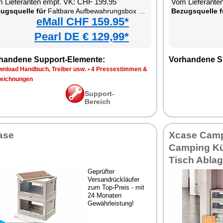
 Lieferanten empf. VK: CHF 199.95
Vom Lieferante
ugsquelle für
Faltbare Aufbewahrungsbox mit Deckel, MDF-Ablage und seitlichen Klappen, transparent
Bezugsquelle f
eMall CHF 159.95*
Pearl DE € 129,99*
handene Support-Elemente:
Vorhandene S
wnload Handbuch, Treiber usw.
•
4 Pressestimmen &
eichnungen
Support-
Bereich
ase
Xcase Camp
Camping K
Tisch Abla
Geprüfter
Versandrückläufer
zum Top-Preis - mit
24 Monaten
Gewährleistung!