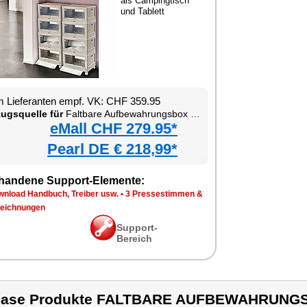
als Campingtisch
und Tablett
 Lieferanten empf. VK: CHF 359.95
ugsquelle für
Faltbare Aufbewahrungsbox mit Deckel, MDF-Ablage und seitlichen Klappen, transparent
eMall CHF 279.95*
Pearl DE € 218,99*
handene Support-Elemente:
wnload Handbuch, Treiber usw.
•
3 Pressestimmen &
eichnungen
Support-
Bereich
case Produkte FALTBARE AUFBEWAHRUNGS