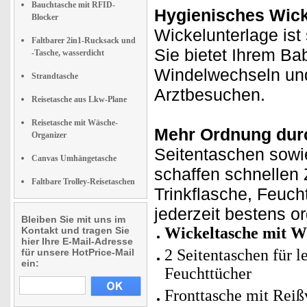
Bauchtasche mit RFID-
Hygienisches Wick
Blocker
Wickelunterlage ist
Faltbarer 2in1-Rucksack und
Sie bietet Ihrem Ba
-Tasche, wasserdicht
Windelwechseln und
Strandtasche
Arztbesuchen.
Reisetasche aus Lkw-Plane
Reisetasche mit Wäsche-
Mehr Ordnung durc
Organizer
Seitentaschen sowi
Canvas Umhängetasche
schaffen schnellen 
Faltbare Trolley-Reisetaschen
Trinkflasche, Feuch
jederzeit bestens o
Bleiben Sie mit uns im
Wickeltasche mit W
Kontakt und tragen Sie
hier Ihre E-Mail-Adresse
2 Seitentaschen für l
für unsere HotPrice-Mail
ein:
Feuchttücher
Fronttasche mit Reiß