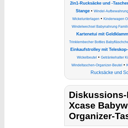
2in1-Rucksäcke und -Tasche
•
Stange
Windel-Aufbewahrun
•
Wickelunterlagen
Kinderwagen Or
Windelwechsel Babynahrung Famil
Kartenetui mit Geldklamm
Trinklernbecher Bottles Babyfläschch
Einkaufstrolley mit Teleskop-
•
Wickelbeutel
Getränkehalter K
•
Windeltaschen-Organizer-Beutel
Rucksäcke und Sc
Diskussions
Xcase Babywi
Organizer-Ta