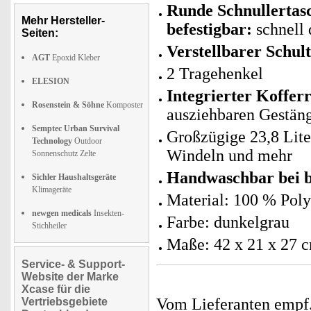
Runde
Schnullertas
Mehr Hersteller-
befestigbar:
schnell 
Seiten:
Verstellbarer Schul
AGT
Epoxid Kleber
2 Tragehenkel
ELESION
Integrierter Koffer
Rosenstein & Söhne
Komposter
ausziehbaren Gestäng
Semptec Urban Survival
Großzügige 23,8 Lite
Technology
Outdoor
Windeln und mehr
Sonnenschutz Zelte
Handwaschbar bei b
Sichler Haushaltsgeräte
Klimageräte
Material: 100 % Poly
newgen medicals
Insekten-
Farbe: dunkelgrau
Stichheiler
Maße: 42 x 21 x 27 
Service- & Support-
Website der Marke
Xcase für die
Vom Lieferanten emp
Vertriebsgebiete