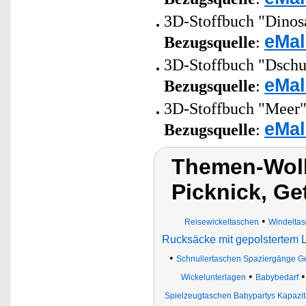
3D-Stoffbuch "Dinosau
eMal
Bezugsquelle
:
3D-Stoffbuch "Dschun
eMal
Bezugsquelle
:
3D-Stoffbuch "Meer" 
eMal
Bezugsquelle
:
Themen-Wol
Picknick, Ge
•
Reisewickeltaschen
Windelta
Rucksäcke mit gepolstertem 
•
Schnullertaschen Spaziergänge 
•
Wickelunterlagen
Babybedarf
Spielzeugtaschen Babypartys Kapazit