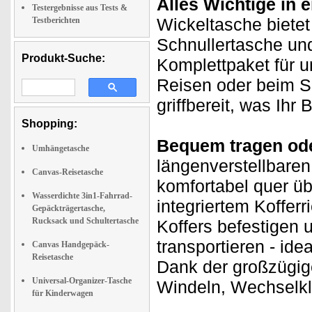
Alles Wichtige in 
Testergebnisse aus Tests &
Wickeltasche bietet
Testberichten
Schnullertasche un
Produkt-Suche:
Komplettpaket für 
Reisen oder beim S
griffbereit, was Ihr
Shopping:
Bequem tragen ode
Umhängetasche
längenverstellbaren
Canvas-Reisetasche
komfortabel quer üb
Wasserdichte 3in1-Fahrrad-
integriertem Koffe
Gepäckträgertasche,
Rucksack und Schultertasche
Koffers befestigen 
transportieren - id
Canvas Handgepäck-
Reisetasche
Dank der großzügige
Universal-Organizer-Tasche
Windeln, Wechselkl
für Kinderwagen