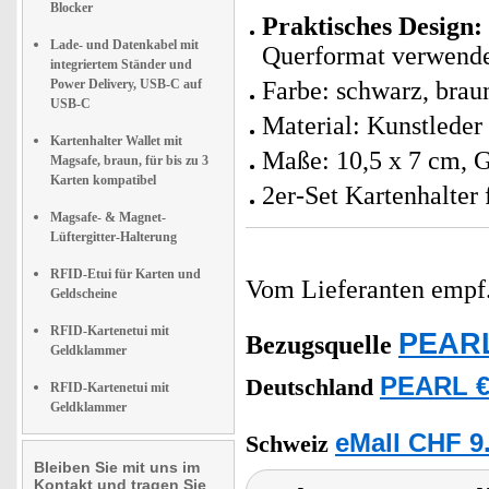
Blocker
Praktisches Design:
Lade- und Datenkabel mit
Querformat verwend
integriertem Ständer und
Power Delivery, USB-C auf
Farbe: schwarz, brau
USB-C
Material: Kunstleder
Kartenhalter Wallet mit
Maße: 10,5 x 7 cm, G
Magsafe, braun, für bis zu 3
Karten kompatibel
2er-Set Kartenhalter 
Magsafe- & Magnet-
Lüftergitter-Halterung
RFID-Etui für Karten und
Vom Lieferanten emp
Geldscheine
RFID-Kartenetui mit
PEARL
Bezugsquelle
Geldklammer
PEARL €
Deutschland
RFID-Kartenetui mit
Geldklammer
eMall CHF 9
Schweiz
Bleiben Sie mit uns im
Kontakt und tragen Sie