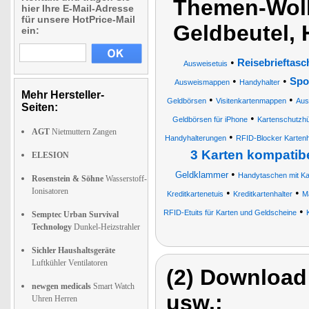
Themen-Wolk
hier Ihre E-Mail-Adresse
für unsere HotPrice-Mail
Geldbeutel, 
ein:
•
Reisebrieftasc
Ausweisetuis
•
•
Spo
Ausweismappen
Handyhalter
Mehr Hersteller-
•
•
Geldbörsen
Visitenkartenmappen
Aus
Seiten:
•
Geldbörsen für iPhone
Kartenschutzhü
AGT
Nietmuttern Zangen
•
Handyhalterungen
RFID-Blocker Kartenh
3 Karten kompatib
ELESION
•
Geldklammer
Handytaschen mit Ka
Rosenstein & Söhne
Wasserstoff-
Ionisatoren
•
•
Kreditkartenetuis
Kreditkartenhalter
M
•
RFID-Etuits für Karten und Geldscheine
Semptec Urban Survival
Technology
Dunkel-Heizstrahler
Sichler Haushaltsgeräte
Luftkühler Ventilatoren
(2) Download
newgen medicals
Smart Watch
usw.:
Uhren Herren