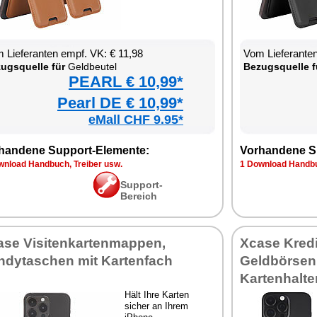
 Lieferanten empf. VK: € 11,98
Vom Lieferanten
ugsquelle für
Geldbeutel
Bezugsquelle f
PEARL € 10,99*
Pearl DE € 10,99*
eMall CHF 9.95*
handene Support-Elemente:
Vorhandene S
wnload Handbuch, Treiber usw.
1 Download Handbu
Support-
Bereich
ase Visitenkartenmappen,
Xcase Kredi
ndytaschen mit Kartenfach
Geldbörsen
Kartenhalte
Hält Ihre Karten
sicher an Ihrem