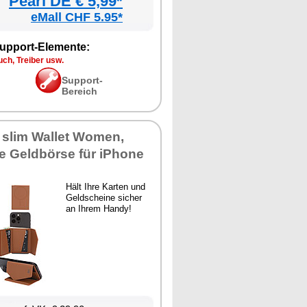
Pearl DE € 5,99*
eMall CHF 5.95*
upport-Elemente:
ch, Treiber usw.
Support-
Bereich
 slim Wallet Women,
e Geldbörse für iPhone
Hält Ihre Karten und
Geldscheine sicher
an Ihrem Handy!