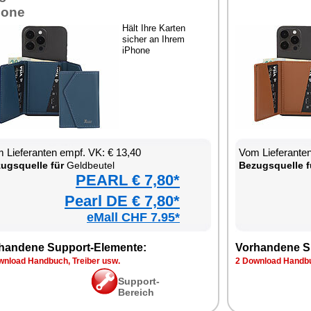
hone
Hält Ihre Karten
sicher an Ihrem
iPhone
 Lieferanten empf. VK: € 13,40
Vom Lieferanten
ugsquelle für
Geldbeutel
Bezugsquelle f
PEARL € 7,80*
Pearl DE € 7,80*
eMall CHF 7.95*
handene Support-Elemente:
Vorhandene S
wnload Handbuch, Treiber usw.
2 Download Handbu
Support-
Bereich