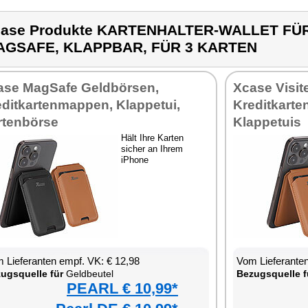
ase Produkte KARTENHALTER-WALLET FÜR
AGSAFE, KLAPPBAR, FÜR 3 KARTEN
ase MagSafe Geldbörsen,
Xcase Visit
editkartenmappen, Klappetui,
Kreditkarte
rtenbörse
Klappetuis
Hält Ihre Karten
sicher an Ihrem
iPhone
 Lieferanten empf. VK: € 12,98
Vom Lieferanten
ugsquelle für
Geldbeutel
Bezugsquelle f
PEARL € 10,99*