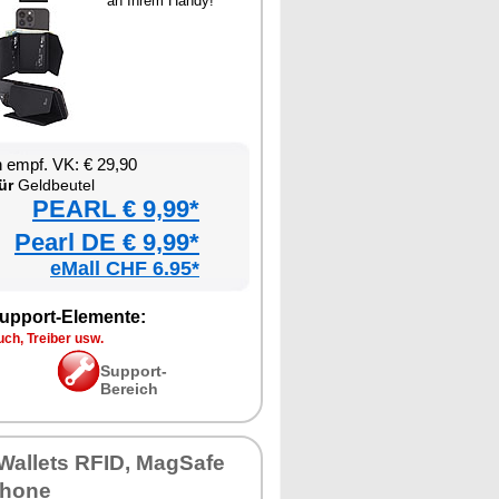
an Ihrem Handy!
 empf. VK: € 29,90
ür
Geldbeutel
PEARL € 9,99*
Pearl DE € 9,99*
eMall CHF 6.95*
upport-Elemente:
ch, Treiber usw.
Support-
Bereich
Wallets RFID, MagSafe
iPhone