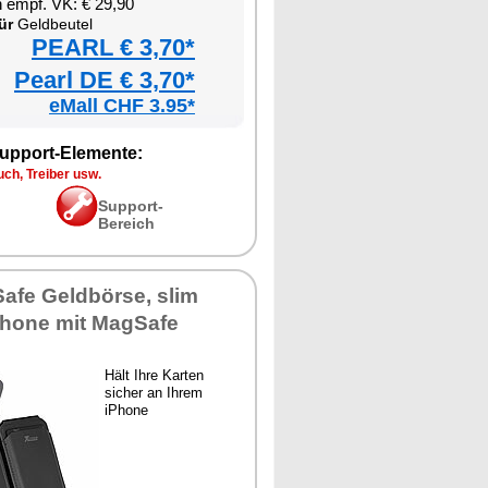
 empf. VK: € 29,90
ür
Geldbeutel
PEARL € 3,70*
Pearl DE € 3,70*
eMall CHF 3.95*
upport-Elemente:
ch, Treiber usw.
Support-
Bereich
afe Geldbörse, slim
iPhone mit MagSafe
Hält Ihre Karten
sicher an Ihrem
iPhone