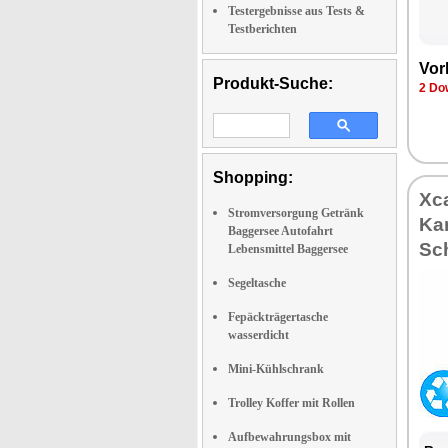
Testergebnisse aus Tests &
Testberichten
Vor
Produkt-Suche:
2 Do
Shopping:
Xc
Stromversorgung Getränk
Kar
Baggersee Autofahrt
Sc
Lebensmittel Baggersee
Segeltasche
Fepäckträgertasche
wasserdicht
Mini-Kühlschrank
Trolley Koffer mit Rollen
Aufbewahrungsbox mit