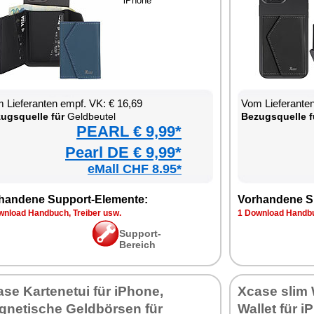
iPhone
 Lieferanten empf. VK: € 16,69
Vom Lieferanten
ugsquelle für
Geldbeutel
Bezugsquelle f
PEARL € 9,99*
Pearl DE € 9,99*
eMall CHF 8.95*
handene Support-Elemente:
Vorhandene S
wnload Handbuch, Treiber usw.
1 Download Handbu
Support-
Bereich
se Kartenetui für iPhone,
Xcase slim 
gnetische Geldbörsen für
Wallet für 