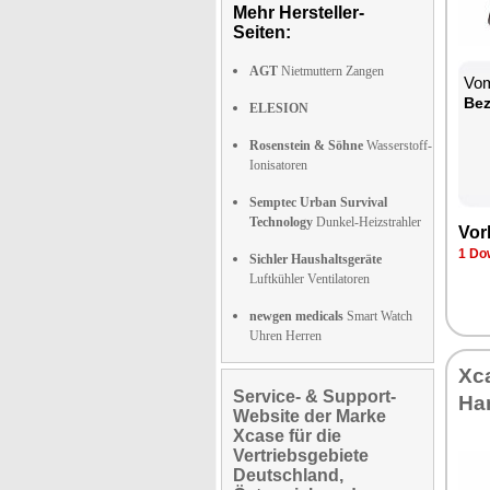
Mehr Hersteller-
Seiten:
AGT
Nietmuttern Zangen
Vom
Bez
ELESION
Rosenstein & Söhne
Wasserstoff-
Ionisatoren
Semptec Urban Survival
Technology
Dunkel-Heizstrahler
Vor
1 Do
Sichler Haushaltsgeräte
Luftkühler Ventilatoren
newgen medicals
Smart Watch
Uhren Herren
Xc
Service- & Support-
Ha
Website der Marke
Xcase für die
Vertriebsgebiete
Deutschland,