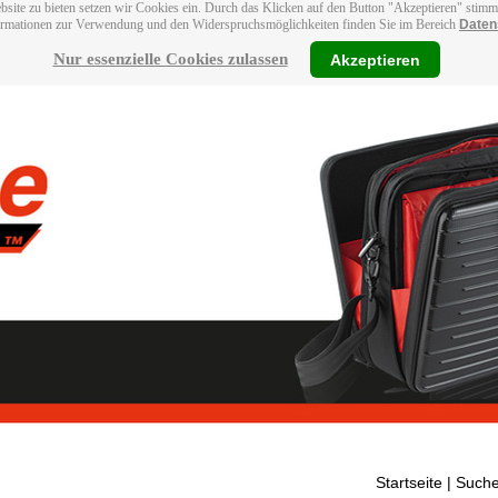
bsite zu bieten setzen wir Cookies ein. Durch das Klicken auf den Button "Akzeptieren" stim
ormationen zur Verwendung und den Widerspruchsmöglichkeiten finden Sie im Bereich
Daten
Nur essenzielle Cookies zulassen
Akzeptieren
Startseite
| Suche