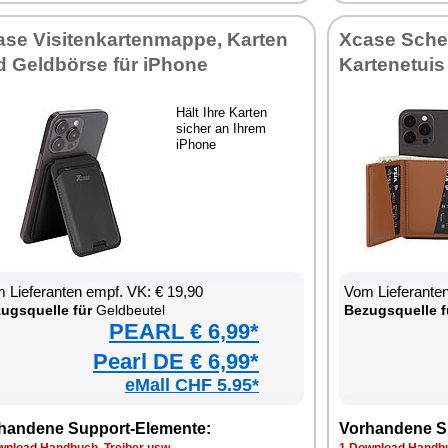
ase Visitenkartenmappe, Karten
Xcase Sche
d Geldbörse für iPhone
Kartenetuis
Hält Ihre Karten
sicher an Ihrem
iPhone
 Lieferanten empf. VK: € 19,90
Vom Lieferanten
ugsquelle für
Geldbeutel
Bezugsquelle f
PEARL € 6,99*
Pearl DE € 6,99*
eMall CHF 5.95*
handene Support-Elemente:
Vorhandene S