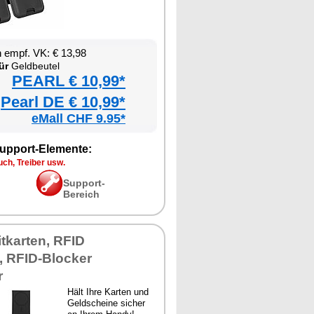
 empf. VK: € 13,98
ür
Geldbeutel
PEARL € 10,99*
Pearl DE € 10,99*
eMall CHF 9.95*
upport-Elemente:
ch, Treiber usw.
Support-
Bereich
tkarten, RFID
, RFID-Blocker
r
Hält Ihre Karten und
Geldscheine sicher