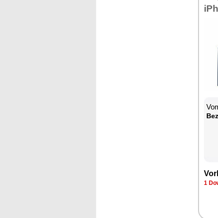
iP
Vom
Bez
Vor
1 Do