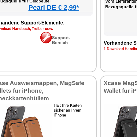
ugsquelle für
Geldbeutel
Vom Lieferanten
Pearl DE € 2,99*
Bezugsquelle f
handene Support-Elemente:
wnload Handbuch, Treiber usw.
Support-
Bereich
Vorhandene S
1 Download Handbu
ase Ausweismappen, MagSafe
Xcase MagS
lets für iPhone,
Wallet für 
heckkartenhüllem
Hält Ihre Karten
sicher an Ihrem
iPhone