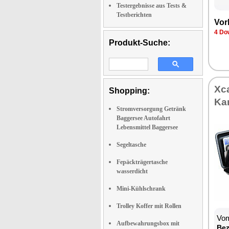
Testergebnisse aus Tests &
Testberichten
Vor
4 Do
Produkt-Suche:
Xc
Shopping:
Ka
Stromversorgung Getränk
Baggersee Autofahrt
Lebensmittel Baggersee
Segeltasche
Fepäckträgertasche
wasserdicht
Mini-Kühlschrank
Trolley Koffer mit Rollen
Vom
Aufbewahrungsbox mit
Bez