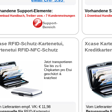
eMall CHF 5.95*
handene Support-Elemente:
Vorhandene S
wnload Handbuch, Treiber usw.
•
7 Kundenmeinungen
1 Download Handbu
Support-
Bereich
ase RFID-Schutz-Kartenetui,
Xcase Karte
rtenetui RFID-NFC-Schutz
Kreditkarte
Jetzt transportieren
Sie bis zu 6
Chipkarten pro Etui
geschützt &
kratzfest
 Lieferanten empf. VK: € 11,98
Vom Lieferanten
ugsquelle für
RFID-Kartenetui
Bezugsquelle f