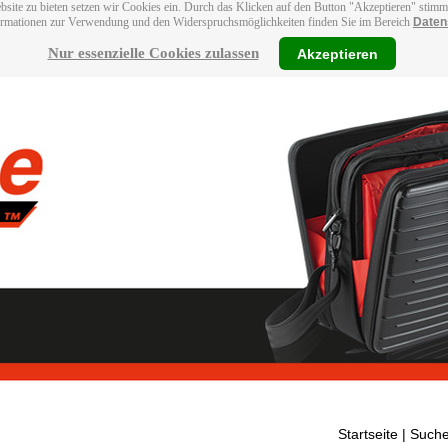
bsite zu bieten setzen wir Cookies ein. Durch das Klicken auf den Button "Akzeptieren" stim
ormationen zur Verwendung und den Widerspruchsmöglichkeiten finden Sie im Bereich
Daten
Nur essenzielle Cookies zulassen
Akzeptieren
Startseite
| Suche