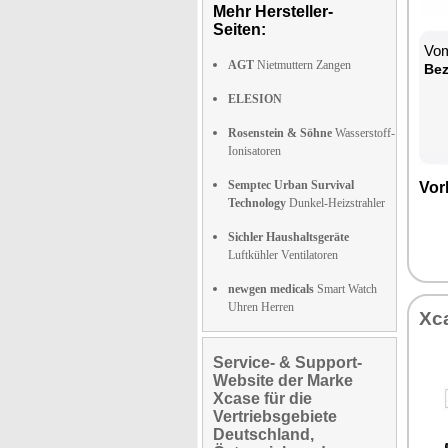
Mehr Hersteller-
Seiten:
Vom
AGT
Nietmuttern Zangen
Bez
ELESION
Rosenstein & Söhne
Wasserstoff-
Ionisatoren
Semptec Urban Survival
Vor
Technology
Dunkel-Heizstrahler
Sichler Haushaltsgeräte
Luftkühler Ventilatoren
newgen medicals
Smart Watch
Uhren Herren
Xc
Service- & Support-
Website der Marke
Xcase für die
Vertriebsgebiete
Deutschland,