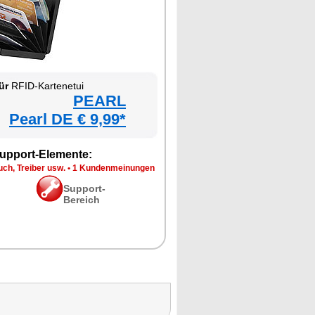
ür
RFID-Kartenetui
PEARL
Pearl DE € 9,99*
upport-Elemente:
ch, Treiber usw.
•
1 Kundenmeinungen
Support-
Bereich