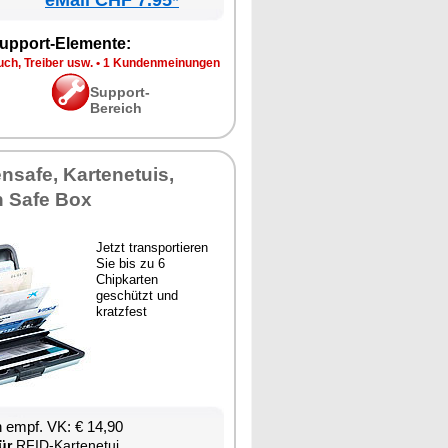
eMall CHF 7.95*
upport-Elemente:
ch, Treiber usw.
•
1 Kundenmeinungen
Support-
Bereich
nsafe, Kartenetuis,
n Safe Box
Jetzt transportieren
Sie bis zu 6
Chipkarten
geschützt und
kratzfest
 empf. VK: € 14,90
ür
RFID-Kartenetui