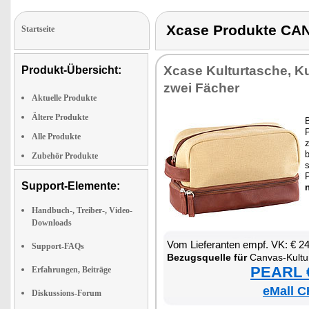
Xcase Produkte C
Startseite
Xca­se Kul­tur­ta­sche, Kul
Produkt-Übersicht:
zwei Fä­cher
Aktuelle Produkte
Ältere Produkte
B
P
Alle Produkte
b
Zubehör Produkte
s
Support-Elemente:
n
Handbuch-, Treiber-, Video-
Downloads
Vom Lie­fe­ran­ten empf. VK: € 2
Support-FAQs
Be­zugs­quel­le für
Can­vas-Kul­tur
PEARL €
Erfahrungen, Beiträge
eMall C
Diskussions-Forum