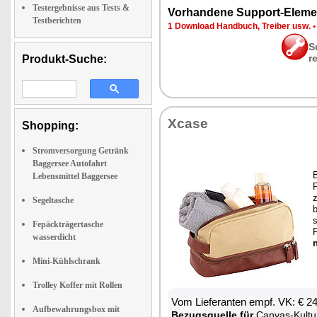
Testergebnisse aus Tests &
Vor­han­de­ne Sup­port-Ele­me
Testberichten
1 Down­load Hand­buch, Trei­ber usw.
S
r
Produkt-Suche:
Xca­se
Shopping:
Stromversorgung Getränk
Baggersee Autofahrt
B
Lebensmittel Baggersee
P
Segeltasche
b
s
Fepäckträgertasche
wasserdicht
n
Mini-Kühlschrank
Trolley Koffer mit Rollen
Vom Lie­fe­ran­ten empf. VK: € 2
Aufbewahrungsbox mit
Be­zugs­quel­le für
Can­vas-Kul­tur