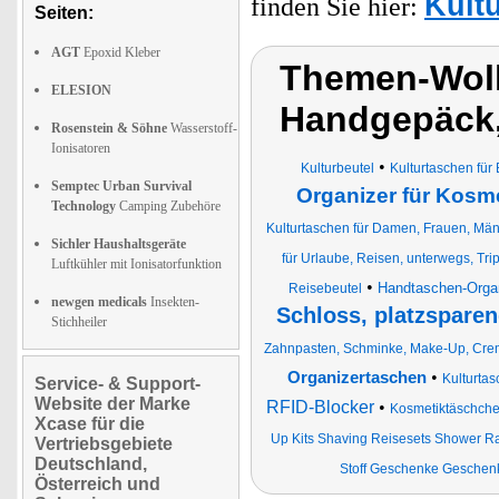
Kult
finden Sie hier:
Seiten:
AGT
Epoxid Kleber
Themen-Wolk
ELESION
Handgepäck,
Rosenstein & Söhne
Wasserstoff-
Ionisatoren
•
Kulturbeutel
Kulturtaschen für
Semptec Urban Survival
Organizer für Kosm
Technology
Camping Zubehöre
Kulturtaschen für Damen, Frauen, Män
Sichler Haushaltsgeräte
für Urlaube, Reisen, unterwegs, Tr
Luftkühler mit Ionisatorfunktion
•
Handtaschen-Organ
Reisebeutel
newgen medicals
Insekten-
Schloss, platzsparen
Stichheiler
Zahnpasten, Schminke, Make-Up, Cre
•
Organizertaschen
Kulturta
Service- & Support-
Website der Marke
RFID-Blocker
•
Kosmetiktäschch
Xcase für die
Up Kits Shaving Reisesets Shower R
Vertriebsgebiete
Deutschland,
Stoff Geschenke Geschen
Österreich und