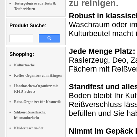
zu reinigen
.
Testergebnisse aus Tests &
Testberichten
Robust in klassis
Waschraum oder im 
Produkt-Suche:
Kulturbeutel macht ü
Jede Menge Platz:
Shopping:
Rasierzeug, Deo, Z
Kulturtasche
Fächern mit Reißver
Koffer-Organizer zum Hängen
Standfest und alles
Handtaschen-Organizer mit
RFID-Schutz
Boden bleibt Ihr Ku
Reise-Organizer für Kosmetik
Reißverschluss lässt
befüllen und Sie hab
Silikon-Reiseflasche,
lebensmittelecht
Kleidertaschen-Set
Nimmt im Gepäck 