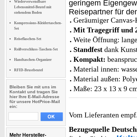
geringem
Eigengewic
Wiederverwendbare
Lebensmittel-Beutel mit
Reisepartner für de
stehendem Boden
Geräumiger Canvas-K
Kompressions-Kleidertaschen-
Mit Tragegriff und 
Set
Weite Öffnung: lange
Reiseflaschen-Set
Standfest
dank Kunstl
Reißverschluss-Taschen-Set
Kompakt:
beanspruc
Handtaschen-Organizer
Material innen: was
RFID-Brustbeutel
Material außen: Polye
Bleiben Sie mit uns im
Maße: 23 x 13 x 9 cm
Kontakt und tragen Sie
hier Ihre E-Mail-Adresse
für unsere HotPrice-Mail
ein:
Vom Lieferanten emp
Bezugsquelle
Deutsch
Mehr Hersteller-