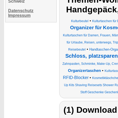
Schweiz
Handgepäck,
Datenschutz
Impressum
•
Kulturbeutel
Kulturtaschen für
Organizer für Kosm
Kulturtaschen für Damen, Frauen, Män
für Urlaube, Reisen, unterwegs, Tr
•
Handtaschen-Organ
Reisebeutel
Schloss, platzsparen
Zahnpasten, Schminke, Make-Up, Cre
•
Organizertaschen
Kulturta
RFID-Blocker
•
Kosmetiktäschch
Up Kits Shaving Reisesets Shower R
Stoff Geschenke Geschen
(1) Download