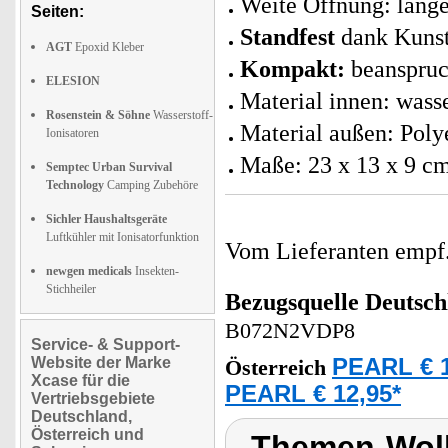
Weite Öffnung: lange
Seiten:
Standfest
dank Kunstl
AGT
Epoxid Kleber
Kompakt:
beanspruc
ELESION
Material innen: was
Rosenstein & Söhne
Wasserstoff-
Material außen: Polye
Ionisatoren
Maße: 23 x 13 x 9 cm
Semptec Urban Survival
Technology
Camping Zubehöre
Sichler Haushaltsgeräte
Luftkühler mit Ionisatorfunktion
Vom Lieferanten emp
newgen medicals
Insekten-
Stichheiler
Bezugsquelle
Deutsch
B072N2VDP8
Service- & Support-
Website der Marke
PEARL € 1
Österreich
Xcase für die
PEARL € 12,95*
Vertriebsgebiete
Deutschland,
Österreich und
Themen-Wol