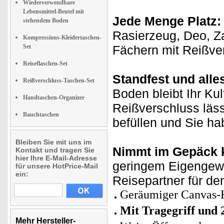
Wiederverwendbare
Lebensmittel-Beutel mit
Jede Menge Platz:
stehendem Boden
Rasierzeug, Deo, Z
Kompressions-Kleidertaschen-
Set
Fächern mit Reißver
Reiseflaschen-Set
Standfest und alles
Reißverschluss-Taschen-Set
Boden bleibt Ihr Ku
Handtaschen-Organizer
Reißverschluss lässt
Bauchtaschen
befüllen und Sie hab
Bleiben Sie mit uns im
Nimmt im Gepäck 
Kontakt und tragen Sie
hier Ihre E-Mail-Adresse
geringem
Eigengewic
für unsere HotPrice-Mail
ein:
Reisepartner für de
Geräumiger Canvas-K
Mit Tragegriff und 
Mehr Hersteller-