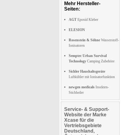
Mehr Hersteller-
Seiten:
AGT
Epoxid Kleber
ELESION
Rosenstein & Söhne
Wasserstoff-
Ionisatoren
Semptec Urban Survival
Technology
Camping Zubehöre
Sichler Haushaltsgeräte
Luftkühler mit Ionisatorfunktion
newgen medicals
Insekten-
Stichheiler
Service- & Support-
Website der Marke
Xcase für die
Vertriebsgebiete
Deutschland,