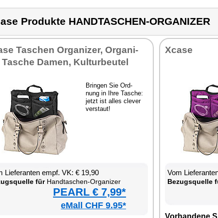
case Produkte HANDTASCHEN-ORGANIZER
­se Ta­schen Or­ga­ni­zer, Or­ga­ni­
Xca­se
 Ta­sche Da­men, Kul­tur­beu­tel
Brin­gen Sie Ord­
nung in Ih­re Ta­sche:
jetzt ist al­les cle­ver
ver­staut!
 Lie­fe­ran­ten empf. VK: € 19,90
Vom Lie­fe­ran­t
zugs­quel­le für
Hand­ta­schen-Or­ga­ni­zer
Be­zugs­quel­le f
PEARL € 7,99*
eMall CHF 9.95*
Vor­han­de­ne S