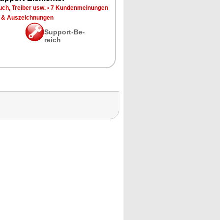
ch, Trei­ber usw.
•
7 Kun­den­mei­nun­gen
 & Aus­zeich­nun­gen
Sup­port-Be­
reich