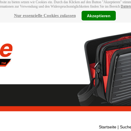
bsite zu bieten setzen wir Cookies ein. Durch das Klicken auf den Button "Akzeptieren" stim
ormationen zur Verwendung und den Widerspruchsmöglichkeiten finden Sie im Bereich
Daten
Nur essenzielle Cookies zulassen
Akzeptieren
Startseite
| Suche