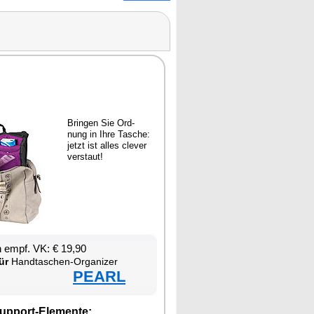
Brin­gen Sie Ord­
nung in Ih­re Ta­sche:
jetzt ist al­les cle­ver
ver­staut!
en empf. VK: € 19,90
ür
Hand­ta­schen-Or­ga­ni­zer
PEARL
up­port-Ele­men­te: