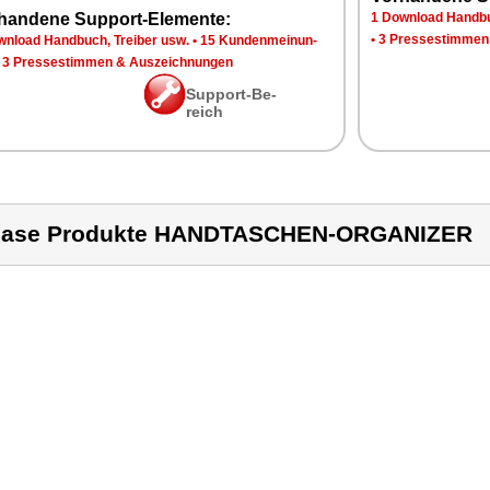
han­de­ne Sup­port-Ele­men­te:
1 Down­load Hand­bu
•
3 Pres­se­stim­men
n­load Hand­buch, Trei­ber usw.
•
15 Kun­den­mei­nun­
•
3 Pres­se­stim­men & Aus­zeich­nun­gen
Sup­port-Be­
reich
case Produkte HANDTASCHEN-ORGANIZER