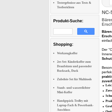
Testergebnisse aus Tests &
Testberichten
NC-
Bäre
Produkt-Suche:
Ersch
Bären
Ersch
einfac
Shopping:
Der "O
Werkzeugkoffer
Innere
Schut
2er-Set: Kinderkoffer zum
Draufsitzen und passender
Besond
Rucksack, Duck
perfek
prakt
Zubehör-Set für Multitools
zuverl
Leic
Staub- und wasserdichter
Zuve
Mini-Koffer
Schu
Handgepäck-Trolley mit
Prak
Laptop-Fach & Powerbank-
Groß
Anschluss
Opti