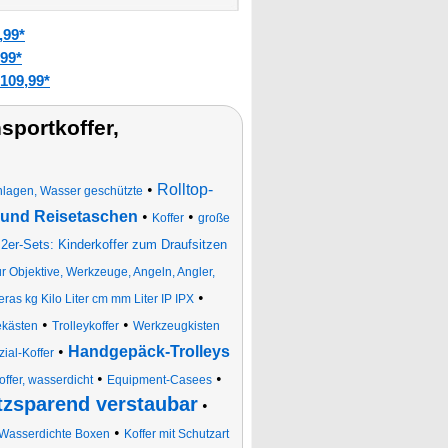
,99*
99*
109,99*
portkoffer,
•
Rolltop-
inlagen, Wasser geschützte
- und Reisetaschen
•
•
Koffer
große
•
2er-Sets: Kinderkoffer zum Draufsitzen
ür Objektive, Werkzeuge, Angeln, Angler,
•
as kg Kilo Liter cm mm Liter IP IPX
•
•
ekästen
Trolleykoffer
Werkzeugkisten
•
Handgepäck-Trolleys
ial-Koffer
•
•
offer, wasserdicht
Equipment-Casees
atzsparend verstaubar
•
•
Wasserdichte Boxen
Koffer mit Schutzart