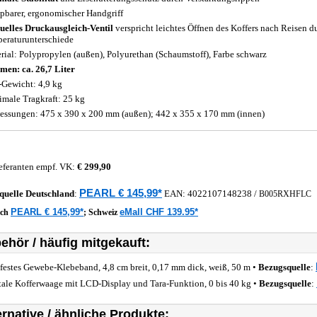
pbarer, ergonomischer Handgriff
elles Druckausgleich-Ventil
verspricht leichtes Öffnen des Koffers nach Reisen 
eraturunterschiede
rial: Polypropylen (außen), Polyurethan (Schaumstoff), Farbe schwarz
men: ca. 26,7 Liter
-Gewicht: 4,9 kg
male Tragkraft: 25 kg
ssungen: 475 x 390 x 200 mm (außen); 442 x 355 x 170 mm (innen)
eferanten empf. VK:
€ 299,90
PEARL € 145,99*
quelle
Deutschland
:
EAN:
4022107148238
/
B005RXHFLC
PEARL € 145,99*
eMall CHF 139.95*
ich
;
Schweiz
ehör / häufig mitgekauft:
festes Gewebe-Klebeband, 4,8 cm breit, 0,17 mm dick, weiß, 50 m •
Bezugsquelle
:
tale Kofferwaage mit LCD-Display und Tara-Funktion, 0 bis 40 kg •
Bezugsquelle
:
ernative / ähnliche Produkte: