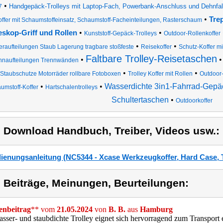
•
Handgepäck-Trolleys mit Laptop-Fach, Powerbank-Anschluss und Dehnfal
7
•
Tre
offer mit Schaumstoffeinsatz, Schaumstoff-Facheinteilungen, Rasterschaum
•
•
eskop-Griff und Rollen
Kunststoff-Gepäck-Trolleys
Outdoor-Rollenkoffer
•
•
eraufteilungen Staub Lagerung tragbare stoßfeste
Reisekoffer
Schutz-Koffer m
Faltbare Trolley-Reisetaschen
•
nnaufteilungen Trennwänden
•
•
Staubschutze Motorräder rollbare Fotoboxen
Trolley Koffer mit Rollen
Outdoor-
•
•
Wasserdichte 3in1-Fahrrad-Gepä
umstoff-Koffer
Hartschalentrolleys
Schultertaschen
•
Outdoorkoffer
) Download Handbuch, Treiber, Videos usw.:
ienungsanleitung (NC5344 - Xcase Werkzeugkoffer, Hard Case, T
) Beiträge, Meinungen, Beurteilungen:
nbeitrag
** vom
21.05.2024
von
B. B.
aus
Hamburg
sser- und staubdichte Trolley eignet sich hervorragend zum Transport 