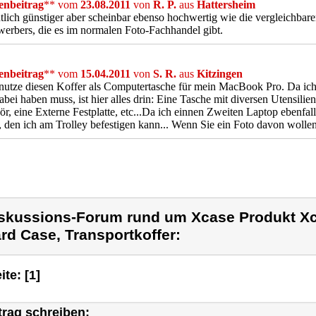
nbeitrag
** vom
23.08.2011
von
R. P.
aus
Hattersheim
lich günstiger aber scheinbar ebenso hochwertig wie die vergleichbare
erbers, die es im normalen Foto-Fachhandel gibt.
nbeitrag
** vom
15.04.2011
von
S. R.
aus
Kitzingen
nutze diesen Koffer als Computertasche für mein MacBook Pro. Da ich
dabei haben muss, ist hier alles drin: Eine Tasche mit diversen Utensi
r, eine Externe Festplatte, etc...Da ich einnen Zweiten Laptop ebenfal
 den ich am Trolley befestigen kann... Wenn Sie ein Foto davon wolle
skussions-Forum rund um Xcase Produkt Xc
rd Case, Transportkoffer:
ite: [1]
trag schreiben: