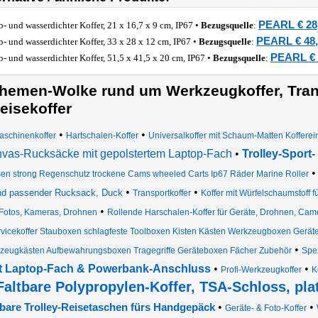
PEARL € 28
b- und wasserdichter Koffer, 21 x 16,7 x 9 cm, IP67 •
Bezugsquelle
:
PEARL € 48,
b- und wasserdichter Koffer, 33 x 28 x 12 cm, IP67 •
Bezugsquelle
:
PEARL € 
b- und wasserdichter Koffer, 51,5 x 41,5 x 20 cm, IP67 •
Bezugsquelle
:
hemen-Wolke rund um Werkzeugkoffer, Trans
eisekoffer
•
•
aschinenkoffer
Hartschalen-Koffer
Universalkoffer mit Schaum-Matten Koffere
vas-Rucksäcke mit gepolstertem Laptop-Fach
•
Trolley-Sport
en strong Regenschutz trockene Cams wheeled Carts Ip67 Räder Marine Roller
•
•
nd passender Rucksack, Duck
Transportkoffer
Koffer mit Würfelschaumstoff f
•
Fotos, Kameras, Drohnen
Rollende Harschalen-Koffer für Geräte, Drohnen, Camer
vicekoffer Stauboxen schlagfeste Toolboxen Kisten Kästen Werkzeugboxen Gerät
•
zeugkästen Aufbewahrungsboxen Tragegriffe Geräteboxen Fächer Zubehör
Spez
t Laptop-Fach & Powerbank-Anschluss
•
•
Profi-Werkzeugkoffer
K
Faltbare Polypropylen-Koffer, TSA-Schloss, pl
•
•
tbare Trolley-Reisetaschen fürs Handgepäck
Geräte- & Foto-Koffer