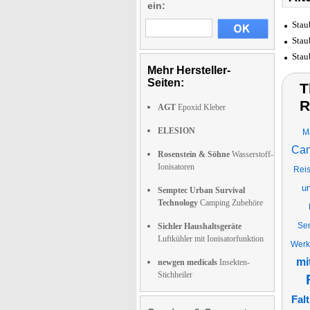
ein:
Stau
Stau
Stau
Mehr Hersteller-
Seiten:
T
R
AGT
Epoxid Kleber
ELESION
M
Can
Rosenstein & Söhne
Wasserstoff-
Ionisatoren
Reis
u
Semptec Urban Survival
Technology
Camping Zubehöre
Ser
Sichler Haushaltsgeräte
Luftkühler mit Ionisatorfunktion
Werk
mi
newgen medicals
Insekten-
Stichheiler
Fal