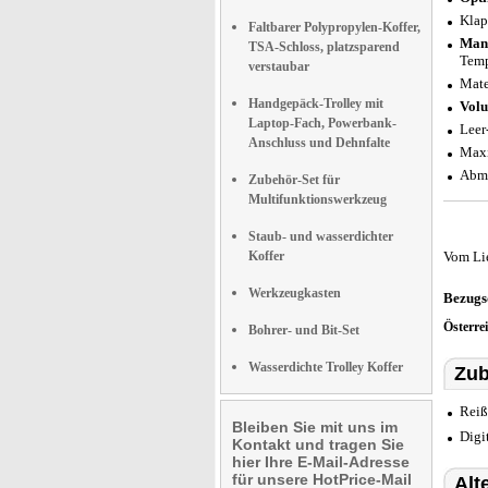
Klap
Faltbarer Polypropylen-Koffer,
Manu
TSA-Schloss, platzsparend
Temp
verstaubar
Mate
Handgepäck-Trolley mit
Volu
Laptop-Fach, Powerbank-
Leer
Anschluss und Dehnfalte
Maxi
Abme
Zubehör-Set für
Multifunktionswerkzeug
Staub- und wasserdichter
Koffer
Vom Li
Werkzeugkasten
Bezugs
Österre
Bohrer- und Bit-Set
Wasserdichte Trolley Koffer
Zub
Reiß
Bleiben Sie mit uns im
Digi
Kontakt und tragen Sie
hier Ihre E-Mail-Adresse
für unsere HotPrice-Mail
Alt