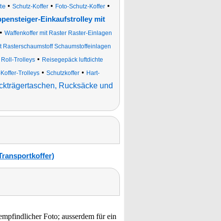
•
•
•
te
Schutz-Koffer
Foto-Schutz-Koffer
ppensteiger-Einkaufstrolley mit
•
Waffenkoffer mit Raster Raster-Einlagen
it Rasterschaumstoff Schaumstoffeinlagen
•
•
Roll-Trolleys
Reisegepäck luftdichte
•
•
Koffer-Trolleys
Schutzkoffer
Hart-
ckträgertaschen, Rucksäcke und
ransportkoffer)
empfindlicher Foto; ausserdem für ein