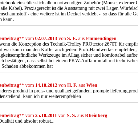
tebook einschliesslich allem notwendigen Zubehör (Mouse, externer 
lle Kabel). Praxisgerecht ist die Ausstattung mit zwei Lagen Würfels
schaumstoff - eine weitere ist im Deckel verklebt -, so dass für alle Ge
n kann.
nbeitrag
** vom
02.07.2013
von
S. E.
aus
Emmendingen
enn die Konzeption des Technik-Trolley PROtector 2670T für empfind
ht war kann man den Koffer auch jedem Profi-Handwerker empfehlen, 
igkeitsempfindliche Werkzeuge im Alltag sicher und komfortabel aufbe
ch bestätigen, dass selbst bei einem PKW-Auffahrunfall mit technischem
n Schaden abbekommen hat
nbeitrag
** vom
14.10.2012
von
H. F.
aus
Wien
nderes produkt in preis- und qualitaet gefunden. prompte lieferung,prod
denstellend- kann ich nur weiterempfehlen
nbeitrag
** vom
25.10.2011
von
S. S.
aus
Rheinberg
Qualität und absolut robust...