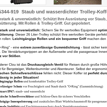
5344-919
Staub und wasserdichter Trolley-Koffe
nstark &
unverwüstlich:
Schützt
Ihre Ausrüstung vor Staub,
ütterung. Mit Rollen & Trolley-Griff.
Gut gepolstert.
stark und unverwüstlich:
Sichern Sie Ihr wertvolles Equipment
optim
ütterung
. Dieser 26 Liter-Trolley schützt Ihre wertvollen Geräte perfe
h rollen:
Leichtgängige Rollen und ein bequemer Griff
machen den T
-Ring" - eine
extrem zuverlässige Gummidichtung
- lässt sicher ke
. Die Verstärkungsrippen an der Außenseite und die passgenaue Inne
z vor Stößen
.
erer Clou ist das
Druckausgleich-Ventil
für Reisen durch große Höh
t für Bergsteiger, Weltenbummler und Abenteurer. Selbst der ergonomi
ischen Schnellverschlüsse
fehlen nicht: Dieser Koffer ist
perfekt du
ässig in jeder Situation!
htgängige Rollen
und komfortabler Trolley-Griff
rlässiger Schutz
vor Feuchtigkeit und Staub durch "O-Ring" (Gummidichtung)
tzart IP67:
staub- und wasserdicht
tische Schnellverschlüsse
und Schloss-Ösen für sicheres Verschließen
zügige Innenpolsterung
und zusätzliches Blatt Würfelschaumstoff für passgenaues
male Stabilität
und Erschütterungsschutz durch Verstärkungsrippen