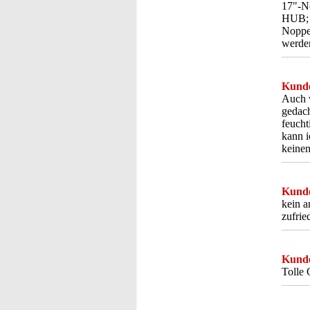
17"-No
HUB; a
Noppen
werde
Kunde
Auch w
gedac
feucht
kann i
keine
Kunde
kein a
zufrie
Kunde
Tolle 