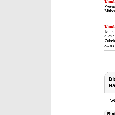
Kunde
Wesent
Mitbew
Kunde
Ich be
alles 
Zubehö
xCase,
Di
Ha
Se
Bei