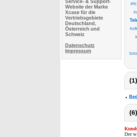
Service- & Support-
IP6
Website der Marke
Xcase für die
K
Vertriebsgebiete
Tel
Deutschland,
Österreich und
Koff
Schweiz
I
Datenschutz
Impressum
Scha
(1
Bed
(6
Kunde
Der wa