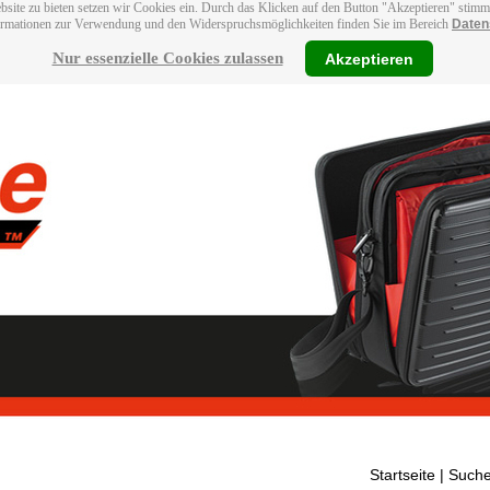
bsite zu bieten setzen wir Cookies ein. Durch das Klicken auf den Button "Akzeptieren" stim
ormationen zur Verwendung und den Widerspruchsmöglichkeiten finden Sie im Bereich
Daten
Nur essenzielle Cookies zulassen
Akzeptieren
Startseite
| Suche