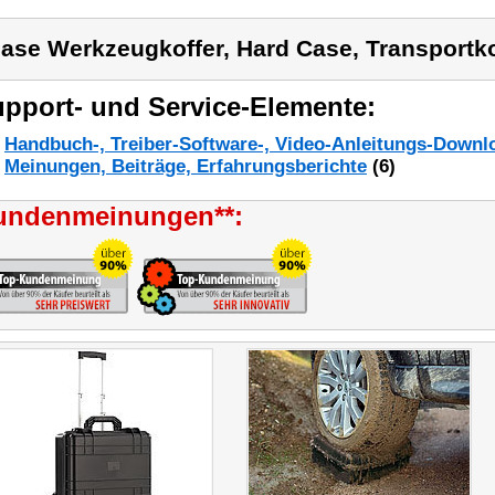
ase Werkzeugkoffer, Hard Case, Transportko
pport- und Service-Elemente:
Handbuch-, Treiber-Software-, Video-Anleitungs-Downl
Meinungen, Beiträge, Erfahrungsberichte
(6)
undenmeinungen**: