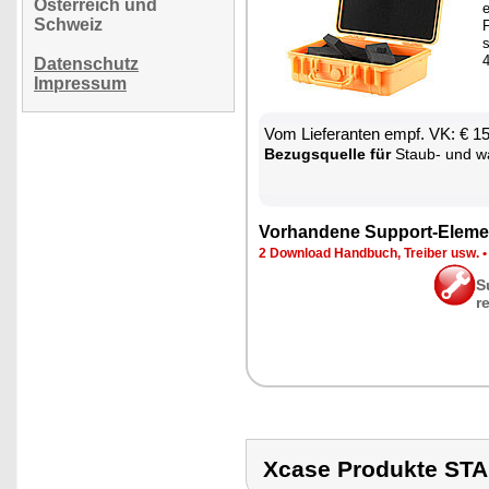
Österreich und
e
Schweiz
F
s
Datenschutz
Impressum
Vom Lie­fe­ran­ten empf. VK: € 1
Be­zugs­quel­le für
Staub- und was­ser­
Vor­han­de­ne Sup­port-Ele­me
2 Down­load Hand­buch, Trei­ber usw.
S
r
Xcase Produkte S