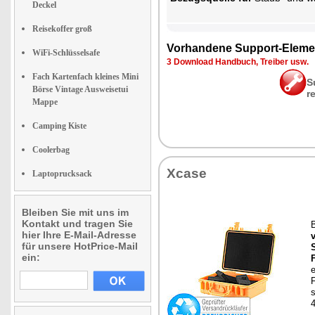
Deckel
Reisekoffer groß
Vor­han­de­ne Sup­port-Ele­me
WiFi-Schlüsselsafe
3 Down­load Hand­buch, Trei­ber usw.
Fach Kartenfach kleines Mini
S
Börse Vintage Ausweisetui
r
Mappe
Camping Kiste
Coolerbag
Xca­se
Laptoprucksack
Bleiben Sie mit uns im
Kontakt und tragen Sie
B
hier Ihre E-Mail-Adresse
v
für unsere HotPrice-Mail
ein:
F
e
F
s