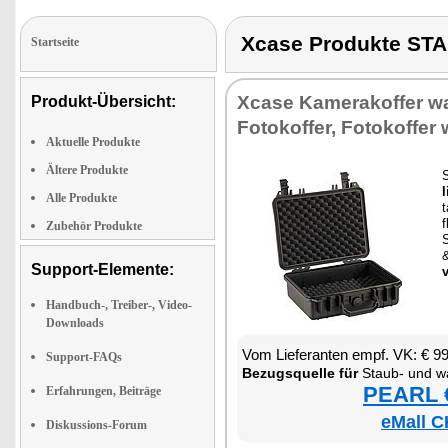
Xcase Produkte S
Startseite
Xca­se Ka­mera­kof­fer wa
Produkt-Übersicht:
Fo­to­kof­fer, Fo­to­kof­fer
Aktuelle Produkte
Ältere Produkte
l
Alle Produkte
t
f
Zubehör Produkte
S
Support-Elemente:
v
Handbuch-, Treiber-, Video-
Downloads
Vom Lie­fe­ran­ten empf. VK: € 9
Support-FAQs
Be­zugs­quel­le für
Staub- und was­ser­
PEARL €
Erfahrungen, Beiträge
eMall C
Diskussions-Forum