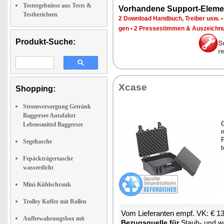
Testergebnisse aus Tests &
Vor­han­de­ne Sup­port-Ele­me
Testberichten
2 Down­load Hand­buch, Trei­ber usw.
gen
•
2 Pres­se­stim­men & Aus­zeich­n
Produkt-Suche:
S
r
Xca­se
Shopping:
Stromversorgung Getränk
Baggersee Autofahrt
G
Lebensmittel Baggersee
r
P
Segeltasche
t
Fepäckträgertasche
wasserdicht
Mini-Kühlschrank
Trolley Koffer mit Rollen
Vom Lie­fe­ran­ten empf. VK: € 1
Aufbewahrungsbox mit
Be­zugs­quel­le für
Staub- und was­ser­