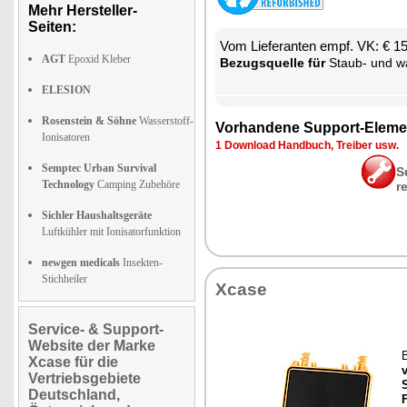
Mehr Hersteller-
Seiten:
Vom Lie­fe­ran­ten empf. VK: € 1
AGT
Epoxid Kleber
Be­zugs­quel­le für
Staub- und was­ser­
ELESION
Rosenstein & Söhne
Wasserstoff-
Vor­han­de­ne Sup­port-Ele­me
Ionisatoren
1 Down­load Hand­buch, Trei­ber usw.
Semptec Urban Survival
S
Technology
Camping Zubehöre
r
Sichler Haushaltsgeräte
Luftkühler mit Ionisatorfunktion
newgen medicals
Insekten-
Stichheiler
Xca­se
Service- & Support-
Website der Marke
B
Xcase für die
v
Vertriebsgebiete
Deutschland,
F