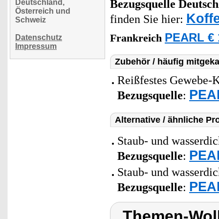
Bezugsquelle
Deutsch
Deutschland,
Österreich und
Koff
finden Sie hier:
Schweiz
PEARL € 
Frankreich
Datenschutz
Impressum
Zubehör / häufig mitgeka
Reißfestes Gewebe-Kl
PEAR
Bezugsquelle
:
Alternative / ähnliche Pr
Staub- und wasserdich
PEAR
Bezugsquelle
:
Staub- und wasserdich
PEAR
Bezugsquelle
:
Themen-Wolk