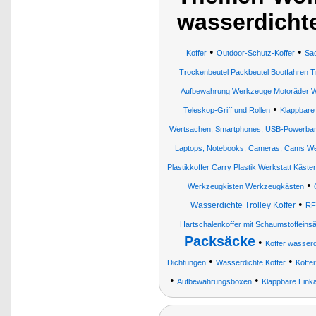
wasserdichte
•
•
Koffer
Outdoor-Schutz-Koffer
Sa
Trockenbeutel Packbeutel Bootfahren T
Aufbewahrung Werkzeuge Motoräder Wü
•
Teleskop-Griff und Rollen
Klappbare 
Wertsachen, Smartphones, USB-Powerban
Laptops, Notebooks, Cameras, Cams We
Plastikkoffer Carry Plastik Werkstatt Käs
•
Werkzeugkisten Werkzeugkästen
•
Wasserdichte Trolley Koffer
RF
Hartschalenkoffer mit Schaumstoffein
Packsäcke
•
Koffer wasserd
•
•
Dichtungen
Wasserdichte Koffer
Koffe
•
•
Aufbewahrungsboxen
Klappbare Einka