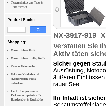
Testergebnisse aus Tests &
Testberichten
Produkt-Suche:
NX-3917-919
X
Shopping:
Verstauen Sie I
Wasserdichter Koffer
Aktivitäten sich
Wasserdichter Trolley-Koffer
Sicher gegen Staub
Canvas-Reisetasche
Ausrüstung, Notebo
Vakuum-Kleiderbeutel
äußeren Einflüssen.
(Kompression durch
rauer See!
aufrollen)
Flache Kompressions-
Packtasche, optimiert für
Ihr Inhalt ist siche
Handgepäck & Rucksäcke
Schaumstoffeinlagen