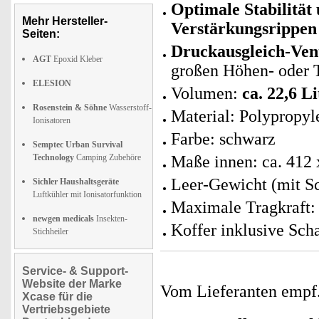
Optimale Stabilität
Mehr Hersteller-
Verstärkungsrippen
Seiten:
Druckausgleich-Vent
AGT
Epoxid Kleber
großen Höhen- oder 
ELESION
Volumen:
ca. 22,6 Li
Rosenstein & Söhne
Wasserstoff-
Material: Polypropyl
Ionisatoren
Farbe: schwarz
Semptec Urban Survival
Technology
Camping Zubehöre
Maße innen: ca. 412
Leer-Gewicht (mit Sc
Sichler Haushaltsgeräte
Luftkühler mit Ionisatorfunktion
Maximale Tragkraft:
newgen medicals
Insekten-
Koffer inklusive Sch
Stichheiler
Service- & Support-
Website der Marke
Vom Lieferanten emp
Xcase für die
Vertriebsgebiete