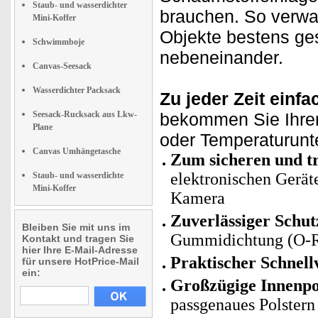
Staub- und wasserdichter
brauchen. So verwa
Mini-Koffer
Objekte bestens ges
Schwimmboje
nebeneinander.
Canvas-Seesack
Wasserdichter Packsack
Zu jeder Zeit einfa
Seesack-Rucksack aus Lkw-
bekommen Sie Ihren
Plane
oder Temperaturunt
Canvas Umhängetasche
Zum sicheren und t
elektronischen Gerät
Staub- und wasserdichte
Mini-Koffer
Kamera
Zuverlässiger Schut
Bleiben Sie mit uns im
Gummidichtung (O-Ri
Kontakt und tragen Sie
hier Ihre E-Mail-Adresse
Praktischer Schnell
für unsere HotPrice-Mail
ein:
Großzügige Innenpo
passgenaues Polstern 