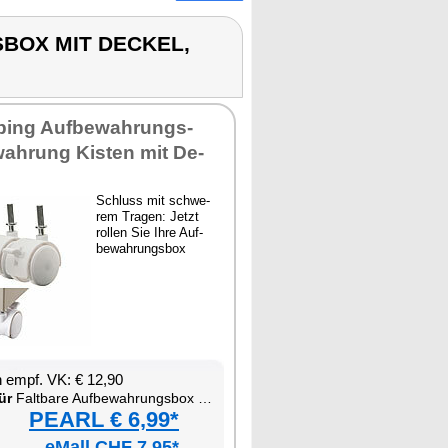
BOX MIT DECKEL,
ping Auf­be­wah­rungs­
wah­rung Kis­ten mit De­
Schluss mit schwe­
rem Tra­gen: Jetzt
rol­len Sie Ih­re Auf­
be­wah­rungs­box
en empf. VK: € 12,90
ür
Falt­ba­re Auf­be­wah­rungs­box mit De­ckel, MDF-Ab­la­ge und seit­li­chen Klap­pen
PEARL € 6,99*
eMall CHF 7.95*