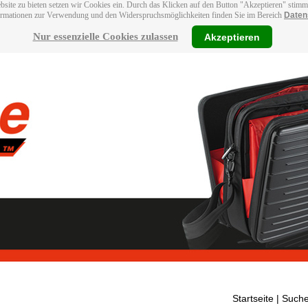
bsite zu bieten setzen wir Cookies ein. Durch das Klicken auf den Button "Akzeptieren" stim
ormationen zur Verwendung und den Widerspruchsmöglichkeiten finden Sie im Bereich
Daten
Nur essenzielle Cookies zulassen
Akzeptieren
Startseite
| Suche