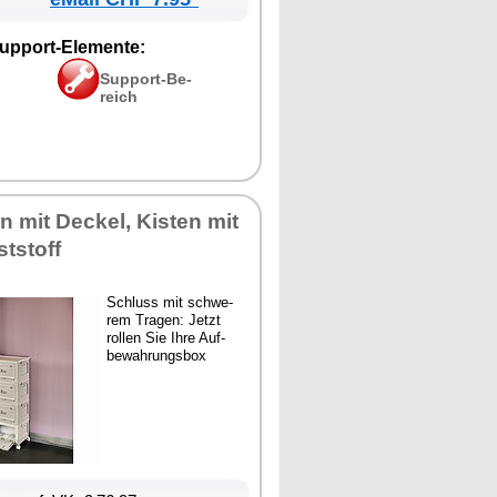
up­port-Ele­men­te:
Sup­port-Be­
reich
n mit De­ckel, Kis­ten mit
t­stoff
Schluss mit schwe­
rem Tra­gen: Jetzt
rol­len Sie Ih­re Auf­
be­wah­rungs­box