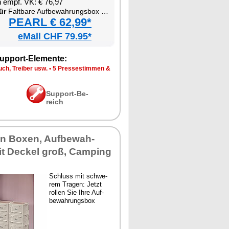
en empf. VK: € 76,97
ür
Falt­ba­re Auf­be­wah­rungs­box mit De­ckel, MDF-Ab­la­ge und seit­li­chen Klap­pen
PEARL € 62,99*
eMall CHF 79.95*
up­port-Ele­men­te:
ch, Trei­ber usw.
•
5 Pres­se­stim­men &
Sup­port-Be­
reich
en Bo­xen, Auf­be­wah­
t De­ckel groß, Cam­ping
Schluss mit schwe­
rem Tra­gen: Jetzt
rol­len Sie Ih­re Auf­
be­wah­rungs­box