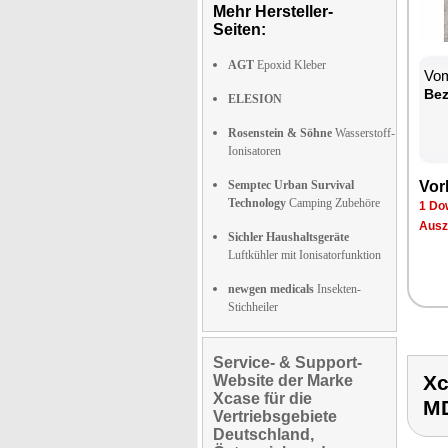
Mehr Hersteller-
Seiten:
AGT
Epoxid Kleber
Vom
Be­
ELESION
Rosenstein & Söhne
Wasserstoff-
Ionisatoren
Semptec Urban Survival
Vor­
Technology
Camping Zubehöre
1 Dow
Aus­z
Sichler Haushaltsgeräte
Luftkühler mit Ionisatorfunktion
newgen medicals
Insekten-
Stichheiler
Service- & Support-
X
Website der Marke
Xcase für die
M
Vertriebsgebiete
Deutschland,