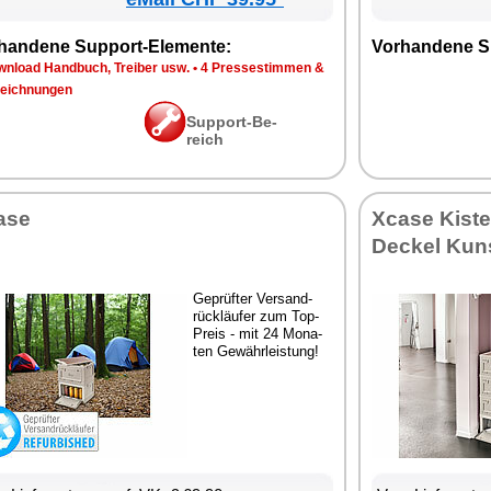
han­de­ne Sup­port-Ele­men­te:
Vor­han­de­ne S
n­load Hand­buch, Trei­ber usw.
•
4 Pres­se­stim­men &
eich­nun­gen
Sup­port-Be­
reich
­se
Xca­se Kis­te
De­ckel Kuns
Ge­prüf­ter Ver­sand­
rück­läu­fer zum Top-
Preis - mit 24 Mo­na­
ten Ge­währ­leis­tung!