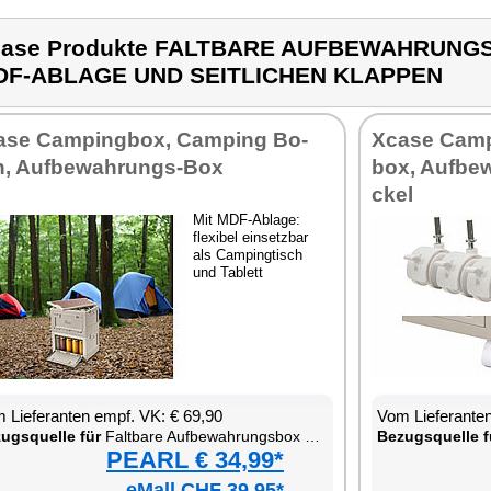
case Produkte FALTBARE AUFBEWAHRUNGS
DF-ABLAGE UND SEITLICHEN KLAPPEN
­se Cam­ping­box, Cam­ping Bo­
Xca­se Cam­
, Auf­be­wah­rungs-Box
box, Auf­be­
ckel
Mit MDF-Ab­la­ge:
fle­xi­bel ein­setz­bar
als Cam­ping­tisch
und Ta­blett
 Lie­fe­ran­ten empf. VK: € 69,90
Vom Lie­fe­ran­t
zugs­quel­le für
Falt­ba­re Auf­be­wah­rungs­box mit De­ckel, MDF-Ab­la­ge und seit­li­chen Klap­pen
Be­zugs­quel­le f
PEARL € 34,99*
eMall CHF 39.95*