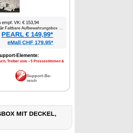
en empf. VK: € 153,94
ür
Falt­ba­re Auf­be­wah­rungs­box mit De­ckel, MDF-Ab­la­ge und seit­li­chen Klap­pen
PEARL € 149,99*
eMall CHF 179.95*
up­port-Ele­men­te:
ch, Trei­ber usw.
•
5 Pres­se­stim­men &
Sup­port-Be­
reich
BOX MIT DECKEL,