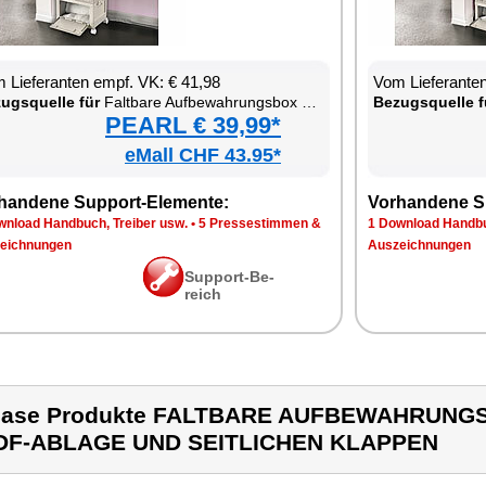
 Lie­fe­ran­ten empf. VK: € 41,98
Vom Lie­fe­ran­t
zugs­quel­le für
Falt­ba­re Auf­be­wah­rungs­box mit De­ckel, MDF-Ab­la­ge und seit­li­chen Klap­pen
Be­zugs­quel­le f
PEARL € 39,99*
eMall CHF 43.95*
han­de­ne Sup­port-Ele­men­te:
Vor­han­de­ne S
n­load Hand­buch, Trei­ber usw.
•
5 Pres­se­stim­men &
1 Down­load Hand­bu
eich­nun­gen
Aus­zeich­nun­gen
Sup­port-Be­
reich
case Produkte FALTBARE AUFBEWAHRUNGS
DF-ABLAGE UND SEITLICHEN KLAPPEN