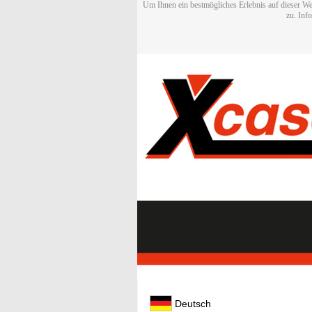
Um Ihnen ein bestmögliches Erlebnis auf dieser We
zu. Inf
Deutsch