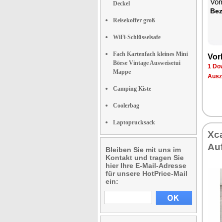
Vom
Deckel
Be­
Reisekoffer groß
WiFi-Schlüsselsafe
Fach Kartenfach kleines Mini
Vor­
Börse Vintage Ausweisetui
1 Dow
Mappe
Aus­z
Camping Kiste
Coolerbag
Laptoprucksack
Xca
Auf
Bleiben Sie mit uns im
Kontakt und tragen Sie
hier Ihre E-Mail-Adresse
für unsere HotPrice-Mail
ein: