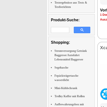
Testergebnisse aus Tests &
Testberichten
Vor­
1 Dow
Produkt-Suche:
Aus­z
Shopping:
Xca
Stromversorgung Getränk
Baggersee Autofahrt
Lebensmittel Baggersee
Segeltasche
Fepäckträgertasche
wasserdicht
Mini-Kühlschrank
Trolley Koffer mit Rollen
Aufbewahrungsbox mit