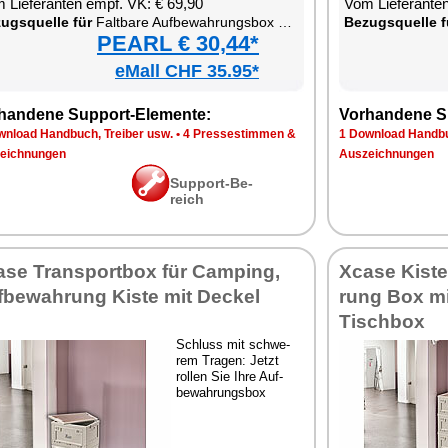
 Lie­fe­ran­ten empf. VK: € 69,90
Vom Lie­fe­ran­t
zugs­quel­le für
Falt­ba­re Auf­be­wah­rungs­box mit De­ckel, MDF-Ab­la­ge und seit­li­chen Klap­pen
Be­zugs­quel­le f
PEARL € 30,44*
eMall CHF 35.95*
han­de­ne Sup­port-Ele­men­te:
Vor­han­de­ne S
n­load Hand­buch, Trei­ber usw.
•
4 Pres­se­stim­men &
1 Down­load Hand­bu
eich­nun­gen
Aus­zeich­nun­gen
Sup­port-Be­
reich
­se Trans­port­box für Cam­ping,
Xca­se Kis­t
­be­wah­rung Kis­te mit De­ckel
rung Box mi
Tisch­box
Schluss mit schwe­
rem Tra­gen: Jetzt
rol­len Sie Ih­re Auf­
be­wah­rungs­box