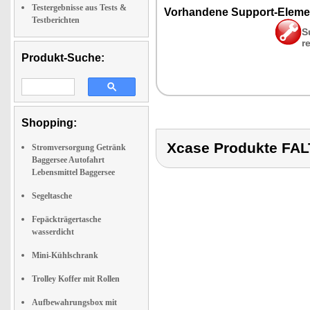
Testergebnisse aus Tests &
Vor­han­de­ne Sup­port-Ele­me
Testberichten
S
r
Produkt-Suche:
Shopping:
Xcase Produkte F
Stromversorgung Getränk
Baggersee Autofahrt
Lebensmittel Baggersee
Segeltasche
Fepäckträgertasche
wasserdicht
Mini-Kühlschrank
Trolley Koffer mit Rollen
Aufbewahrungsbox mit