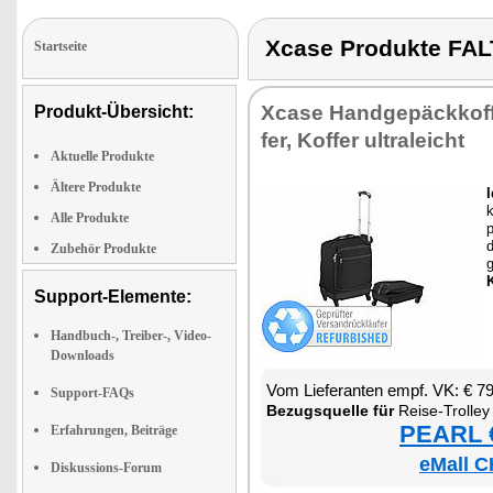
Xcase Produkte F
Startseite
Xca­se Hand­ge­päck­kof­f
Produkt-Übersicht:
fer, Kof­fer ul­tra­leicht
Aktuelle Produkte
Ältere Produkte
I
k
Alle Produkte
p
d
Zubehör Produkte
g
Support-Elemente:
Handbuch-, Treiber-, Video-
Downloads
Vom Lie­fe­ran­ten empf. VK: € 7
Support-FAQs
Be­zugs­quel­le für
Rei­se-Trol­le
PEARL €
Erfahrungen, Beiträge
eMall C
Diskussions-Forum