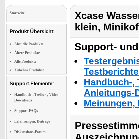
Xcase Wasser
Startseite
klein, Minikof
Produkt-Übersicht:
Support- und
Aktuelle Produkte
Ältere Produkte
Testergebni
Alle Produkte
Testbericht
Zubehör Produkte
Handbuch-, T
Support-Elemente:
Anleitungs-
Handbuch-, Treiber-, Video-
Downloads
Meinungen, 
Support-FAQs
Erfahrungen, Beiträge
Pressestimme
Diskussions-Forum
Auszeichnun