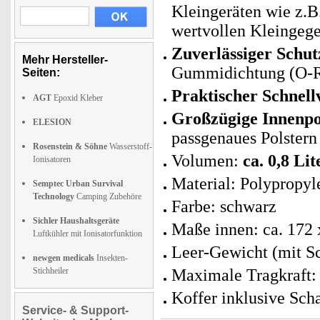
Kleingeräten wie z.
wertvollen Kleingeg
Zuverlässiger Schut
Mehr Hersteller-
Gummidichtung (O-Ri
Seiten:
Praktischer Schnell
AGT
Epoxid Kleber
Großzügige Innenpo
ELESION
passgenaues Polstern 
Rosenstein & Söhne
Wasserstoff-
Volumen:
ca. 0,8 Lit
Ionisatoren
Material: Polypropyl
Semptec Urban Survival
Technology
Camping Zubehöre
Farbe: schwarz
Sichler Haushaltsgeräte
Maße innen: ca. 172
Luftkühler mit Ionisatorfunktion
Leer-Gewicht (mit S
newgen medicals
Insekten-
Stichheiler
Maximale Tragkraft: 
Koffer inklusive Sch
Service- & Support-