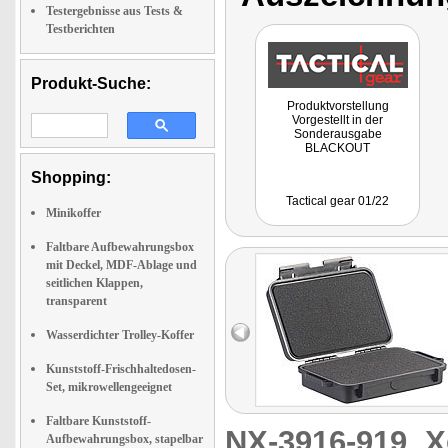
Testergebnisse aus Tests &
Testberichten
Produkt-Suche:
Produktvorstellung
Vorgestellt in der
Sonderausgabe
BLACKOUT
Shopping:
Tactical gear 01/22
Minikoffer
Faltbare Aufbewahrungsbox
mit Deckel, MDF-Ablage und
seitlichen Klappen,
transparent
Wasserdichter Trolley-Koffer
Kunststoff-Frischhaltedosen-
Set, mikrowellengeeignet
Faltbare Kunststoff-
NX-3916-919
X
Aufbewahrungsbox, stapelbar