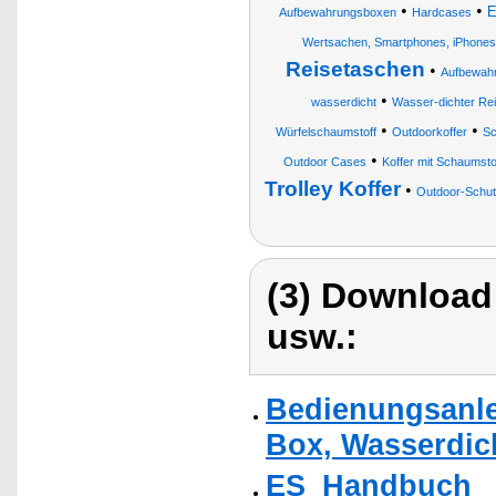
•
•
E
Aufbewahrungsboxen
Hardcases
Wertsachen, Smartphones, iPhones
Reisetaschen
•
Aufbewah
•
wasserdicht
Wasser-dichter Rei
•
•
Würfelschaumstoff
Outdoorkoffer
Sc
•
Outdoor Cases
Koffer mit Schaumsto
Trolley Koffer
•
Outdoor-Schut
(3) Download
usw.:
Bedienungsanle
Box, Wasserdich
ES_Handbuch