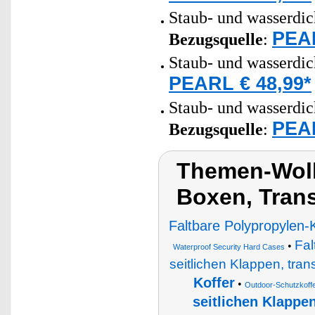
Staub- und wasserdich
PEAR
Bezugsquelle
:
Staub- und wasserdic
PEARL € 48,99*
Staub- und wasserdich
PEAR
Bezugsquelle
:
Themen-Wolk
Boxen, Trans
Faltbare Polypropylen-
Fal
•
Waterproof Security Hard Cases
seitlichen Klappen, tran
Koffer
•
Outdoor-Schutzkoff
seitlichen Klappen