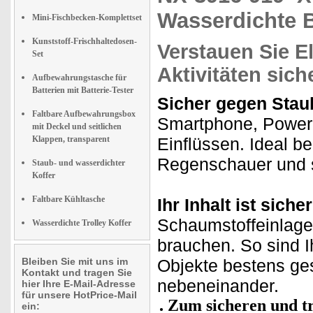
Wasserdichte B
Mini-Fischbecken-Komplettset
Kunststoff-Frischhaltedosen-
Verstauen Sie E
Set
Aktivitäten sich
Aufbewahrungstasche für
Batterien mit Batterie-Tester
Sicher gegen Staub
Faltbare Aufbewahrungsbox
Smartphone, Powerb
mit Deckel und seitlichen
Klappen, transparent
Einflüssen. Ideal 
Regenschauer und s
Staub- und wasserdichter
Koffer
Faltbare Kühltasche
Ihr Inhalt ist siche
Schaumstoffeinlagen
Wasserdichte Trolley Koffer
brauchen. So sind I
Bleiben Sie mit uns im
Objekte bestens ges
Kontakt und tragen Sie
nebeneinander.
hier Ihre E-Mail-Adresse
für unsere HotPrice-Mail
Zum sicheren und t
ein: