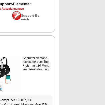
up­port-Ele­men­te:
& Aus­zeich­nun­gen
Sup­port-Be­
reich
Ge­prüf­ter Ver­sand­
rück­läu­fer zum Top-
Preis - mit 24 Mo­na­
ten Ge­währ­leis­tung!
en empf. VK: € 167,73
ür
Vor­hän­ge­schloss mit App & Gate­way