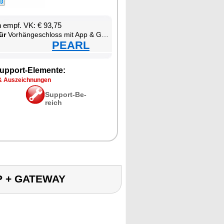
en empf. VK: € 93,75
ür
Vor­hän­ge­schloss mit App & Gate­way
PEARL
up­port-Ele­men­te:
& Aus­zeich­nun­gen
Sup­port-Be­
reich
P + GATEWAY