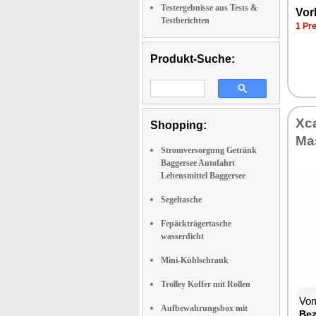
Testergebnisse aus Tests &
Vor­
Testberichten
1 Pre
Produkt-Suche:
Xca
Shopping:
Ma
Stromversorgung Getränk
Baggersee Autofahrt
Lebensmittel Baggersee
Segeltasche
Fepäckträgertasche
wasserdicht
Mini-Kühlschrank
Trolley Koffer mit Rollen
Vom
Aufbewahrungsbox mit
Be­