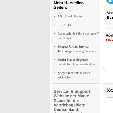
Mehr Hersteller-
Seiten:
Vom
AGT
Epoxid Kleber
Be­
ELESION
Rosenstein & Söhne
Wasserstoff-
Vor­
Ionisatoren
1 Pre
Semptec Urban Survival
Technology
Camping Zubehöre
Sichler Haushaltsgeräte
Luftkühler mit Ionisatorfunktion
newgen medicals
Insekten-
Stichheiler
X
Service- & Support-
Website der Marke
Xcase für die
Vertriebsgebiete
Deutschland,