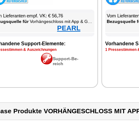
 Lie­fe­ran­ten empf. VK: € 56,76
Vom Lie­fe­ran­t
zugs­quel­le für
Vor­hän­ge­schloss mit App & Gate­way
Be­zugs­quel­le f
PEARL
han­de­ne Sup­port-Ele­men­te:
Vor­han­de­ne S
s­se­stim­men & Aus­zeich­nun­gen
1 Pres­se­stim­men 
Sup­port-Be­
reich
case Produkte VORHÄNGESCHLOSS MIT AP