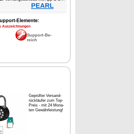
PEARL
up­port-Ele­men­te:
& Aus­zeich­nun­gen
Sup­port-Be­
reich
Ge­prüf­ter Ver­sand­
rück­läu­fer zum Top-
Preis - mit 24 Mo­na­
ten Ge­währ­leis­tung!