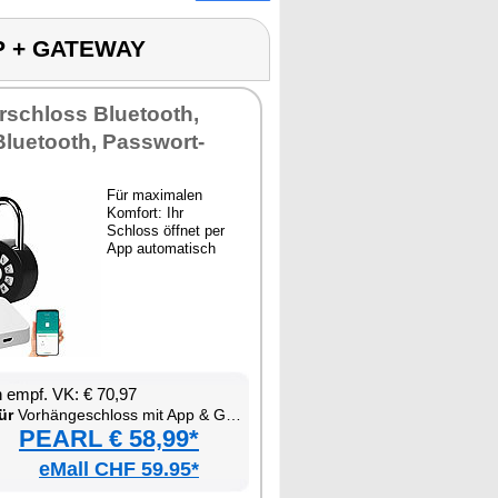
P + GATEWAY
er­schloss Blue­tooth,
lue­tooth, Pass­wort­
Für ma­xi­ma­len
Kom­fort: Ihr
Schloss öff­net per
App au­to­ma­tisch
en empf. VK: € 70,97
ür
Vor­hän­ge­schloss mit App & Gate­way
PEARL € 58,99*
eMall CHF 59.95*