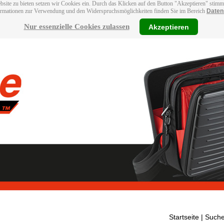
bsite zu bieten setzen wir Cookies ein. Durch das Klicken auf den Button "Akzeptieren" stim
ormationen zur Verwendung und den Widerspruchsmöglichkeiten finden Sie im Bereich
Daten
Nur essenzielle Cookies zulassen
Akzeptieren
Startseite
| Suche