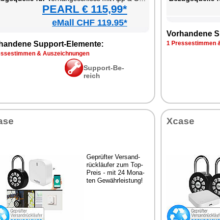
PEARL € 115,99*
eMall CHF 119.95*
Vor­han­de­ne S
han­de­ne Sup­port-Ele­men­te:
1 Pres­se­stim­men 
s­se­stim­men & Aus­zeich­nun­gen
Sup­port-Be­
reich
­se
Xca­se
Ge­prüf­ter Ver­sand­
rück­läu­fer zum Top-
Preis - mit 24 Mo­na­
ten Ge­währ­leis­tung!