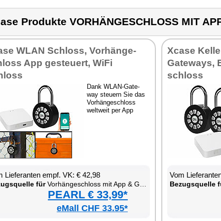
case Produkte VORHÄNGESCHLOSS MIT AP
­se WLAN Schloss, Vor­hän­ge­
Xca­se Kel­l
loss App ge­steu­ert, Wi­Fi
Gate­ways, B
hloss
schloss
Dank WLAN-Gate­
way steu­ern Sie das
Vor­hän­ge­schloss
welt­weit per App
 Lie­fe­ran­ten empf. VK: € 42,98
Vom Lie­fe­ran­t
zugs­quel­le für
Vor­hän­ge­schloss mit App & Gate­way
Be­zugs­quel­le f
PEARL € 33,99*
eMall CHF 33.95*