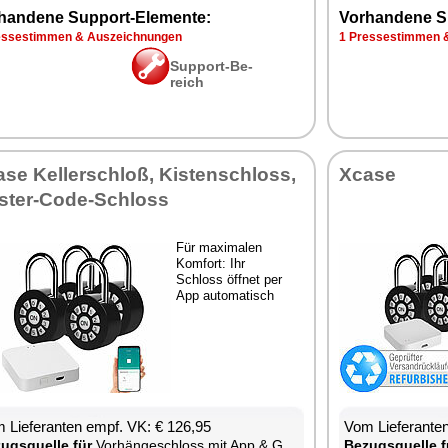
han­de­ne Sup­port-Ele­men­te:
Vor­han­de­ne S
s­se­stim­men & Aus­zeich­nun­gen
1 Pres­se­stim­men 
Sup­port-Be­
reich
­se Kel­ler­schloß, Kis­ten­schloss,
Xca­se
s­ter-Code-Schloss
Für ma­xi­ma­len
Kom­fort: Ihr
Schloss öff­net per
App au­to­ma­tisch
 Lie­fe­ran­ten empf. VK: € 126,95
Vom Lie­fe­ran­t
zugs­quel­le für
Vor­hän­ge­schloss mit App & Gate­way
Be­zugs­quel­le f