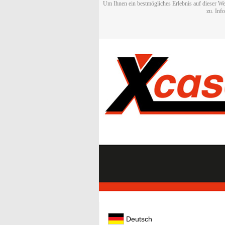
Um Ihnen ein bestmögliches Erlebnis auf dieser We
zu. Inf
Deutsch