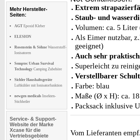
Extrem strapazierfä
Mehr Hersteller-
Seiten:
Staub- und wasserd
Volumen: ca. 5 Liter 
AGT
Epoxid Kleber
Als Eimer nutzbar, z
ELESION
geeignet)
Rosenstein & Söhne
Wasserstoff-
Ionisatoren
Auch sehr praktisch
Semptec Urban Survival
Superleicht zu reinig
Technology
Camping Zubehöre
Verstellbarer Schul
Sichler Haushaltsgeräte
Farbe: blau
Luftkühler mit Ionisatorfunktion
Maße (Ø x H): ca. 18
newgen medicals
Insekten-
Stichheiler
Packsack inklusive 
Service- & Support-
Website der Marke
Xcase für die
Vom Lieferanten emp
Vertriebsgebiete