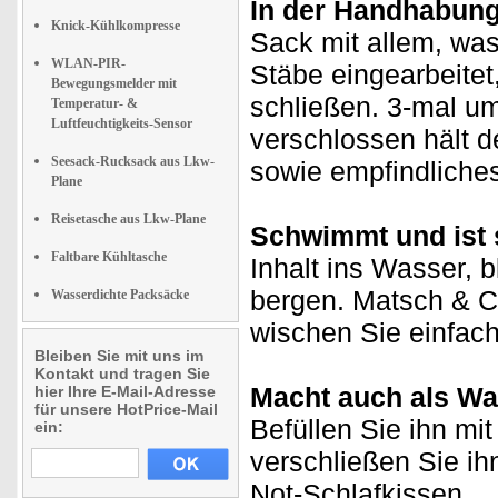
In der Handhabung 
Knick-Kühlkompresse
Sack mit allem, was
WLAN-PIR-
Stäbe eingearbeite
Bewegungsmelder mit
schließen. 3-mal u
Temperatur- &
Luftfeuchtigkeits-Sensor
verschlossen hält d
Seesack-Rucksack aus Lkw-
sowie empfindliche
Plane
Reisetasche aus Lkw-Plane
Schwimmt und ist s
Faltbare Kühltasche
Inhalt ins Wasser, b
bergen. Matsch & C
Wasserdichte Packsäcke
wischen Sie einfach
Bleiben Sie mit uns im
Kontakt und tragen Sie
Macht auch als Wa
hier Ihre E-Mail-Adresse
für unsere HotPrice-Mail
Befüllen Sie ihn m
ein:
verschließen Sie ih
Not-Schlafkissen.