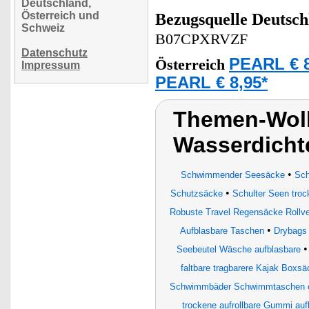
Deutschland,
Österreich und
Bezugsquelle
Deutsch
Schweiz
B07CPXRVZF
Datenschutz
PEARL € 8
Österreich
Impressum
PEARL € 8,95*
Themen-Wolk
Wasserdicht
•
Schwimmender Seesäcke
Sch
•
Schutzsäcke
Schulter Seen tro
Robuste Travel Regensäcke Rollve
•
Aufblasbare Taschen
Drybags
Seebeutel Wäsche aufblasbare
faltbare tragbarere Kajak Boxsä
Schwimmbäder Schwimmtaschen c
trockene aufrollbare Gummi auf